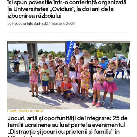
își spun poveștile într-o conferință organizată
la Universitatea „Ovidius”, la doi ani de la
izbucnirea războiului
by
Redactia Info Sud-Est
27 februarie 2024
COMUNICATE DE PRESĂ
Jocuri, artă și oportunități de integrare: 25 de
familii ucrainene au luat parte la evenimentul
„Distracție și jocuri cu prietenii și familia” în