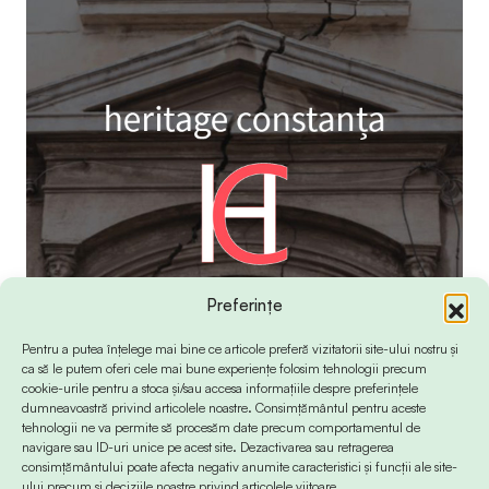
Preferințe
Pentru a putea înțelege mai bine ce articole preferă vizitatorii site-ului nostru și
ca să le putem oferi cele mai bune experiențe folosim tehnologii precum
cookie-urile pentru a stoca și/sau accesa informațiile despre preferințele
dumneavoastră privind articolele noastre. Consimțământul pentru aceste
tehnologii ne va permite să procesăm date precum comportamentul de
navigare sau ID-uri unice pe acest site. Dezactivarea sau retragerea
consimțământului poate afecta negativ anumite caracteristici și funcții ale site-
ului precum și deciziile noastre privind articolele viitoare.