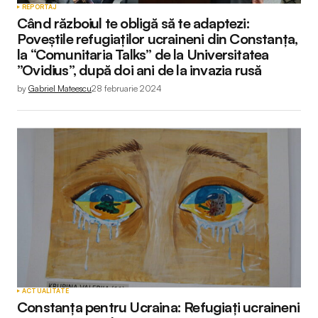
REPORTAJ
Când războiul te obligă să te adaptezi:
Poveștile refugiaților ucraineni din Constanța,
la “Comunitaria Talks” de la Universitatea
”Ovidius”, după doi ani de la invazia rusă
by
Gabriel Mateescu
28 februarie 2024
ACTUALITATE
Constanța pentru Ucraina: Refugiați ucraineni