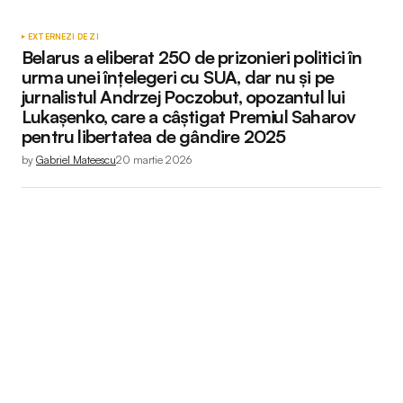
EXTERNE
ZI DE ZI
Belarus a eliberat 250 de prizonieri politici în
urma unei înțelegeri cu SUA, dar nu și pe
jurnalistul Andrzej Poczobut, opozantul lui
Lukașenko, care a câștigat Premiul Saharov
pentru libertatea de gândire 2025
by
Gabriel Mateescu
20 martie 2026