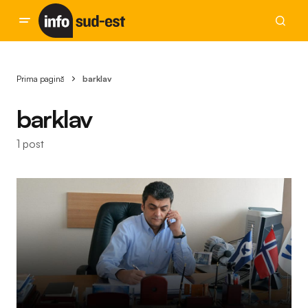
Prima pagină
barklav
barklav
1 post