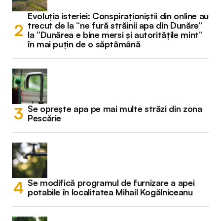
Evoluția isteriei: Conspiraționiștii din online au
trecut de la “ne fură străinii apa din Dunăre”
la “Dunărea e bine mersi și autoritățile mint”
în mai puțin de o săptămână
Se oprește apa pe mai multe străzi din zona
Pescărie
Se modifică programul de furnizare a apei
potabile în localitatea Mihail Kogălniceanu