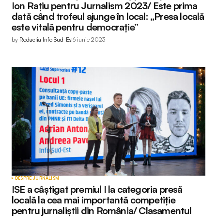
Ion Rațiu pentru Jurnalism 2023/ Este prima
dată când trofeul ajunge în local: „Presa locală
este vitală pentru democrație”
by
Redactia Info Sud-Est
6 iunie 2023
DESPRE JURNALISM
ISE a câștigat premiul I la categoria presă
locală la cea mai importantă competiție
pentru jurnaliștii din România/ Clasamentul