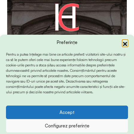
Preferințe
Pentru a putea înțelege mai bine ce articole preferă vizitatorii site-ului nostru și
ca să le putem oferi cele mai bune experiențe folosim tehnologii precum
cookie-urile pentru a stoca și/sau accesa informațiile despre preferințele
dumneavoastră privind articolele noastre. Consimțământul pentru aceste
tehnologii ne va permite să procesăm date precum comportamentul de
navigare sau ID-uri unice pe acest site. Dezactivarea sau retragerea
consimțământului poate afecta negativ anumite caracteristici și funcții ale site-
ului precum și deciziile noastre privind articolele viitoare.
Accept
© 2024 Info-Sud-Est. All Rights Reserved.
Configurez preferințe