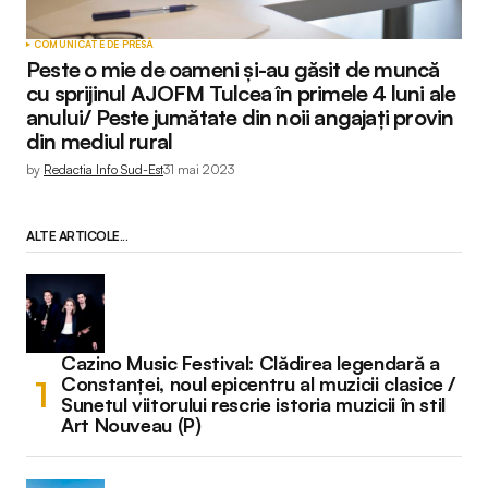
COMUNICATE DE PRESĂ
Peste o mie de oameni și-au găsit de muncă
cu sprijinul AJOFM Tulcea în primele 4 luni ale
anului/ Peste jumătate din noii angajați provin
din mediul rural
by
Redactia Info Sud-Est
31 mai 2023
ALTE ARTICOLE...
Cazino Music Festival: Clădirea legendară a
Constanței, noul epicentru al muzicii clasice /
Sunetul viitorului rescrie istoria muzicii în stil
Art Nouveau (P)