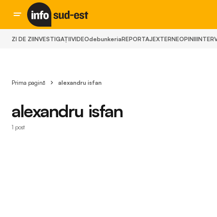
ZI DE ZI
INVESTIGAȚII
VIDEO
debunkeria
REPORTAJ
EXTERNE
OPINII
INTERV
Prima pagină
alexandru isfan
alexandru isfan
1 post