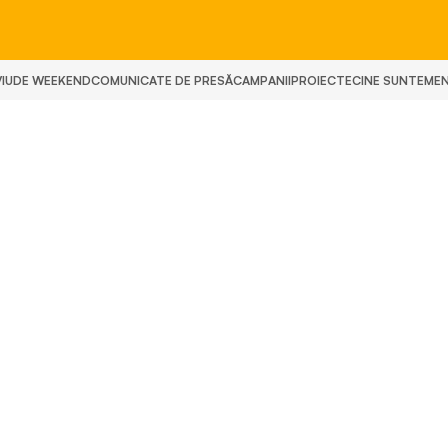
IU
DE WEEKEND
COMUNICATE DE PRESĂ
CAMPANII
PROIECTE
CINE SUNTEM
E