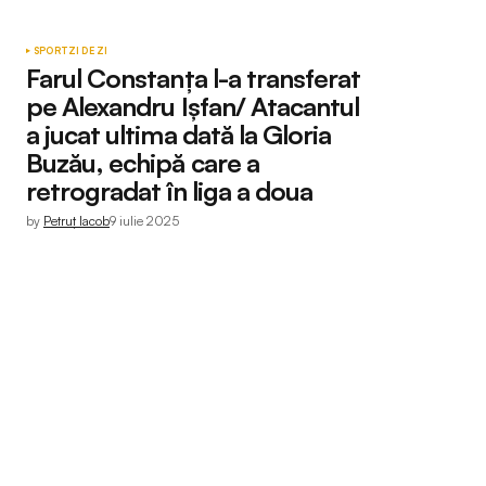
SPORT
ZI DE ZI
Farul Constanța l-a transferat
pe Alexandru Ișfan/ Atacantul
a jucat ultima dată la Gloria
Buzău, echipă care a
retrogradat în liga a doua
by
Petruț Iacob
9 iulie 2025