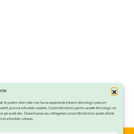
ințe
 ca să le putem oferi cele mai bune experiențe folosim tehnologii precum
oastră privind articolele noastre. Consimțământul pentru aceste tehnologii ne
 pe acest site. Dezactivarea sau retragerea consimțământului poate afecta
ind articolele viitoare.