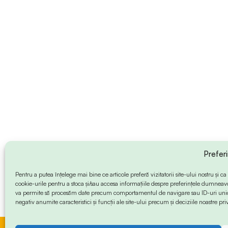
Prefer
Pentru a putea înțelege mai bine ce articole preferă vizitatorii site-ului nostru și
cookie-urile pentru a stoca și/sau accesa informațiile despre preferințele dumneav
va permite să procesăm date precum comportamentul de navigare sau ID-uri unice
negativ anumite caracteristici și funcții ale site-ului precum și deciziile noastre priv