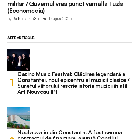
militar / Guvernul vrea punct vamal la Tuzla
(Economedia)
by
Redactia Info Sud-Est
21 august 2025
ALTE ARTICOLE...
Cazino Music Festival: Clădirea legendară a
Constanței, noul epicentru al muzicii clasice /
Sunetul viitorului rescrie istoria muzicii în stil
Art Nouveau (P)
Noul acvariu din Constanța: A fost semnat
contractul de finanțare, anunță Consiliul