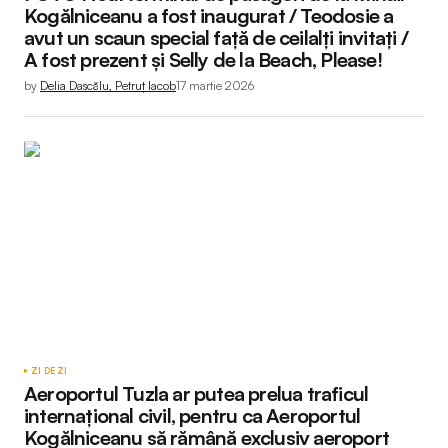
Kogălniceanu a fost inaugurat / Teodosie a
avut un scaun special față de ceilalți invitați /
A fost prezent și Selly de la Beach, Please!
by
Delia Dascălu, Petruț Iacob
17 martie 2026
ZI DE ZI
Aeroportul Tuzla ar putea prelua traficul
internațional civil, pentru ca Aeroportul
Kogălniceanu să rămână exclusiv aeroport