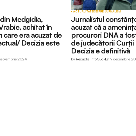
ACTUALITATE
DESPRE JURNALISM
 din Medgidia,
Jurnalistul constănț
Vrabie, achitat în
acuzat că a amenința
n care era acuzat de
procurori DNA a fost
lectual/ Decizia este
de judecătorii Curții
ă
Decizia e definitivă
 septembrie 2024
by
Redactia Info Sud-Est
19 decembrie 2