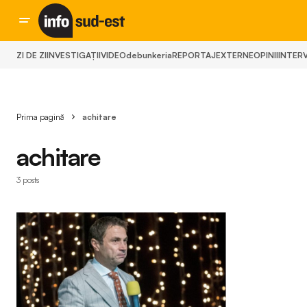
ZI DE ZI
INVESTIGAȚII
VIDEO
debunkeria
REPORTAJ
EXTERNE
OPINII
INTERV
Prima pagină
achitare
achitare
3 posts