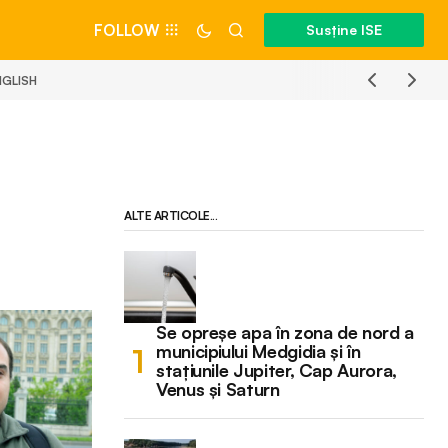
FOLLOW
Susține ISE
NGLISH
ALTE ARTICOLE...
Se opreșe apa în zona de nord a
municipiului Medgidia și în
stațiunile Jupiter, Cap Aurora,
Venus și Saturn