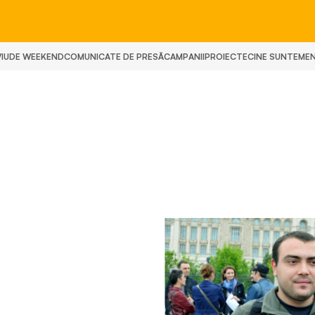
IU
DE WEEKEND
COMUNICATE DE PRESĂ
CAMPANII
PROIECTE
CINE SUNTEM
E