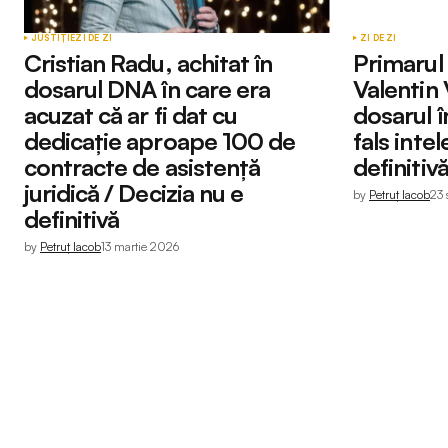
JUSTIȚIE
ZI DE ZI
ZI DE ZI
Cristian Radu, achitat în
Primarul
dosarul DNA în care era
Valentin 
acuzat că ar fi dat cu
dosarul î
dedicație aproape 100 de
fals inte
contracte de asistență
definitiv
juridică / Decizia nu e
by
Petruț Iacob
23
definitivă
by
Petruț Iacob
13 martie 2026