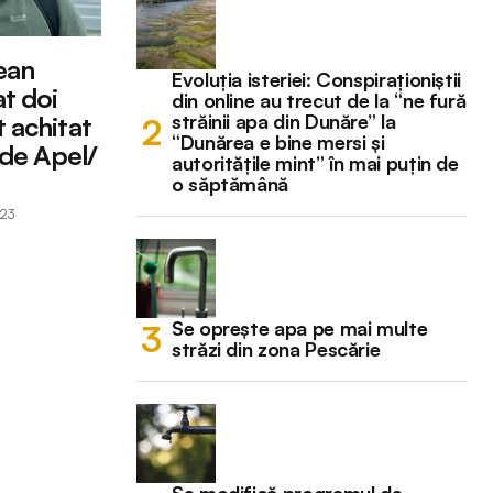
ean
Evoluția isteriei: Conspiraționiștii
t doi
din online au trecut de la “ne fură
străinii apa din Dunăre” la
 achitat
“Dunărea e bine mersi și
 de Apel/
autoritățile mint” în mai puțin de
o săptămână
023
Se oprește apa pe mai multe
străzi din zona Pescărie