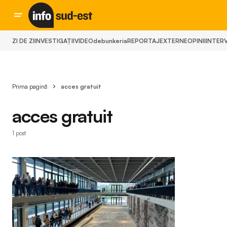
ZI DE ZI
INVESTIGAȚII
VIDEO
debunkeria
REPORTAJ
EXTERNE
OPINII
INTERV
Prima pagină
acces gratuit
acces gratuit
1 post