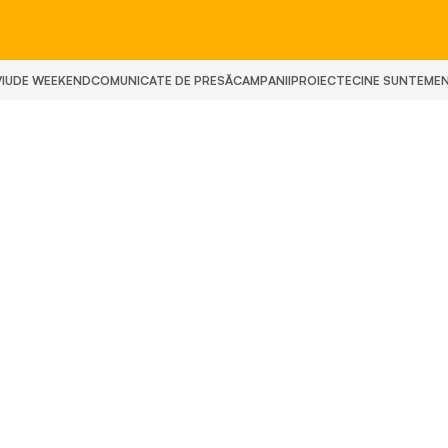
IU
DE WEEKEND
COMUNICATE DE PRESĂ
CAMPANII
PROIECTE
CINE SUNTEM
E