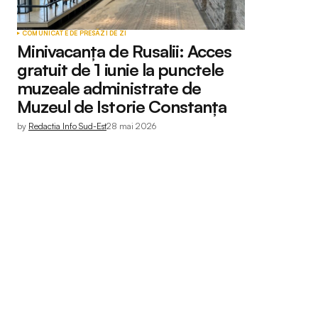
COMUNICATE DE PRESĂ
ZI DE ZI
Minivacanța de Rusalii: Acces
gratuit de 1 iunie la punctele
muzeale administrate de
Muzeul de Istorie Constanța
by
Redactia Info Sud-Est
28 mai 2026