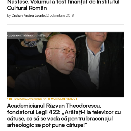
Năstase. Volumul a fost finanțat de Institutul
Cultural Român
by
Cristian Andrei Leonte
22 octombrie 2018
INTERVIU
RECUPERAREA PATRIMONIULUI PIERDUT
Academicianul Răzvan Theodorescu,
fondatorul Legii 422: „Arătați-i la televizor cu
cătușe, ca să se vadă că pentru braconajul
arheologic se pot pune cătușe!”