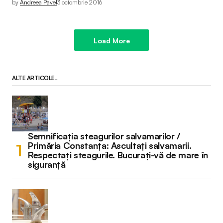
by
Andreea Pavel
3 octombrie 2016
Load More
ALTE ARTICOLE...
Semnificația steagurilor salvamarilor /
Primăria Constanța: Ascultați salvamarii.
Respectați steagurile. Bucurați-vă de mare în
siguranță