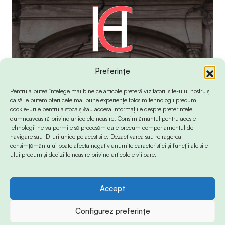
Preferințe
Pentru a putea înțelege mai bine ce articole preferă vizitatorii site-ului nostru și
ca să le putem oferi cele mai bune experiențe folosim tehnologii precum
cookie-urile pentru a stoca și/sau accesa informațiile despre preferințele
dumneavoastră privind articolele noastre. Consimțământul pentru aceste
tehnologii ne va permite să procesăm date precum comportamentul de
navigare sau ID-uri unice pe acest site. Dezactivarea sau retragerea
consimțământului poate afecta negativ anumite caracteristici și funcții ale site-
ului precum și deciziile noastre privind articolele viitoare.
Accept
© 2024 Info-Sud-Est. All Rights Reserved.
Configurez preferințe