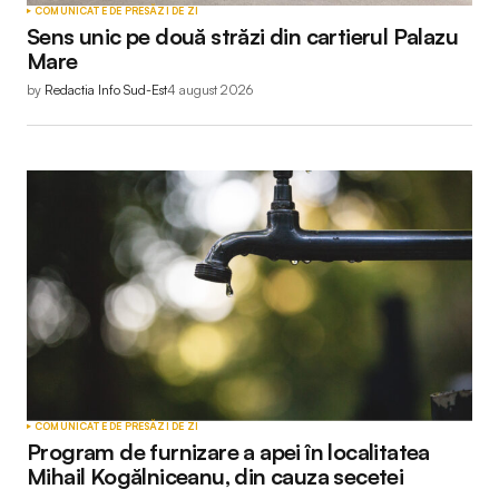
COMUNICATE DE PRESĂ
ZI DE ZI
Sens unic pe două străzi din cartierul Palazu
Mare
by
Redactia Info Sud-Est
4 august 2026
COMUNICATE DE PRESĂ
ZI DE ZI
Program de furnizare a apei în localitatea
Mihail Kogălniceanu, din cauza secetei