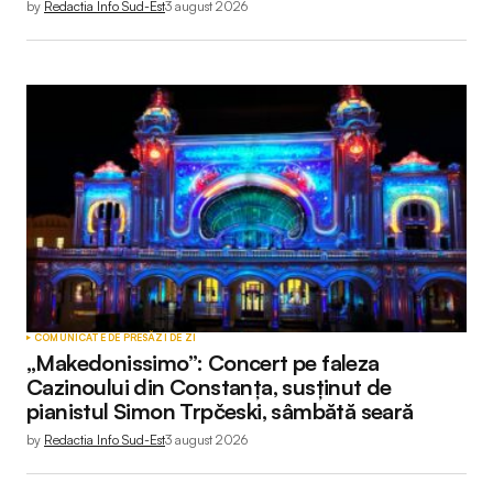
by
Redactia Info Sud-Est
3 august 2026
COMUNICATE DE PRESĂ
ZI DE ZI
„Makedonissimo”: Concert pe faleza
Cazinoului din Constanța, susținut de
pianistul Simon Trpčeski, sâmbătă seară
by
Redactia Info Sud-Est
3 august 2026