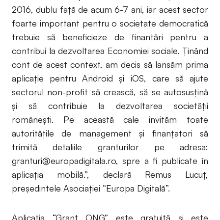
2016, dublu faţă de acum 6-7 ani, iar acest sector
foarte important pentru o societate democratică
trebuie să beneficieze de finanţări pentru a
contribui la dezvoltarea Economiei sociale. Ţinând
cont de acest context, am decis să lansăm prima
aplicaţie pentru Android şi iOS, care să ajute
sectorul non-profit să crească, să se autosusţină
şi să contribuie la dezvoltarea societăţii
româneşti. Pe această cale invităm toate
autoritățile de management și finanțatori să
trimită detaliile granturilor pe adresa:
granturi@europadigitala.ro
, spre a fi publicate în
aplicația mobilă.”, declară Remus Lucuț,
președintele Asociației “Europa Digitală”.
Aplicaţia “Grant ONG” este gratuită şi este