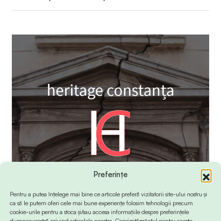
Preferințe
Pentru a putea înțelege mai bine ce articole preferă vizitatorii site-ului nostru și
ca să le putem oferi cele mai bune experiențe folosim tehnologii precum
cookie-urile pentru a stoca și/sau accesa informațiile despre preferințele
dumneavoastră privind articolele noastre. Consimțământul pentru aceste