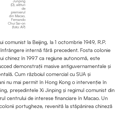
Junping
(D), alături
de
premierul
din Macao,
Fernando
Chui Sai-on
(foto: AP)
lui comunist la Beijing, la 1 octombrie 1949, R.P.
înfrângere internă fără precedent. Fosta colonie
lui chinez în 1997 ca regiune autonomă, este
se succed demonstraţii masive antiguvernamentale şi
entală. Cum războiul comercial cu SUA şi
ani nu mai permit în Hong Kong o intervenţie în
jing, preşedintele Xi Jinping şi regimul comunist din
erul centrului de interese financiare în Macao. Un
colonii portugheze, revenită la stăpânirea chineză