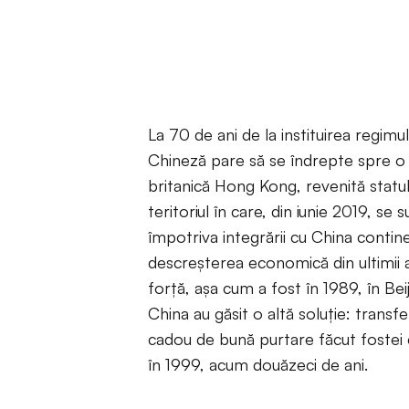
La 70 de ani de la instituirea regimu
Chineză pare să se îndrepte spre o 
britanică Hong Kong, revenită statu
teritoriul în care, din iunie 2019, 
împotriva integrării cu China contin
descreşterea economică din ultimii 
forţă, aşa cum a fost în 1989, în Bei
China au găsit o altă soluţie: transf
cadou de bună purtare făcut fostei 
în 1999, acum douăzeci de ani.