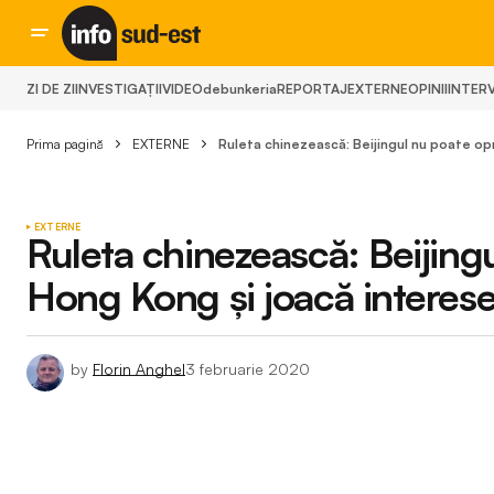
ZI DE ZI
INVESTIGAȚII
VIDEO
debunkeria
REPORTAJ
EXTERNE
OPINII
INTERV
Prima pagină
EXTERNE
Ruleta chinezească: Beijingul nu poate op
EXTERNE
Ruleta chinezească: Beijingu
Hong Kong şi joacă interes
by
Florin Anghel
3 februarie 2020