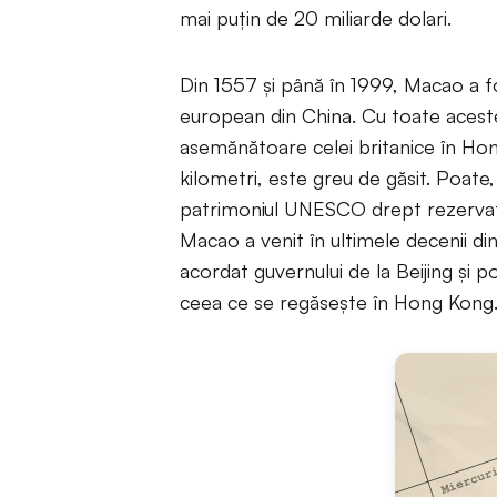
mai puţin de 20 miliarde dolari.
Din 1557 şi până în 1999, Macao a fos
european din China. Cu toate acestea
asemănătoare celei britanice în Hon
kilometri, este greu de găsit. Poate, c
patrimoniul UNESCO drept rezervaţie
Macao a venit în ultimele decenii din
acordat guvernului de la Beijing şi p
ceea ce se regăseşte în Hong Kong