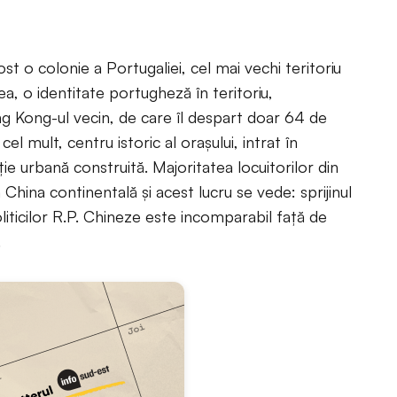
t o colonie a Portugaliei, cel mai vechi teritoriu
, o identitate portugheză în teritoriu,
g Kong-ul vecin, de care îl despart doar 64 de
el mult, centru istoric al oraşului, intrat în
 urbană construită. Majoritatea locuitorilor din
 China continentală şi acest lucru se vede: sprijinul
oliticilor R.P. Chineze este incomparabil faţă de
.