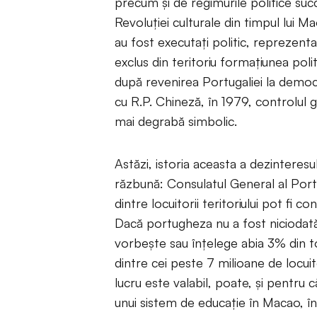
precum şi de regimurile politice suc
Revoluţiei culturale din timpul lui M
au fost executaţi politic, reprezenta
exclus din teritoriu formaţiunea pol
după revenirea Portugaliei la democraţ
cu R.P. Chineză, în 1979, controlul
mai degrabă simbolic.
Astăzi, istoria aceasta a dezinteres
răzbună: Consulatul General al Port
dintre locuitorii teritoriului pot fi 
Dacă portugheza nu a fost niciodată
vorbeşte sau înţelege abia 3% din t
dintre cei peste 7 milioane de locui
lucru este valabil, poate, şi pentru 
unui sistem de educaţie în Macao, în