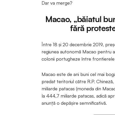
Dar va merge?
Macao, „băiatul bun”
fără protest
Între 18 şi 20 decembrie 2019, preşed
regiunea autonomă Macao pentru a să
colonii portugheze între frontierele 
Macao este de ani buni cel mai bogat 
predat teritoriul către R.P. Chineză,
miliarde patacas (moneda din Macao),
la 444,7 miliarde patacas, adică apr
anunţă o depăşire semnificativă.