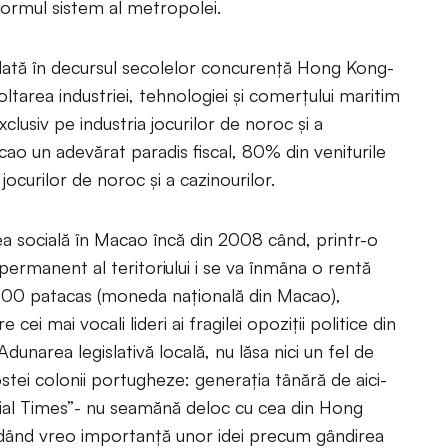
niformul sistem al metropolei.
dată în decursul secolelor concurenţă Hong Kong-
oltarea industriei, tehnologiei şi comerţului maritim
clusiv pe industria jocurilor de noroc şi a
cao un adevărat paradis fiscal, 80% din veniturile
a jocurilor de noroc şi a cazinourilor.
a socială în Macao încă din 2008 când, printr-o
t permanent al teritoriului i se va înmâna o rentă
0.000 patacas (moneda naţională din Macao),
 cei mai vocali lideri ai fragilei opoziţii politice din
dunarea legislativă locală, nu lăsa nici un fel de
ostei colonii portugheze: generaţia tânără de aici-
ncial Times”- nu seamănă deloc cu cea din Hong
rdând vreo importanţă unor idei precum gândirea