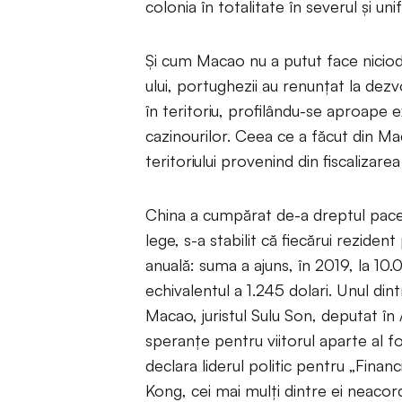
colonia în totalitate în severul şi u
Şi cum Macao nu a putut face nicio
ului, portughezii au renunţat la dezv
în teritoriu, profilându-se aproape ex
cazinourilor. Ceea ce a făcut din Ma
teritoriului provenind din fiscalizare
China a cumpărat de-a dreptul pace
lege, s-a stabilit că fiecărui reziden
anuală: suma a ajuns, în 2019, la 1
echivalentul a 1.245 dolari. Unul dintre
Macao, juristul Sulu Son, deputat în A
speranţe pentru viitorul aparte al f
declara liderul politic pentru „Fina
Kong, cei mai mulţi dintre ei neaco