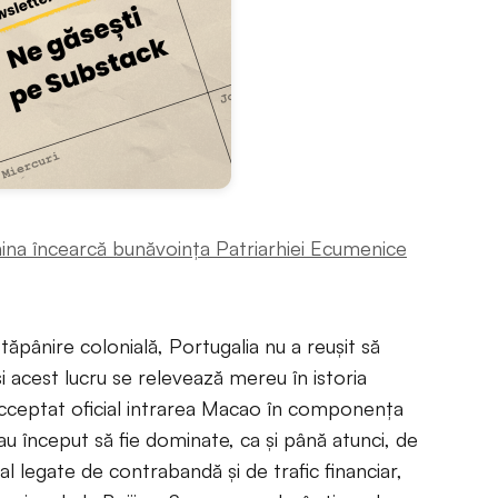
hina încearcă bunăvoinţa Patriarhiei Ecumenice
tăpânire colonială, Portugalia nu a reuşit să
 acest lucru se relevează mereu în istoria
 acceptat oficial intrarea Macao în componenţa
e au început să fie dominate, ca şi până atunci, de
ial legate de contrabandă şi de trafic financiar,