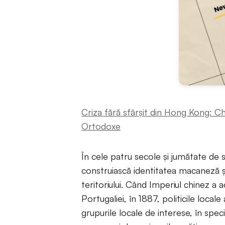
Criza fără sfârşit din Hong Kong: C
Ortodoxe
În cele patru secole şi jumătate de s
construiască identitatea macaneză şi
teritoriului. Când Imperiul chinez a
Portugaliei, în 1887, politicile local
grupurile locale de interese, în spec