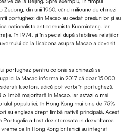
cesive de la Beijing. Spre exemplu, în timpul
ao Zedong, din anii 1960, când milioane de chinezi
nţii portughezi din Macao au cedat presiunilor şi au
itică naţionalistă anticomunistă Kuomintang. Iar
ie, în 1974, şi în special după stabilirea relaţiilor
 guvernului de la Lisabona asupra Macao a devenit
ului portughez pentru colonia sa chineză se
ugaliei la Macao informa în 2017 că doar 15.000
consideraţi lusofoni, adică pot vorbi în portugheză.
 o limbă majoritară în Macao, iar astăzi o mai
otalul populaţiei, în Hong Kong mai bine de 75%
tori au engleza drept limbă nativă principală. Acest
că Portugalia a fost dezinteresată în dezvoltarea
 vreme ce în Hong Kong britanicii au integrat