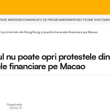
IU
DE WEEKEND
COMUNICATE DE PRESĂ
CAMPANII
PROIECTE
CINE SUNTEM
E
ri protestele din Hong Kong şi joacă interesele financiare pe Macao
l nu poate opri protestele din
ele financiare pe Macao
Președintele
Chinei, Xi