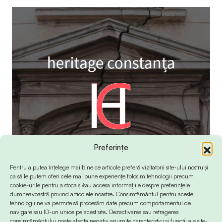
Preferințe
Pentru a putea înțelege mai bine ce articole preferă vizitatorii site-ului nostru și
ca să le putem oferi cele mai bune experiențe folosim tehnologii precum
cookie-urile pentru a stoca și/sau accesa informațiile despre preferințele
dumneavoastră privind articolele noastre. Consimțământul pentru aceste
tehnologii ne va permite să procesăm date precum comportamentul de
navigare sau ID-uri unice pe acest site. Dezactivarea sau retragerea
consimțământului poate afecta negativ anumite caracteristici și funcții ale site-