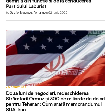
demisia din funcție și de la conducerea
Partidului Laburist
by
Gabriel Mateescu, Petruț Iacob
22 iunie 2026
EXTERNE
ZI DE ZI
Două luni de negocieri, redeschiderea
Strâmtorii Ormuz și 300 de miliarde de dolari
pentru Teheran: Cum arată memorandumul
SUA-Iran