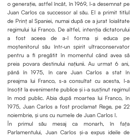
o generație, astfel încât, în 1969, l-a desemnat pe
Juan Carlos ca successor al său. El a primit titlul
de Prinț al Spaniei, numai după ce a jurat loialitate
regimului lui Franco. De altfel, intenția dictatorului
a fost aceea de a-l forma și educa pe
moștenitorul său într-un spirit ultraconservator
pentru a fi pregătit în momentul când avea să
preia povara destinului națiunii. Au urmat 6 ani,
până în 1975, în care Juan Carlos a stat în
preajma lui Franco, s-a consultat cu acesta, l-a
însoțit la evenimente publice și i-a susținut regimul
în mod public. Abia după moartea lui Franco, în
1975, Juan Carlos a fost proclamat Rege, pe 22
noiembrie, și uns cu numele de Juan Carlos I.
În primul său mesaj ca monarh, în fața
Parlamentului, Juan Carlos și-a expus ideile de