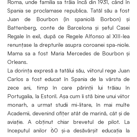
Roma, unde familia sa trăia încă din 1931, când în
Spania se proclamase republica. Tatăl său a fost
Juan de Bourbon (în spaniolă Borbon) și
Battenberg, conte de Barcelona și șeful Casei
Regale în exil, după ce Regele Alfonso al XIII-lea
renunțase la drepturile asupra coroanei spa-niole.
Mama sa a fost Maria Mercedes de Bourbon și
Orleans.
La dorința expresă a tatălui său, viitorul rege Juan
Carlos a fost educat în Spania de la vârsta de
zece ani, timp în care părinții lui trăiau în
Portugalia, la Estoril. Așa cum îi stă bine unui viitor
monarh, a urmat studii mi-litare, în mai multe
Academii, devenind ofițer atât de marină, cât și de
aviație. A obținut chiar brevetul de pilot. La
începutul anilor `60 și-a desăvârșit educația la