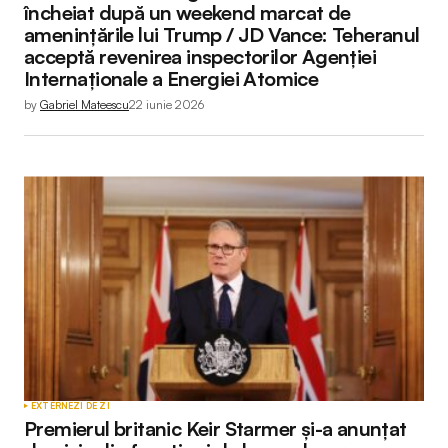
încheiat după un weekend marcat de
amenințările lui Trump / JD Vance: Teheranul
acceptă revenirea inspectorilor Agenției
Internaționale a Energiei Atomice
by
Gabriel Mateescu
22 iunie 2026
EXTERNE
ZI DE ZI
Premierul britanic Keir Starmer și-a anunțat