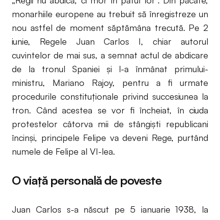
„Regii nu abdică, ci mor în patul lor”. Din păcate,
monarhiile europene au trebuit să înregistreze un
nou astfel de moment săptămâna trecută. Pe 2
iunie, Regele Juan Carlos I, chiar autorul
cuvintelor de mai sus, a semnat actul de abdicare
de la tronul Spaniei și l-a înmânat primului-
ministru, Mariano Rajoy, pentru a fi urmate
procedurile constituționale privind succesiunea la
tron. Când acestea se vor fi încheiat, în ciuda
protestelor câtorva mii de stângiști republicani
încinși, principele Felipe va deveni Rege, purtând
numele de Felipe al VI-lea.
O viață personală de poveste
Juan Carlos s-a născut pe 5 ianuarie 1938, la