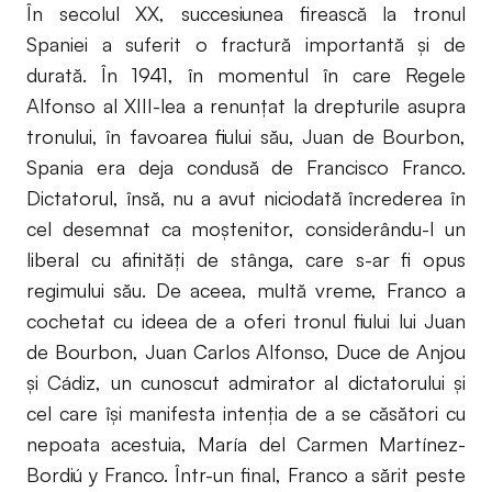
În secolul XX, succesiunea firească la tronul
Spaniei a suferit o fractură importantă și de
durată. În 1941, în momentul în care Regele
Alfonso al XIII-lea a renunțat la drepturile asupra
tronului, în favoarea fiului său, Juan de Bourbon,
Spania era deja condusă de Francisco Franco.
Dictatorul, însă, nu a avut niciodată încrederea în
cel desemnat ca moștenitor, considerându-l un
liberal cu afinități de stânga, care s-ar fi opus
regimului său. De aceea, multă vreme, Franco a
cochetat cu ideea de a oferi tronul fiului lui Juan
de Bourbon, Juan Carlos Alfonso, Duce de Anjou
și Cádiz, un cunoscut admirator al dictatorului și
cel care își manifesta intenția de a se căsători cu
nepoata acestuia, María del Carmen Martínez-
Bordiú y Franco. Într-un final, Franco a sărit peste