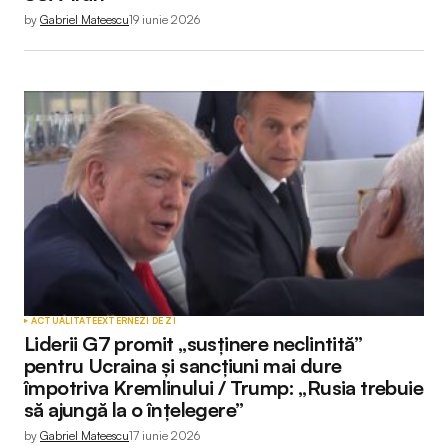
by
Gabriel Mateescu
19 iunie 2026
ACTUALITATE
EXTERNE
ZI DE ZI
Liderii G7 promit „susținere neclintită”
pentru Ucraina și sancțiuni mai dure
împotriva Kremlinului / Trump: „Rusia trebuie
să ajungă la o înțelegere”
by
Gabriel Mateescu
17 iunie 2026