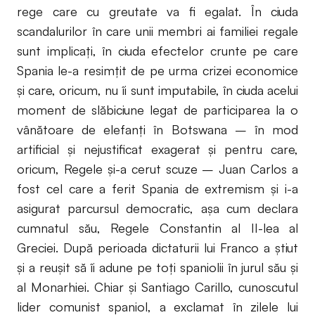
rege care cu greutate va fi egalat. În ciuda
scandalurilor în care unii membri ai familiei regale
sunt implicați, în ciuda efectelor crunte pe care
Spania le-a resimțit de pe urma crizei economice
și care, oricum, nu îi sunt imputabile, în ciuda acelui
moment de slăbiciune legat de participarea la o
vânătoare de elefanți în Botswana – în mod
artificial și nejustificat exagerat și pentru care,
oricum, Regele și-a cerut scuze – Juan Carlos a
fost cel care a ferit Spania de extremism și i-a
asigurat parcursul democratic, așa cum declara
cumnatul său, Regele Constantin al II-lea al
Greciei. După perioada dictaturii lui Franco a știut
și a reușit să îi adune pe toți spaniolii în jurul său și
al Monarhiei. Chiar și Santiago Carillo, cunoscutul
lider comunist spaniol, a exclamat în zilele lui