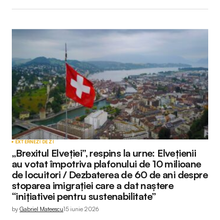
EXTERNE
ZI DE ZI
„Brexitul Elveției”, respins la urne: Elvețienii
au votat împotriva plafonului de 10 milioane
de locuitori / Dezbaterea de 60 de ani despre
stoparea imigrației care a dat naștere
“inițiativei pentru sustenabilitate”
by
Gabriel Mateescu
15 iunie 2026