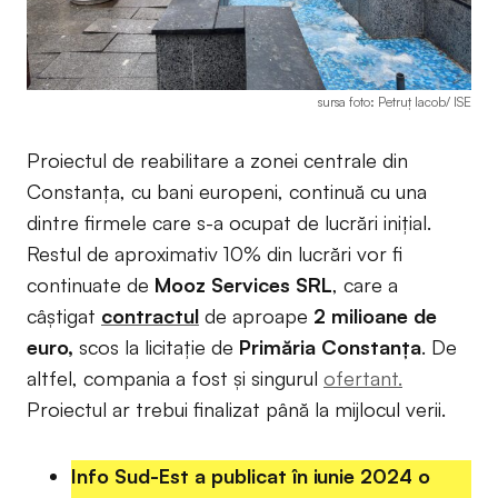
sursa foto: Petruț Iacob/ ISE
Proiectul de reabilitare a zonei centrale din
Constanța, cu bani europeni, continuă cu una
dintre firmele care s-a ocupat de lucrări inițial.
Restul de aproximativ 10% din lucrări vor fi
continuate de
Mooz Services SRL
, care a
câștigat
contractul
de aproape
2 milioane de
euro,
scos la licitație de
Primăria Constanța
. De
altfel, compania a fost și singurul
ofertant.
Proiectul ar trebui finalizat până la mijlocul verii.
Info Sud-Est a publicat în iunie 2024 o