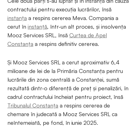
Cele două părți s-au luptat și în instanță din cauza
contractului pentru execuția lucrărilor, însă
instanța
a respins cererea Meva. Compania a
cerut în
instanță
, într-un alt proces, și insolvența
Mooz Services SRL, însă
Curtea de Apel
Constanța
a respins definitiv cererea.
Și Mooz Services SRL a cerut aproximativ 6,4
milioane de lei de la Primăria Constanța pentru
lucrările din zona centrală a Constanței, sumă
rezultată dintr-o diferență de preț și penalizări, în
cadrul contractului încheiat pentru proiect, însă
Tribunalul Constanța
a respins cererea de
chemare în judecată a Mooz Services SRL ca
neîntemeiată, pe fond, în iunie 2025.