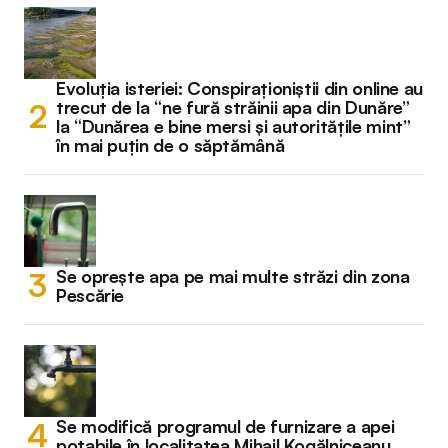
Evoluția isteriei: Conspiraționiștii din online au
trecut de la “ne fură străinii apa din Dunăre”
la “Dunărea e bine mersi și autoritățile mint”
în mai puțin de o săptămână
Se oprește apa pe mai multe străzi din zona
Pescărie
Se modifică programul de furnizare a apei
potabile în localitatea Mihail Kogălniceanu