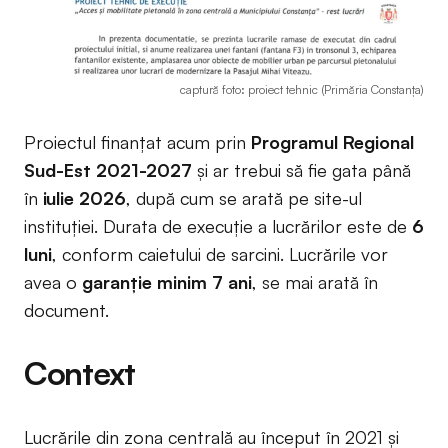
captură foto: proiect tehnic (Primăria Constanța)
Proiectul finanțat acum prin
Programul Regional
Sud-Est 2021-2027
și ar trebui să fie gata până
în
iulie 2026
, după cum se arată pe site-ul
instituției. Durata de execuție a lucrărilor este de
6
luni
, conform caietului de sarcini. Lucrările vor
avea o
garanție minim 7 ani
, se mai arată în
document.
Context
Lucrările din zona centrală au început în 2021 și