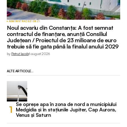
ADMINISTRAȚIE
ZI DE ZI
Noul acvariu din Constanța: A fost semnat
contractul de finanțare, anunță Consiliul
Județean / Proiectul de 23 milioane de euro
trebuie să fie gata până la finalul anului 2029
by
Petruț Iacob
6 august 2026
ALTE ARTICOLE...
Se opreșe apa în zona de nord a municipiului
Medgidia și în stațiunile Jupiter, Cap Aurora,
Venus și Saturn