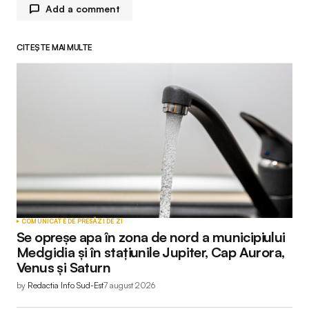
Add a comment
CITEȘTE MAI MULTE
Adresa ta de email nu va fi publicată.
Câmpurile
obligatorii sunt marcate cu
*
Comment
*
Your Name
*
COMUNICATE DE PRESĂ
ZI DE ZI
Se opreșe apa în zona de nord a municipiului
Your E-mail
*
Medgidia și în stațiunile Jupiter, Cap Aurora,
Venus și Saturn
by
Redactia Info Sud-Est
7 august 2026