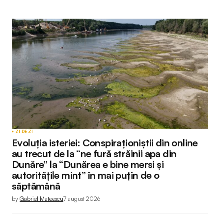
Submit Comment
ZI DE ZI
Evoluția isteriei: Conspiraționiștii din online
au trecut de la “ne fură străinii apa din
Dunăre” la “Dunărea e bine mersi și
autoritățile mint” în mai puțin de o
săptămână
by
Gabriel Mateescu
7 august 2026