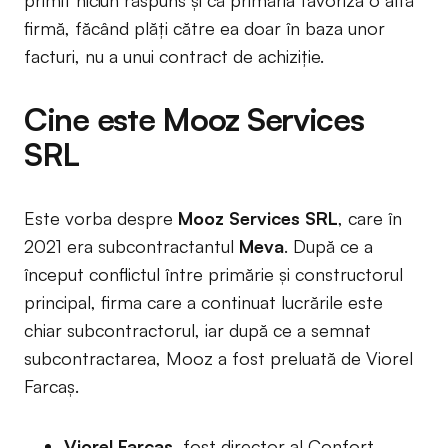
primit niciun răspuns și că primăria favoriza o altă
firmă, făcând plăți către ea doar în baza unor
facturi, nu a unui contract de achiziție.
Cine este Mooz Services
SRL
Este vorba despre
Mooz Services SRL
, care în
2021 era subcontractantul
Meva
. După ce a
început conflictul între primărie și constructorul
principal, firma care a continuat lucrările este
chiar subcontractorul, iar după ce a semnat
subcontractarea, Mooz a fost preluată de Viorel
Farcaș.
Viorel Farcaș
, fost director al Confort