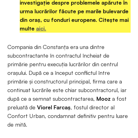
investigație despre problemele apărute în
urma lucrărilor făcute pe marile bulevarde
din oraș, cu fonduri europene. Citește mai
multe
aici.
Compania din Constanța era una dintre
subcontractante în contractul încheiat de
primărie pentru execuția lucrărilor din centrul
orașului. După ce a început conflictul între
primărie și constructorul principal, firma care a
continuat lucrările este chiar subcontractorul, iar
după ce a semnat subcontractarea,
Mooz
a fost
preluată de
Viorel Farcaș
, fostul director al
Confort Urban, condamnat definitiv pentru luare
de mită.