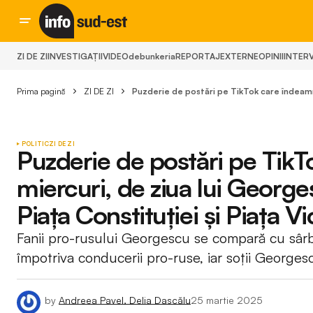
ZI DE ZI
INVESTIGAȚII
VIDEO
debunkeria
REPORTAJ
EXTERNE
OPINII
INTERV
Prima pagină
ZI DE ZI
Puzderie de postări pe TikTok care îndeamnă 
POLITIC
ZI DE ZI
Puzderie de postări pe TikT
miercuri, de ziua lui George
Piața Constituției și Piața Vi
Fanii pro-rusului Georgescu se compară cu sârbii,
împotriva conducerii pro-ruse, iar soții Georgesc
by
Andreea Pavel, Delia Dascălu
25 martie 2025