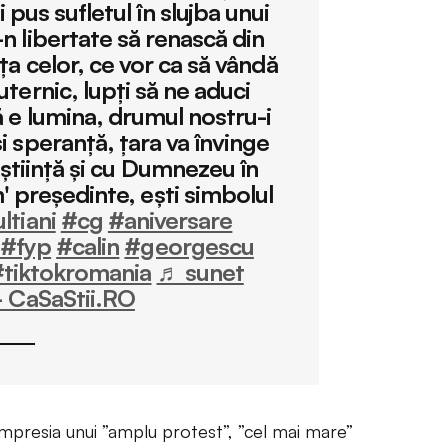
i pus sufletul în slujba unui
n libertate să renască din
ața celor, ce vor ca să vândă
uternic, lupți să ne aduci
ă e lumina, drumul nostru-i
i speranță, țara va învinge
onștiință și cu Dumnezeu în
' președinte, ești simbolul
ltiani
#cg
#aniversare
#fyp
#calin
#georgescu
tiktokromania
♬ sunet
– CaSaStii.RO
 impresia unui ”amplu protest”, ”cel mai mare”