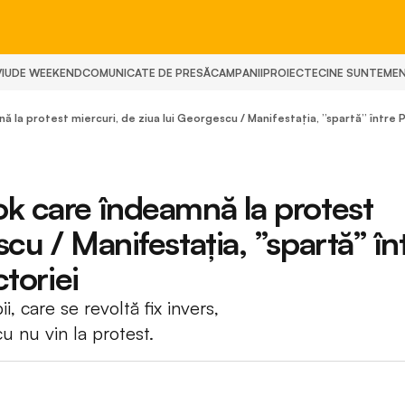
IU
DE WEEKEND
COMUNICATE DE PRESĂ
CAMPANII
PROIECTE
CINE SUNTEM
E
la protest miercuri, de ziua lui Georgescu / Manifestația, ”spartă” între Pi
ok care îndeamnă la protest
scu / Manifestația, ”spartă” în
ctoriei
 care se revoltă fix invers,
u nu vin la protest.