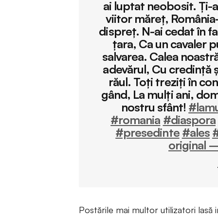
ai luptat neobosit. Ți-a
viitor măreț, România-
dispreț. N-ai cedat în f
țara, Ca un cavaler p
salvarea. Calea noastr
adevărul, Cu credință ș
răul. Toți treziți în c
gând, La mulți ani, dom
nostru sfânt!
#lamu
#romania
#diaspora
#presedinte
#ales
#
original 
Postările mai multor utilizatori lasă