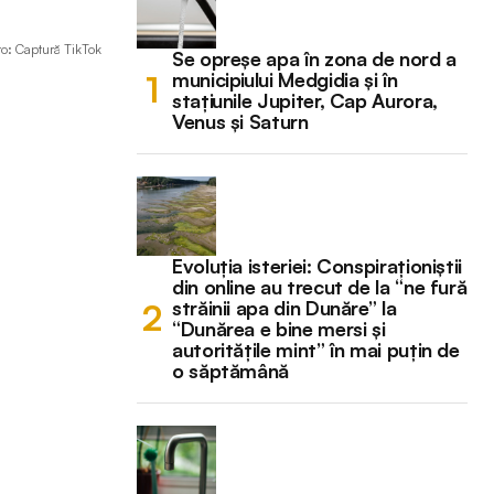
oto: Captură TikTok
Se opreșe apa în zona de nord a
municipiului Medgidia și în
stațiunile Jupiter, Cap Aurora,
Venus și Saturn
Evoluția isteriei: Conspiraționiștii
din online au trecut de la “ne fură
străinii apa din Dunăre” la
“Dunărea e bine mersi și
autoritățile mint” în mai puțin de
o săptămână