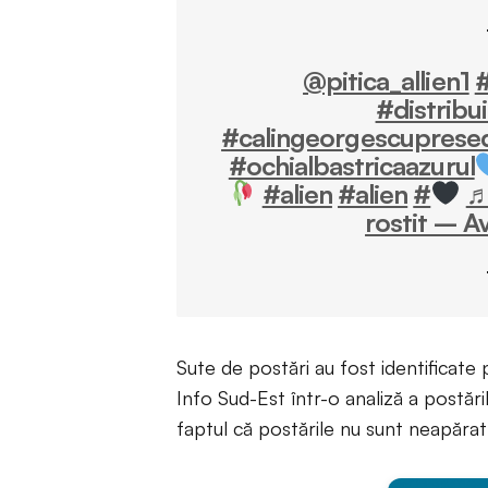
@pitica_allien1
#
#distribu
#calingeorgescuprese
#ochialbastricaazurul
#alien
#alien
#
♬
rostit – A
Sute de postări au fost identificat
Info Sud-Est într-o analiză a postă
faptul că postările nu sunt neapărat 