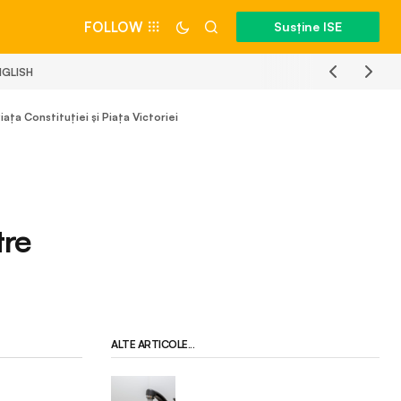
FOLLOW
Susține ISE
NGLISH
ața Constituției și Piața Victoriei
tre
ALTE ARTICOLE...