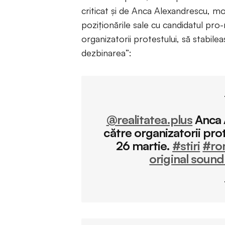
criticat și de Anca Alexandrescu, mo
poziționările sale cu candidatul pro-r
organizatorii protestului, să stabile
dezbinarea”:
@realitatea.plus
Anca 
către organizatorii pro
26 martie.
#stiri
#ro
original sound