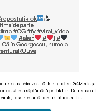
repostatiktok
itimaideparte
dinte
#CG
#fy
#viral_video
#alien
#
f
#
 Călin Georgescu, numele
venturaROLive
e pe rețeaua chinezească de reporterii G4Media și
rilor din ultima săptămână pe TikTok. De remarcat
virale, ci se remarcă prin multitudinea lor.