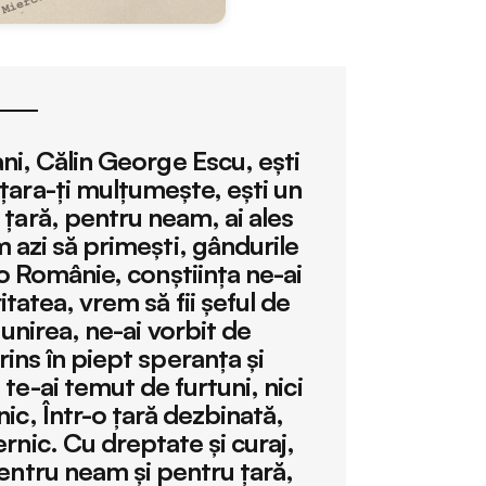
ani, Călin George Escu, ești
țara-ți mulțumește, ești un
 țară, pentru neam, ai ales
m azi să primești, gândurile
 o Românie, conștiința ne-ai
itatea, vrem să fii șeful de
i unirea, ne-ai vorbit de
ins în piept speranța și
 te-ai temut de furtuni, nici
nic, Într-o țară dezbinată,
ernic. Cu dreptate și curaj,
Pentru neam și pentru țară,