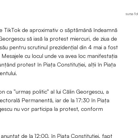
sursa f
 pe TikTok de aproximativ o săptămână îndeamnă
 Georgescu să iasă la protest miercuri, de ziua de
său pentru scrutinul prezidențial din 4 mai a fost
l. Mesajele cu locul unde va avea loc manifestația
nunțând protest în Piața Constituției, alții în Piața
entului.
ca ”urmaș politic” al lui Călin Georgescu, a
ectorală Permanentă, iar de la 17:30 în Piața
orgescu nu vor participa la protest, conform
 anunțat de la 12:00, în Piața Constituției, fapt