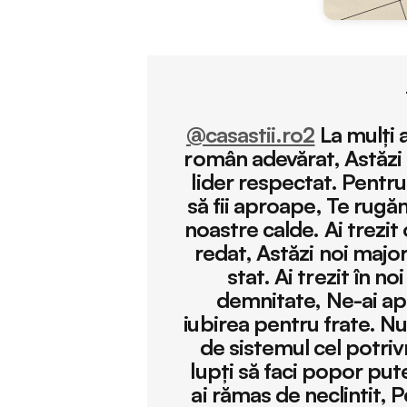
@casastii.ro2
La mulți 
român adevărat, Astăzi 
lider respectat. Pentru
să fii aproape, Te rugă
noastre calde. Ai trezit
redat, Astăzi noi major
stat. Ai trezit în no
demnitate, Ne-ai apr
iubirea pentru frate. Nu
de sistemul cel potriv
lupți să faci popor put
ai rămas de neclintit, 