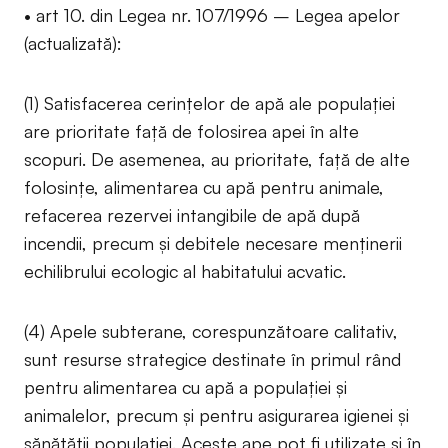
• art 10. din Legea nr. 107/1996 – Legea apelor
(actualizată):
(1) Satisfacerea cerinţelor de apă ale populaţiei
are prioritate faţă de folosirea apei în alte
scopuri. De asemenea, au prioritate, faţă de alte
folosinţe, alimentarea cu apă pentru animale,
refacerea rezervei intangibile de apă după
incendii, precum şi debitele necesare menţinerii
echilibrului ecologic al habitatului acvatic.
(4) Apele subterane, corespunzătoare calitativ,
sunt resurse strategice destinate în primul rând
pentru alimentarea cu apă a populaţiei şi
animalelor, precum şi pentru asigurarea igienei şi
sănătăţii populaţiei. Aceste ape pot fi utilizate şi în