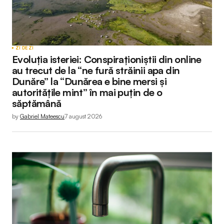
ZI DE ZI
Evoluția isteriei: Conspiraționiștii din online
au trecut de la “ne fură străinii apa din
Dunăre” la “Dunărea e bine mersi și
autoritățile mint” în mai puțin de o
săptămână
by
Gabriel Mateescu
7 august 2026