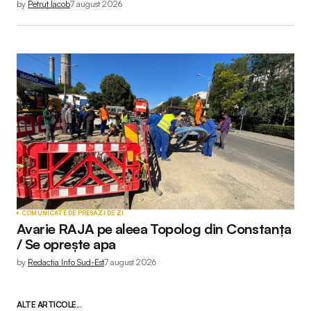
by
Petruț Iacob
7 august 2026
COMUNICATE DE PRESĂ
ZI DE ZI
Avarie RAJA pe aleea Topolog din Constanța
/ Se oprește apa
by
Redactia Info Sud-Est
7 august 2026
ALTE ARTICOLE...