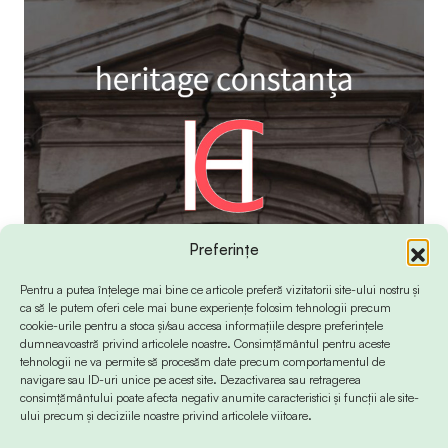
Preferințe
Pentru a putea înțelege mai bine ce articole preferă vizitatorii site-ului nostru și
ca să le putem oferi cele mai bune experiențe folosim tehnologii precum
cookie-urile pentru a stoca și/sau accesa informațiile despre preferințele
dumneavoastră privind articolele noastre. Consimțământul pentru aceste
tehnologii ne va permite să procesăm date precum comportamentul de
navigare sau ID-uri unice pe acest site. Dezactivarea sau retragerea
consimțământului poate afecta negativ anumite caracteristici și funcții ale site-
ului precum și deciziile noastre privind articolele viitoare.