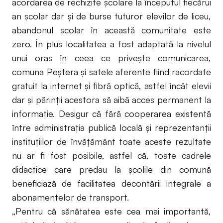
acordarea de rechizite şcolare la începutul fiecărui
an şcolar dar şi de burse tuturor elevilor de liceu,
abandonul şcolar în această comunitate este
zero. În plus localitatea a fost adaptată la nivelul
unui oraş în ceea ce priveşte comunicarea,
comuna Peştera şi satele aferente fiind racordate
gratuit la internet şi fibră optică, astfel încât elevii
dar şi părinţii acestora să aibă acces permanent la
informaţie. Desigur că fără cooperarea existentă
între administraţia publică locală şi reprezentanţii
instituţiilor de învăţământ toate aceste rezultate
nu ar fi fost posibile, astfel că, toate cadrele
didactice care predau la școlile din comună
beneficiază de facilitatea decontării integrale a
abonamentelor de transport.
„Pentru că sănătatea este cea mai importantă,