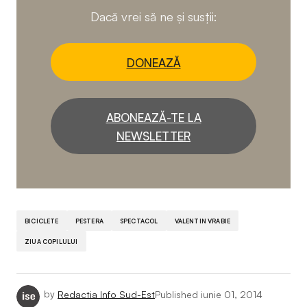
Dacă vrei să ne și susții:
DONEAZĂ
ABONEAZĂ-TE LA
NEWSLETTER
BICICLETE
PESTERA
SPECTACOL
VALENTIN VRABIE
ZIUA COPILULUI
by
Redactia Info Sud-Est
Published
iunie 01, 2014