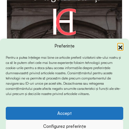
Preferințe
Pentru a putea înțelege mai bine ce articole preferă vizitatorii site-ului nostru și
ca să le putem oferi cele mai bune experiențe folosim tehnologii precum
cookie-urile pentru a stoca și/sau accesa informațiile despre preferințele
dumneavoastră privind articolele noastre. Consimțământul pentru aceste
tehnologii ne va permite să procesăm date precum comportamentul de
navigare sau ID-uri unice pe acest site. Dezactivarea sau retragerea
consimțământului poate afecta negativ anumite caracteristici și funcții ale site-
ului precum și deciziile noastre privind articolele viitoare.
Accept
© 2024 Info-Sud-Est. All Rights Reserved.
Configurez preferințe