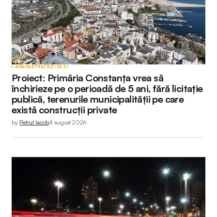
ADMINISTRAȚIE
ZI DE ZI
Proiect: Primăria Constanța vrea să
închirieze pe o perioadă de 5 ani, fără licitație
publică, terenurile municipalității pe care
există construcții private
by
Petruț Iacob
4 august 2026