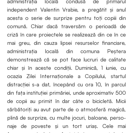
administraţia locală condusă de primarul
independent Valentin Vrabie, a pregătit şi anul
acesta o serie de surprize pentru toţi copiii din
comună. Chiar dacă traversăm o perioadă de
criză în care proiectele se realizează din ce în ce
mai greu, din cauza lipsei resurselor financiare,
administraţia locală din comuna Peştera
demonstrează că se pot face lucruri de calitate
chiar şi în aceste condiţii. Duminică, 1 iunie, cu
ocazia Zilei Internaţionale a Copilului, startul
distracţiei s-a dat, începând cu ora 10, în parcul
din faţa instituţiei primăriei, unde aproximativ 500
de copii au primit în dar câte o bicicletă. Micii
sărbătoriți au avut parte de o atmosferă magică,
plină de surprize, cu multe jocuri, baloane, perso-
naje de poveste și un tort uriaș. Cele mai