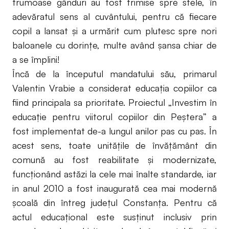
frumoase gânduri au fost trimise spre stele, în
adevăratul sens al cuvântului, pentru că fiecare
copil a lansat şi a urmărit cum plutesc spre nori
baloanele cu dorinţe, multe având şansa chiar de
a se împlini!
Încă de la începutul mandatului său, primarul
Valentin Vrabie a considerat educaţia copiilor ca
fiind principala sa prioritate. Proiectul „Investim în
educaţie pentru viitorul copiilor din Peştera” a
fost implementat de-a lungul anilor pas cu pas. În
acest sens, toate unităţile de învăţământ din
comună au fost reabilitate şi modernizate,
funcţionând astăzi la cele mai înalte standarde, iar
in anul 2010 a fost inaugurată cea mai modernă
şcoală din întreg judeţul Constanţa. Pentru că
actul educaţional este susţinut inclusiv prin