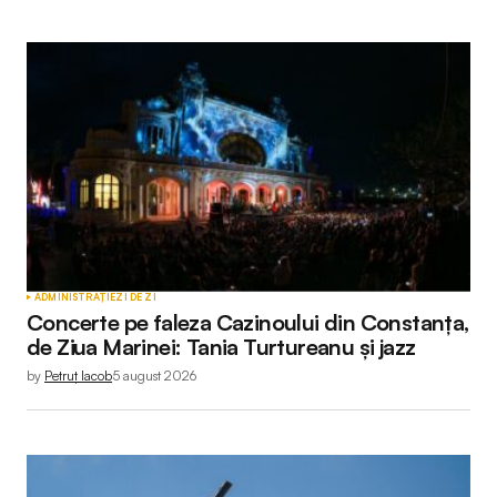
ADMINISTRAȚIE
ZI DE ZI
Concerte pe faleza Cazinoului din Constanța,
de Ziua Marinei: Tania Turtureanu și jazz
by
Petruț Iacob
5 august 2026