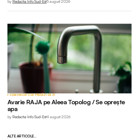
by
Redactia Info Sud-Est
5 august 2026
COMUNICATE DE PRESĂ
ZI DE ZI
Avarie RAJA pe Aleea Topolog / Se oprește
apa
by
Redactia Info Sud-Est
4 august 2026
ALTE ARTICOLE...