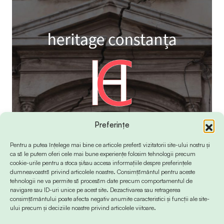
Preferințe
Pentru a putea înțelege mai bine ce articole preferă vizitatorii site-ului nostru și
ca să le putem oferi cele mai bune experiențe folosim tehnologii precum
cookie-urile pentru a stoca și/sau accesa informațiile despre preferințele
dumneavoastră privind articolele noastre. Consimțământul pentru aceste
tehnologii ne va permite să procesăm date precum comportamentul de
navigare sau ID-uri unice pe acest site. Dezactivarea sau retragerea
consimțământului poate afecta negativ anumite caracteristici și funcții ale site-
ului precum și deciziile noastre privind articolele viitoare.