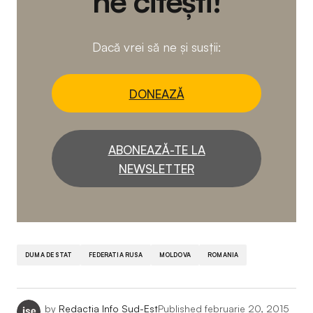
ne citești!
Dacă vrei să ne și susții:
DONEAZĂ
ABONEAZĂ-TE LA
NEWSLETTER
DUMA DE STAT
FEDERATIA RUSA
MOLDOVA
ROMANIA
by
Redactia Info Sud-Est
Published
februarie 20, 2015