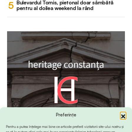
Bulevardul Tomis, pietonal doar sâmbătă
pentru al doilea weekend la rând
Preferințe
Pentru a putea înțelege mai bine ce articole preferă vizitatorii site-ului nostru și
ca să le putem oferi cele mai bune experiențe folosim tehnologii precum