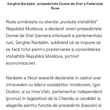
Serghei Narâşkin, președintele Dumei de Stat a Federației
Ruse
Rusia urmăreşte cu atenţie „evoluţia statalităţii“
Republicii Moldova, a declarat vineri preşedintele
Dumei de Stat (camera inferioară a parlamentului
rus), Serghei Narâşkin, subliniind că se impune să
se facă totul pentru prezervarea şi consolidarea
statalităţii Republicii Moldova, potrivit
economica.net.
Narâşkin a făcut această declaraţie în cadrul unei
întrevederi cu liderul socialiştilor moldoveni, Igor
Dodon, şi cu Irina Vlah, parlamentar independent
(prorus) în legislativul de la Chişinău şi candidat la
alegerile pentru funcţia de preşedinte (başcan) al