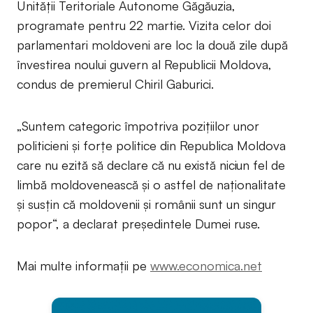
Unităţii Teritoriale Autonome Găgăuzia,
programate pentru 22 martie. Vizita celor doi
parlamentari moldoveni are loc la două zile după
învestirea noului guvern al Republicii Moldova,
condus de premierul Chiril Gaburici.
„Suntem categoric împotriva poziţiilor unor
politicieni şi forţe politice din Republica Moldova
care nu ezită să declare că nu există niciun fel de
limbă moldovenească şi o astfel de naţionalitate
şi susţin că moldovenii şi românii sunt un singur
popor“, a declarat preşedintele Dumei ruse.
Mai multe informații pe
www.economica.net