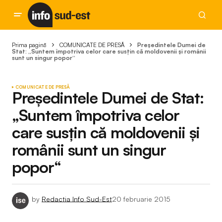
Prima pagină
COMUNICATE DE PRESĂ
Preşedintele Dumei de
Stat: „Suntem împotriva celor care susţin că moldovenii şi românii
sunt un singur popor“
COMUNICATE DE PRESĂ
Preşedintele Dumei de Stat:
„Suntem împotriva celor
care susţin că moldovenii şi
românii sunt un singur
popor“
by
Redactia Info Sud-Est
20 februarie 2015