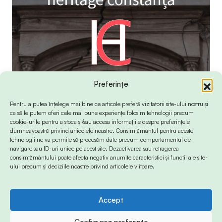
Preferințe
Pentru a putea înțelege mai bine ce articole preferă vizitatorii site-ului nostru și
ca să le putem oferi cele mai bune experiențe folosim tehnologii precum
cookie-urile pentru a stoca și/sau accesa informațiile despre preferințele
dumneavoastră privind articolele noastre. Consimțământul pentru aceste
tehnologii ne va permite să procesăm date precum comportamentul de
navigare sau ID-uri unice pe acest site. Dezactivarea sau retragerea
consimțământului poate afecta negativ anumite caracteristici și funcții ale site-
ului precum și deciziile noastre privind articolele viitoare.
Accept
© 2024 Info-Sud-Est. All Rights Reserved.