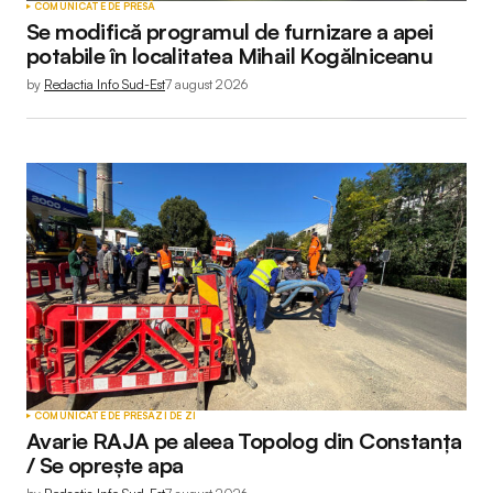
COMUNICATE DE PRESĂ
Se modifică programul de furnizare a apei
potabile în localitatea Mihail Kogălniceanu
by
Redactia Info Sud-Est
7 august 2026
COMUNICATE DE PRESĂ
ZI DE ZI
Avarie RAJA pe aleea Topolog din Constanța
/ Se oprește apa