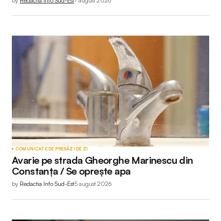
by
Redactia Info Sud-Est
7 august 2026
COMUNICATE DE PRESĂ
ZI DE ZI
Avarie pe strada Gheorghe Marinescu din
Constanța / Se oprește apa
by
Redactia Info Sud-Est
5 august 2026