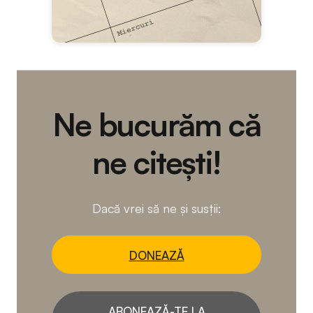
Ne bucurăm că
ne citești!
Dacă vrei să ne și susții:
DONEAZĂ
ABONEAZĂ-TE LA