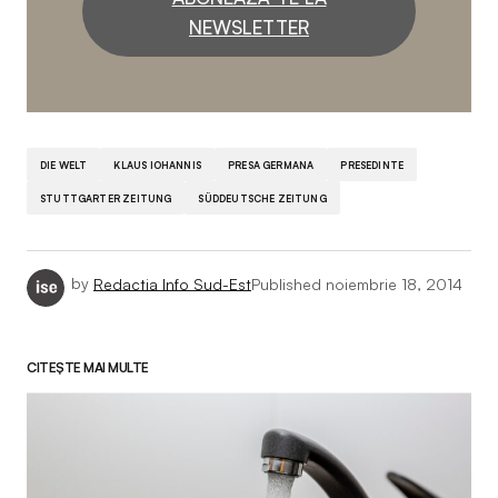
NEWSLETTER
DIE WELT
KLAUS IOHANNIS
PRESA GERMANA
PRESEDINTE
STUTTGARTER ZEITUNG
SÜDDEUTSCHE ZEITUNG
by
Redactia Info Sud-Est
Published
noiembrie 18, 2014
CITEȘTE MAI MULTE