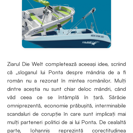
Ziarul Die Welt completează aceeaşi idee, scriind
că „sloganul lui Ponta despre mândria de a fi
român nu a rezonat în mintea românilor. Mulţi
dintre aceştia nu sunt chiar deloc mândri, când
văd ceea ce se întâmplă în ţară. Sărăcie
omniprezentă, economie prăbuşită, interminabile
scandaluri de corupţie în care sunt implicaţi mai
mulţi parteneri politici de ai lui Ponta. De cealaltă
parte, Iohannis reprezintă corectitudinea