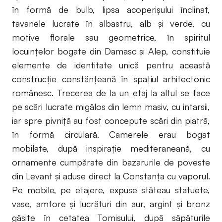
în formă de bulb, lipsa acoperişului înclinat,
tavanele lucrate în albastru, alb şi verde, cu
motive florale sau geometrice, în spiritul
locuinţelor bogate din Damasc şi Alep, constituie
elemente de identitate unică pentru această
construcţie constănţeană în spaţiul arhitectonic
românesc. Trecerea de la un etaj la altul se face
pe scări lucrate migălos din lemn masiv, cu intarsii,
iar spre pivniţă au fost concepute scări din piatră,
în formă circulară. Camerele erau bogat
mobilate, după inspiraţie mediteraneană, cu
ornamente cumpărate din bazarurile de poveste
din Levant şi aduse direct la Constanţa cu vaporul.
Pe mobile, pe etajere, expuse stăteau statuete,
vase, amfore şi lucrături din aur, argint şi bronz
găsite în cetatea Tomisului, după săpăturile