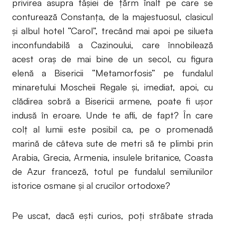
privirea asupra fâşiei de ţărm înalt pe care se
conturează Constanţa, de la majestuosul, clasicul
şi albul hotel “Carol”, trecând mai apoi pe silueta
inconfundabilă a Cazinoului, care înnobilează
acest oraş de mai bine de un secol, cu figura
elenă a Bisericii “Metamorfosis” pe fundalul
minaretului Moscheii Regale şi, imediat, apoi, cu
clădirea sobră a Bisericii armene, poate fi uşor
indusă în eroare. Unde te afli, de fapt? În care
colţ al lumii este posibil ca, pe o promenadă
marină de câteva sute de metri să te plimbi prin
Arabia, Grecia, Armenia, insulele britanice, Coasta
de Azur franceză, totul pe fundalul semilunilor
istorice osmane şi al crucilor ortodoxe?
Pe uscat, dacă ești curios, poți străbate strada