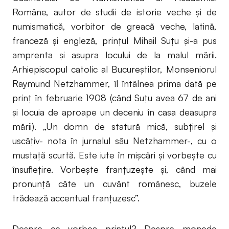
Române, autor de studii de istorie veche şi de
numismatică, vorbitor de greacă veche, latină,
franceză şi engleză, prinţul Mihail Suţu şi-a pus
amprenta şi asupra locului de la malul mării.
Arhiepiscopul catolic al Bucureştilor, Monseniorul
Raymund Netzhammer, îl întâlnea prima dată pe
prinţ în februarie 1908 (când Suţu avea 67 de ani
şi locuia de aproape un deceniu în casa deasupra
mării). „Un domn de statură mică, subţirel şi
uscăţiv- nota în jurnalul său Netzhammer-, cu o
mustaţă scurtă. Este iute în mişcări şi vorbeşte cu
însufleţire. Vorbeşte franţuzeşte şi, când mai
pronunţă câte un cuvânt românesc, buzele
trădează accentual franţuzesc”.
Despre ce vorbea prinţul? Despre monede