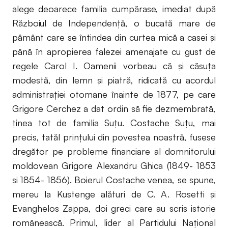
alege deoarece familia cumpărase, imediat după
Războiul de Independenţă, o bucată mare de
pâmânt care se întindea din curtea mică a casei şi
până în apropierea falezei amenajate cu gust de
regele Carol I. Oamenii vorbeau că şi căsuţa
modestă, din lemn şi piatră, ridicată cu acordul
administraţiei otomane înainte de 1877, pe care
Grigore Cerchez a dat ordin să fie dezmembrată,
ţinea tot de familia Suţu. Costache Suţu, mai
precis, tatăl prinţului din povestea noastră, fusese
dregător pe probleme financiare al domnitorului
moldovean Grigore Alexandru Ghica (1849- 1853
şi 1854- 1856). Boierul Costache venea, se spune,
mereu la Kustenge alături de C. A. Rosetti şi
Evanghelos Zappa, doi greci care au scris istorie
românească. Primul, lider al Partidului Naţional