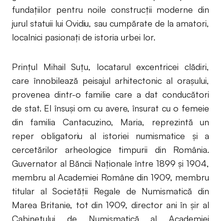
fundaţiilor pentru noile construcţii moderne din
jurul statuii lui Ovidiu, sau cumpărate de la amatori,
localnici pasionaţi de istoria urbei lor.
Prinţul Mihail Suţu, locatarul excentricei clădiri,
care înnobilează peisajul arhitectonic al oraşului,
provenea dintr-o familie care a dat conducători
de stat. El însuşi om cu avere, însurat cu o femeie
din familia Cantacuzino, Maria, reprezintă un
reper obligatoriu al istoriei numismatice şi a
cercetărilor arheologice timpurii din România.
Guvernator al Băncii Naţionale între 1899 şi 1904,
membru al Academiei Române din 1909, membru
titular al Societăţii Regale de Numismatică din
Marea Britanie, tot din 1909, director ani în şir al
Cabinetului de Numismatică al Academiei