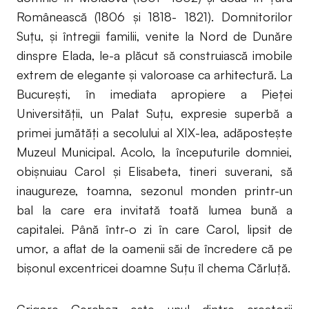
Românească (1806 şi 1818- 1821). Domnitorilor
Suţu, şi întregii familii, venite la Nord de Dunăre
dinspre Elada, le-a plăcut să construiască imobile
extrem de elegante şi valoroase ca arhitectură. La
Bucureşti, în imediata apropiere a Pieţei
Universităţii, un Palat Suţu, expresie superbă a
primei jumătăţi a secolului al XIX-lea, adăposteşte
Muzeul Municipal. Acolo, la începuturile domniei,
obişnuiau Carol şi Elisabeta, tineri suverani, să
inaugureze, toamna, sezonul monden printr-un
bal la care era invitată toată lumea bună a
capitalei. Până într-o zi în care Carol, lipsit de
umor, a aflat de la oamenii săi de încredere că pe
bişonul excentricei doamne Suţu îl chema Cărluţă.
Grigore Cerchez este unul dintre creatorii