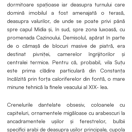
dormitoare spaţioase iar deasupra turnului care
domină imobilul a fost amenajată o terasă,
deasupra valurilor, de unde se poate privi până
spre capul Midia şi, în sud, spre zona luxoasă, cu
promenada Cazinoului. Demisolul, apărat în parte
de o cămaşă de blocuri masive de piatră, era
destinat pivniţei, camerelor îngrijitorilor şi
centralei termice. Pentru că, probabil, vila Suţu
este prima clădire particulară din Constanţa
încălzită prin forţa caloriferelor din fontă, o mare
minune tehnică la finele veacului al XIX- lea.
Crenelurile dantelate obsesiv, coloanele cu
capiteluri, ornamentele migăloase cu arabescuri la
ancadramentele uşilor şi ferestrelor, bulbii
specifici arabi de deasupra uşilor principale, cupola