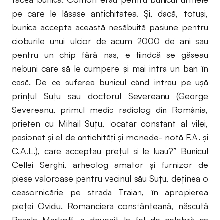
pe care le lăsase antichitatea. Şi, dacă, totuşi,
bunica accepta această nesăbuită pasiune pentru
cioburile unui ulcior de acum 2000 de ani sau
pentru un chip fără nas, e fiindcă se găseau
nebuni care să le cumpere şi mai intra un ban în
casă. De ce suferea bunicul când intrau pe uşă
prinţul Suţu sau doctorul Severeanu (George
Severeanu, primul medic radiolog din România,
prieten cu Mihail Suţu, locatar constant al vilei,
pasionat şi el de antichităţi şi monede- notă F.A. şi
C.A.L.), care acceptau preţul şi le luau?” Bunicul
Cellei Serghi, arheolog amator şi furnizor de
piese valoroase pentru vecinul său Suţu, deţinea o
ceasornicărie pe strada Traian, în apropierea
pieţei Ovidiu. Romanciera constănţeană, născută
Raşela Markoff, a devenit la fel de celebră ca