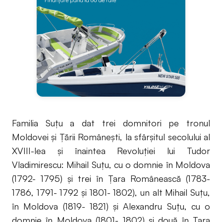
Familia Suţu a dat trei domnitori pe tronul
Moldovei şi Ţării Româneşti, la sfârşitul secolului al
XVIII-lea şi înaintea Revoluţiei lui Tudor
Vladimirescu: Mihail Suţu, cu o domnie în Moldova
(1792- 1795) şi trei în Ţara Românească (1783-
1786, 1791- 1792 şi 1801- 1802), un alt Mihail Suţu,
în Moldova (1819- 1821) şi Alexandru Suţu, cu o
domnie în Moldova (1801- 1802) şi două în Ţara