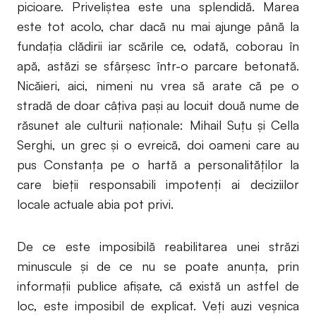
picioare. Priveliștea este una splendidă. Marea
este tot acolo, char dacă nu mai ajunge până la
fundația clădirii iar scările ce, odată, coborau în
apă, astăzi se sfârșesc într-o parcare betonată.
Nicăieri, aici, nimeni nu vrea să arate că pe o
stradă de doar câţiva paşi au locuit două nume de
răsunet ale culturii naţionale: Mihail Suţu şi Cella
Serghi, un grec şi o evreică, doi oameni care au
pus Constanţa pe o hartă a personalităţilor la
care bieţii responsabili impotenţi ai deciziilor
locale actuale abia pot privi.
De ce este imposibilă reabilitarea unei străzi
minuscule şi de ce nu se poate anunţa, prin
informaţii publice afişate, că există un astfel de
loc, este imposibil de explicat. Veţi auzi veşnica