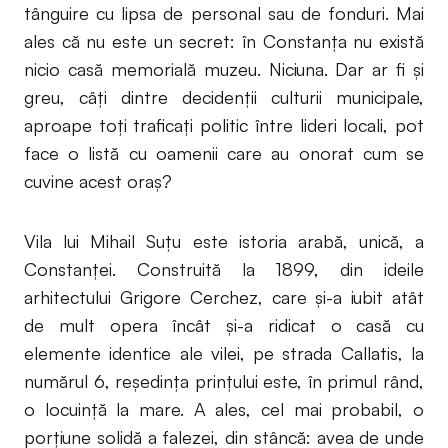
tânguire cu lipsa de personal sau de fonduri. Mai
ales că nu este un secret: în Constanţa nu există
nicio casă memorială muzeu. Niciuna. Dar ar fi şi
greu, câţi dintre decidenţii culturii municipale,
aproape toţi traficaţi politic între lideri locali, pot
face o listă cu oamenii care au onorat cum se
cuvine acest oraş?
Vila lui Mihail Suţu este istoria arabă, unică, a
Constanţei. Construită la 1899, din ideile
arhitectului Grigore Cerchez, care şi-a iubit atât
de mult opera încât şi-a ridicat o casă cu
elemente identice ale vilei, pe strada Callatis, la
numărul 6, reşedinţa prinţului este, în primul rând,
o locuinţă la mare. A ales, cel mai probabil, o
porţiune solidă a falezei, din stâncă: avea de unde