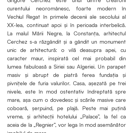
curentului neoromânesc, foarte modern în
Vechiul Regat în primele decenii ale secolului al
XX-lea, continuat apoi şi în perioada interbelică.
La malul Mării Negre, la Constanţa, arhitectul
Cerchez s-a răzgândit şi a gândit un monument
unic de arhitectură: o vilă deasupra apei, cu
caracter maur, inspirată cel mai probabil din
lumea fabuloasă a Siriei sau Algeriei. Un parapet
masiv şi abrupt de piatră ferea fundaţia şi
pivniţele de furia valurilor. Casa, aşezată pe trei
nivele, este în mod ostentativ îndreptată spre
mare, aşa cum o dovedesc şi scările masive care
coboară, şerpuind, pe plajă. Peste mai puţină
vreme, şi arhitecţii hotelului „Palace”, la fel ca
aceia de la „Regnier”, vor lega în mod asemănător
imobilul de mare.