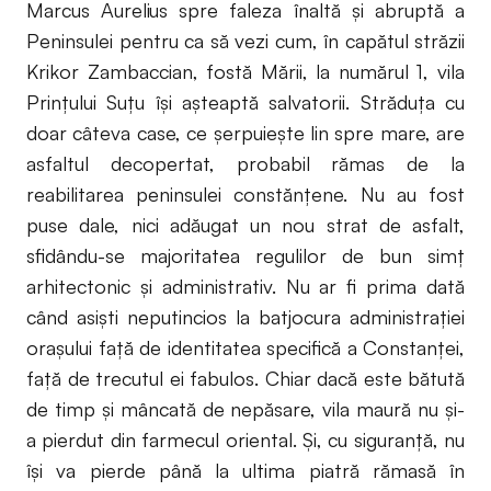
Marcus Aurelius spre faleza înaltă și abruptă a
Peninsulei pentru ca să vezi cum, în capătul străzii
Krikor Zambaccian, fostă Mării, la numărul 1, vila
Prințului Suțu își așteaptă salvatorii. Străduța cu
doar câteva case, ce șerpuiește lin spre mare, are
asfaltul decopertat, probabil rămas de la
reabilitarea peninsulei constănțene. Nu au fost
puse dale, nici adăugat un nou strat de asfalt,
sfidându-se majoritatea regulilor de bun simţ
arhitectonic şi administrativ. Nu ar fi prima dată
când asişti neputincios la batjocura administraţiei
oraşului faţă de identitatea specifică a Constanţei,
faţă de trecutul ei fabulos. Chiar dacă este bătută
de timp și mâncată de nepăsare, vila maură nu și-
a pierdut din farmecul oriental. Și, cu siguranță, nu
își va pierde până la ultima piatră rămasă în