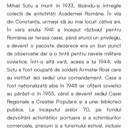
Mihail Suţu a murit în 1933, lăsându-şi întregile
colecţii de antichităţi Academiei Române. În vila
din Constanţa, urmaşii săi au mai locuit câţiva ani.
În vara anului 1941 a început războiul pentru
România iar terasa casei, până atunci un privilegiu,
a devenit o pacoste deoarece era un bun punct
de observaţie dar şi o ţintă pentru navele militare
sovietice. Într-o altă vară, aceea a lui 1944, vila
Suţu a fost ocupată de soldaţii Armatei Roşii care
au instituit aici sediul unui comandament. Casa a
fost naţionalizată abia în 1948 iar ofiţerii sovietici
au părăsit-o în 1955, când a devenit sediul Casei
Regionale a Creaţiei Populare şi a unei biblioteci
publice. La începutul anilor `70, pe fondul
dezvoltării activităţilor portuare şi a schimburilor
comerciale, precum şi a turismului estival, inclusiv