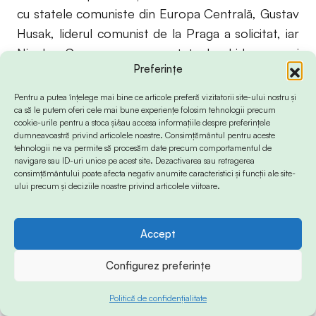
cu statele comuniste din Europa Centrală, Gustav
Husak, liderul comunist de la Praga a solicitat, iar
Nicolae Ceauşescu a acceptat, deschiderea unei
Preferințe
misiuni consulare a Republicii Socialiste
Cehoslovace la Constanţa, pe malul Mării Negre.
Pentru a putea înțelege mai bine ce articole preferă vizitatorii site-ului nostru și
Diplomaţii au fost repartizaţi în vila Suţu şi aici au
ca să le putem oferi cele mai bune experiențe folosim tehnologii precum
cookie-urile pentru a stoca și/sau accesa informațiile despre preferințele
rămas până în 1990 când zilele federaţiei
dumneavoastră privind articolele noastre. Consimțământul pentru aceste
tehnologii ne va permite să procesăm date precum comportamentul de
cehoslovace erau deja numărate (Cehia şi Slovacia
navigare sau ID-uri unice pe acest site. Dezactivarea sau retragerea
s-au separat oficial la 1 ianuarie 1993) iar
consimțământului poate afecta negativ anumite caracteristici și funcții ale site-
ului precum și deciziile noastre privind articolele viitoare.
schimburile comerciale trimise ale firmelor de la
Praga prin portul Constanţa au devenit simbo-
lice. La fel, numărul turiştilor cehoslovaci a scăzut
Accept
abrupt, până la zero.
Configurez preferințe
Din anul 1993, Consiliul Local al Municipiului
Politică de confidențialitate
Constanța a pus la dispoziție imobilul Ministerului