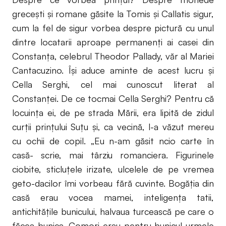
greceşti şi romane găsite la Tomis şi Callatis sigur,
cum la fel de sigur vorbea despre pictură cu unul
dintre locatarii aproape permanenţi ai casei din
Constanţa, celebrul Theodor Pallady, văr al Mariei
Cantacuzino. Îşi aduce aminte de acest lucru şi
Cella Serghi, cel mai cunoscut literat al
Constanţei. De ce tocmai Cella Serghi? Pentru că
locuinţa ei, de pe strada Mării, era lipită de zidul
curţii prinţului Suţu şi, ca vecină, l-a văzut mereu
cu ochii de copil. „Eu n-am găsit ncio carte în
casă- scrie, mai târziu romanciera. Figurinele
ciobite, sticluţele irizate, ulcelele de pe vremea
geto-dacilor îmi vorbeau fără cuvinte. Bogăţia din
casă erau vocea mamei, inteligenţa tatii,
antichităţile bunicului, halvaua turcească pe care o
făcea bunica. Comori erau pentru bunicul urmele