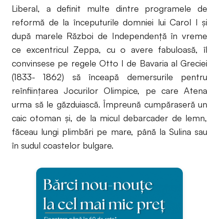
Liberal, a definit multe dintre programele de
reformă de la începuturile domniei lui Carol I şi
după marele Război de Independenţă în vreme
ce excentricul Zeppa, cu o avere fabuloasă, îl
convinsese pe regele Otto I de Bavaria al Greciei
(1833- 1862) să înceapă demersurile pentru
reînfiinţarea Jocurilor Olimpice, pe care Atena
urma să le găzduiască. Împreună cumpăraseră un
caic otoman şi, de la micul debarcader de lemn,
făceau lungi plimbări pe mare, până la Sulina sau
în sudul coastelor bulgare.