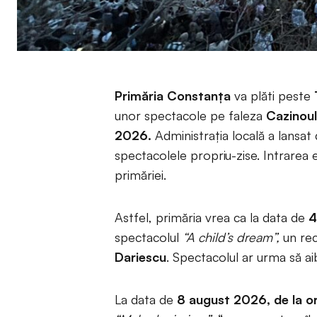
Primăria Constanța
va plăti peste
unor spectacole pe faleza
Cazinou
2026.
Administrația locală a lansat
spectacolele propriu-zise. Intrarea e
primăriei.
Astfel, primăria vrea ca la data de
4
spectacolul
“A child’s dream”,
un rec
Dariescu
. Spectacolul ar urma să ai
La data de
8 august 2026, de la o