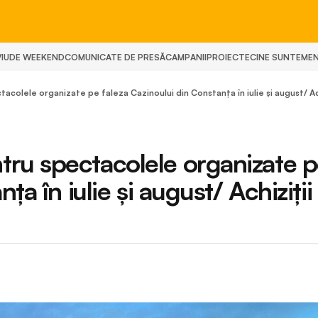
IU
DE WEEKEND
COMUNICATE DE PRESĂ
CAMPANII
PROIECTE
CINE SUNTEM
E
olele organizate pe faleza Cazinoului din Constanța în iulie și august/ Ach
ru spectacolele organizate 
ța în iulie și august/ Achiziții