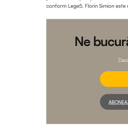
conform Lege5. Florin Simion este un
Ne bucură
Dacă
ABONEA