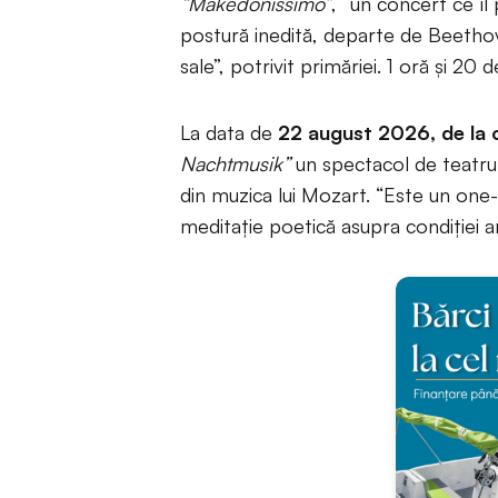
“Makedonissimo”
, “un concert ce îl
postură inedită, departe de Beethov
sale”, potrivit primăriei. 1 oră și 2
La data de
22 august 2026, de la 
Nachtmusik”
un spectacol de teatru
din muzica lui Mozart. “Este un one
meditație poetică asupra condiției arti