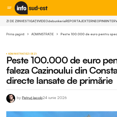
ZI DE ZI
INVESTIGAȚII
VIDEO
debunkeria
REPORTAJ
EXTERNE
OPINII
INTERV
Prima pagină
ADMINISTRAȚIE
Peste 100.000 de euro pentru spectac
ADMINISTRAȚIE
ZI DE ZI
Peste 100.000 de euro pent
faleza Cazinoului din Constan
directe lansate de primărie
by
Petruț Iacob
24 iunie 2026