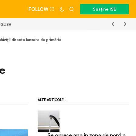
FOLLOW
Susține ISE
NGLISH
iziții directe lansate de primărie
pe
ALTE ARTICOLE...
Se opreșe apa în zona de nord a