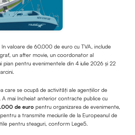
, în valoare de 60.000 de euro cu TVA, include
raf, un after movie, un coordonator al
ui pian pentru evenimentele din 4 iulie 2026 şi 22
arcini.
 care se ocupă de activități ale agențiilor de
ei. A mai încheiat anterior contracte publice cu
.000 de euro
pentru organizarea de evenimente,
D pentru a transmite meciurile de la Europeanul de
extile pentru steaguri, conform Lege5.