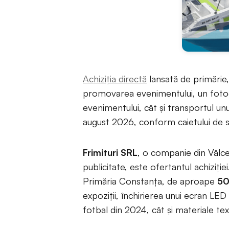
Achiziția directă
lansată de primărie
promovarea evenimentului, un fotog
evenimentului, cât și transportul un
august 2026, conform caietului de s
Frimituri SRL
, o companie din Vâlcea
publicitate, este ofertantul achiziți
Primăria Constanța, de aproape
50
expoziții, închirierea unui ecran LE
fotbal din 2024, cât și materiale t