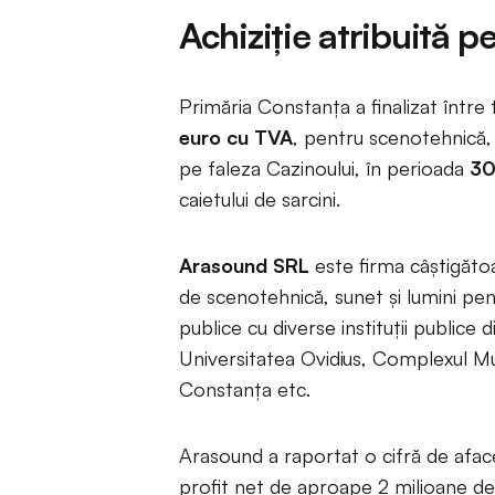
Achiziție atribuită p
Primăria Constanța a finalizat între
euro cu TVA
, pentru scenotehnică,
pe faleza Cazinoului, în perioada
30
caietului de sarcini.
Arasound SRL
este firma câștigăto
de scenotehnică, sunet și lumini pe
publice cu diverse instituții publice
Universitatea Ovidius, Complexul M
Constanța etc.
Arasound a raportat o cifră de afac
profit net de aproape 2 milioane de le