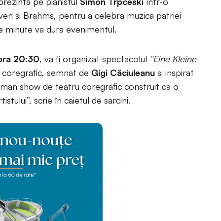
 prezintă pe pianistul
Simon Trpčeski
într-o
en şi Brahms, pentru a celebra muzica patriei
0 de minute va dura evenimentul.
ora 20:30
, va fi organizat spectacolul
“Eine Kleine
 coregrafic, semnat de
Gigi Căciuleanu
şi inspirat
-man show de teatru coregrafic construit ca o
stului”, scrie în caietul de sarcini.