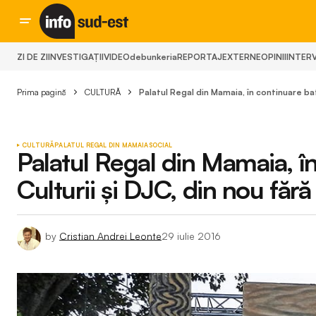
ZI DE ZI
INVESTIGAȚII
VIDEO
debunkeria
REPORTAJ
EXTERNE
OPINII
INTERV
Prima pagină
CULTURĂ
Palatul Regal din Mamaia, în continuare batj
CULTURĂ
PALATUL REGAL DIN MAMAIA
SOCIAL
Palatul Regal din Mamaia, în
Culturii și DJC, din nou fără
by
Cristian Andrei Leonte
29 iulie 2016