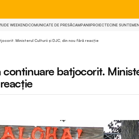
IU
DE WEEKEND
COMUNICATE DE PRESĂ
CAMPANII
PROIECTE
CINE SUNTEM
E
ocorit. Ministerul Culturii și DJC, din nou fără reacție
 continuare batjocorit. Minist
 reacție