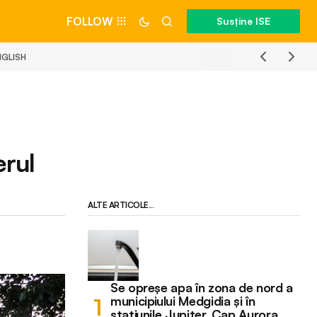
FOLLOW
Susține ISE
NGLISH
erul
ALTE ARTICOLE...
Se opreșe apa în zona de nord a
municipiului Medgidia și în
stațiunile Jupiter, Cap Aurora,