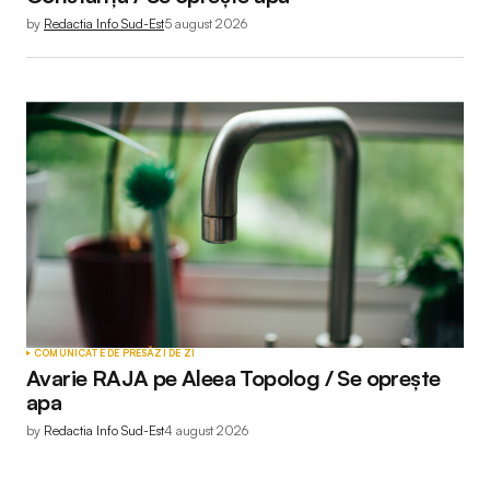
by
Redactia Info Sud-Est
5 august 2026
COMUNICATE DE PRESĂ
ZI DE ZI
Avarie RAJA pe Aleea Topolog / Se oprește
apa
by
Redactia Info Sud-Est
4 august 2026