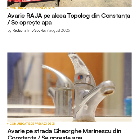
COMUNICATE DE PRESĂ
ZI DE ZI
Avarie RAJA pe aleea Topolog din Constanța
/ Se oprește apa
by
Redactia Info Sud-Est
7 august 2026
COMUNICATE DE PRESĂ
ZI DE ZI
Avarie pe strada Gheorghe Marinescu din
Constanța / Se oprește apa