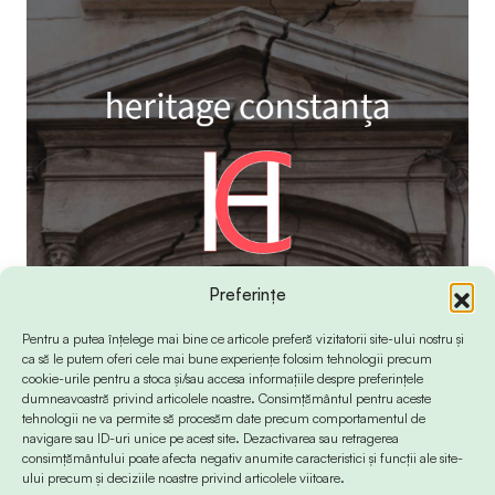
Preferințe
Pentru a putea înțelege mai bine ce articole preferă vizitatorii site-ului nostru și
ca să le putem oferi cele mai bune experiențe folosim tehnologii precum
cookie-urile pentru a stoca și/sau accesa informațiile despre preferințele
dumneavoastră privind articolele noastre. Consimțământul pentru aceste
tehnologii ne va permite să procesăm date precum comportamentul de
navigare sau ID-uri unice pe acest site. Dezactivarea sau retragerea
consimțământului poate afecta negativ anumite caracteristici și funcții ale site-
ului precum și deciziile noastre privind articolele viitoare.