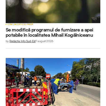
COMUNICATE DE PRESĂ
Se modifică programul de furnizare a apei
potabile în localitatea Mihail Kogălniceanu
by
Redactia Info Sud-Est
7 august 2026