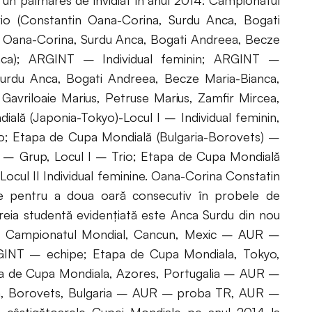
 un palmares de invidiat în anul 2014: Campionatul
o (Constantin Oana-Corina, Surdu Anca, Bogati
 Oana-Corina, Surdu Anca, Bogati Andreea, Becze
anca); ARGINT – Individual feminin; ARGINT –
Surdu Anca, Bogati Andreea, Becze Maria-Bianca,
Gavriloaie Marius, Petruse Marius, Zamfir Mircea,
ală (Japonia-Tokyo)-Locul I – Individual feminin,
io; Etapa de Cupa Mondială (Bulgaria-Borovets) –
l I – Grup, Locul I – Trio; Etapa de Cupa Mondială
 Locul II Individual feminine. Oana-Corina Constatin
e pentru a doua oară consecutiv în probele de
 treia studentă evidenţiată este Anca Surdu din nou
14: Campionatul Mondial, Cancun, Mexic – AUR –
NT – echipe; Etapa de Cupa Mondiala, Tokyo,
 de Cupa Mondiala, Azores, Portugalia – AUR –
a, Borovets, Bulgaria – AUR – proba TR, AUR –