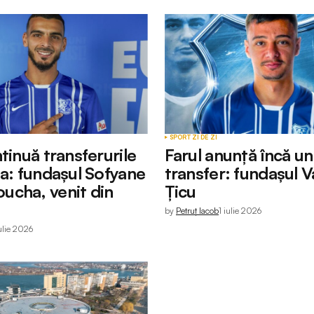
SPORT
ZI DE ZI
tinuă transferurile
Farul anunță încă un
ța: fundașul Sofyane
transfer: fundașul V
cha, venit din
Țicu
by
Petruț Iacob
1 iulie 2026
ulie 2026