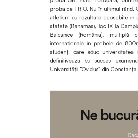
proba GR. Este. Totodată, printr
proba de TRIO. Nu în ultimul rând,
atletism cu rezultate deosebite în
ştafete (Bahamas), loc IX la Campi
Balcanice (România), multiplă c
internaţionale în probele de 800
studenţi care aduc universitatea 
definitiveaza cu succes examenul
Universității ”Ovidius” din Constanța.
Ne bucură
Dacă