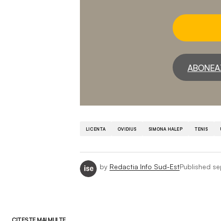
ABONEA
LICENTA
OVIDIUS
SIMONA HALEP
TENIS
by
Redactia Info Sud-Est
Published
se
CITEȘTE MAI MULTE