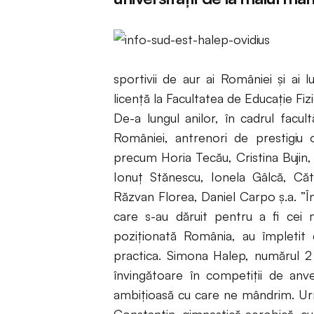
sportivii de aur ai României și ai 
licență la Facultatea de Educație Fizi
De-a lungul anilor, în cadrul facultă
României, antrenori de prestigiu o
precum Horia Tecău, Cristina Bujin,
Ionuț Stănescu, Ionela Gâlcă, Că
Răzvan Florea, Daniel Carpo ș.a. ”În
care s-au dăruit pentru a fi cei 
poziţionată România, au împletit 
practica. Simona Halep, numărul 2
învingătoare în competiţii de anv
ambiţioasă cu care ne mândrim. Urm