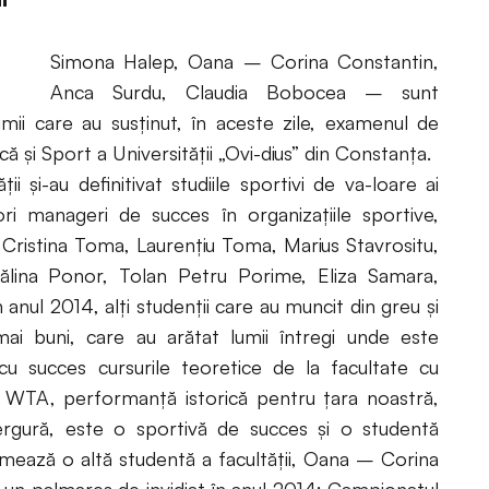
Simona Halep, Oana – Corina Constantin,
Anca Surdu, Claudia Bobocea – sunt
lumii care au susținut, în aceste zile, examenul de
că și Sport a Universității „Ovi-dius” din Constanța.
ţii şi-au definitivat studiile sportivi de va-loare ai
ri manageri de succes în organizaţiile sportive,
 Cristina Toma, Laurențiu Toma, Marius Stavrositu,
tălina Ponor, Tolan Petru Porime, Eliza Samara,
 anul 2014, alți studenţii care au muncit din greu şi
mai buni, care au arătat lumii întregi unde este
cu succes cursurile teoretice de la facultate cu
 WTA, performanţă istorică pentru ţara noastră,
ergură, este o sportivă de succes şi o studentă
ează o altă studentă a facultăţii, Oana – Corina