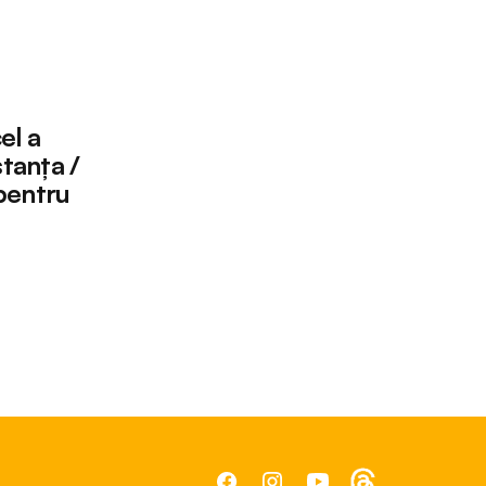
el a
stanța /
pentru