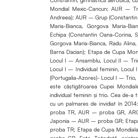
Constantin, gimnastică aerobică, cu
Mondial Mexic-Cancun; AUR – Tri
Andreea); AUR – Grup (Constantin
Maria-Bianca, Gorgova Maria-Bi
Echipa (Constantin Oana-Corina, 
Gorgova Maria-Bianca, Radu Alina, 
Barna Dacian); Etapa de Cupa Mondi
Locul I – Ansamblu, Locul II – Tr
Locul I – Individual feminin, Locu
(Portugalia-Azores)- Locul I – Trio,
este câştigătoarea Cupei Mondial
individual feminin și trio. Cea de-a
cu un palmares de invidiat în 20
proba TR, AUR – proba GR, ARGI
Japonia – AUR – proba GR; Etapa
proba TR; Etapa de Cupa Mondial