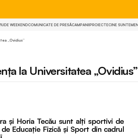
IU
DE WEEKEND
COMUNICATE DE PRESĂ
CAMPANII
PROIECTE
CINE SUNTEM
E
atea „Ovidius”
nța la Universitatea „Ovidius”
a și Horia Tecău sunt alți sportivi de
i de Educație Fizică și Sport din cadrul
i