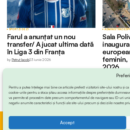
SPORT
ZI DE ZI
ADMINISTRAȚIE
SP
Farul a anunțat un nou
Sala Poli
transfer/ A jucat ultima dată
inaugura
în Liga 3 din Franța
europea
feminin, l
by
Petruț Iacob
23 iunie 2026
2026
by
Petruț Iacob
23 
Prefer
Pentru a putea înțelege mai bine ce articole preferă vizitatorii site-ului nostru și
cookie-urile pentru a stoca și/sau accesa informațiile despre preferințele dumneav
va permite să procesăm date precum comportamentul de navigare sau ID-uri unice
negativ anumite caracteristici și funcții ale site-ului precum și deciziile noastre priv
Accept
© 2024 Info-Sud-Est. All Rights Reserved.