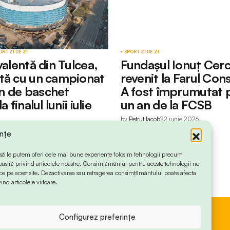
ORT
ZI DE ZI
SPORT
ZI DE ZI
valentă din Tulcea,
Fundașul Ionuț Cerc
tă cu un campionat
revenit la Farul Con
n de baschet
A fost împrumutat 
a finalul lunii iulie
un an de la FCSB
by
Petruț Iacob
22 iunie 2026
iunie 2026
ințe
 ca să le putem oferi cele mai bune experiențe folosim tehnologii precum
oastră privind articolele noastre. Consimțământul pentru aceste tehnologii ne
 pe acest site. Dezactivarea sau retragerea consimțământului poate afecta
ind articolele viitoare.
Configurez preferințe