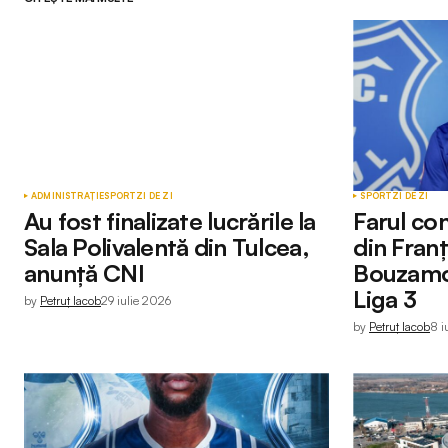
ADMINISTRAȚIE
SPORT
ZI DE ZI
SPORT
ZI DE ZI
Au fost finalizate lucrările la
Farul con
Sala Polivalentă din Tulcea,
din Fran
anunță CNI
Bouzamou
Liga 3
by
Petruț Iacob
29 iulie 2026
by
Petruț Iacob
8 i