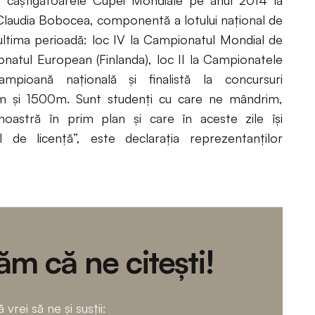
e câştigătoarele Cupei Mondiale pe anul 2014 la
 Claudia Bobocea, componentă a lotului naţional de
 ultima perioadă: loc IV la Campionatul Mondial de
onatul European (Finlanda), loc II la Campionatele
ampioană naţională şi finalistă la concursuri
m şi 1500m. Sunt studenţi cu care ne mândrim,
noastră în prim plan și care în aceste zile își
 de licență”, este declarația reprezentanților
m că ne citești!
 vrei să ne și susții: