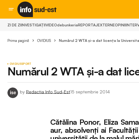
ZI DE ZI
INVESTIGAȚII
VIDEO
debunkeria
REPORTAJ
EXTERNE
OPINII
INTERV
Prima pagină
OVIDIUS
Numărul 2 WTA și-a dat licența la Universit
OVIDIUS
SPORT
Numărul 2 WTA și-a dat lice
by
Redactia Info Sud-Est
15 septembrie 2014
Cătălina Ponor, Eliza Samar
aur, absolvenți ai Facultăți
universității de la malul mări