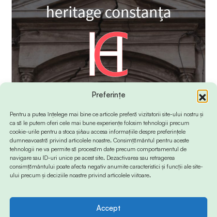
Preferințe
Pentru a putea înțelege mai bine ce articole preferă vizitatorii site-ului nostru și
ca să le putem oferi cele mai bune experiențe folosim tehnologii precum
cookie-urile pentru a stoca și/sau accesa informațiile despre preferințele
dumneavoastră privind articolele noastre. Consimțământul pentru aceste
tehnologii ne va permite să procesăm date precum comportamentul de
navigare sau ID-uri unice pe acest site. Dezactivarea sau retragerea
consimțământului poate afecta negativ anumite caracteristici și funcții ale site-
ului precum și deciziile noastre privind articolele viitoare.
Accept