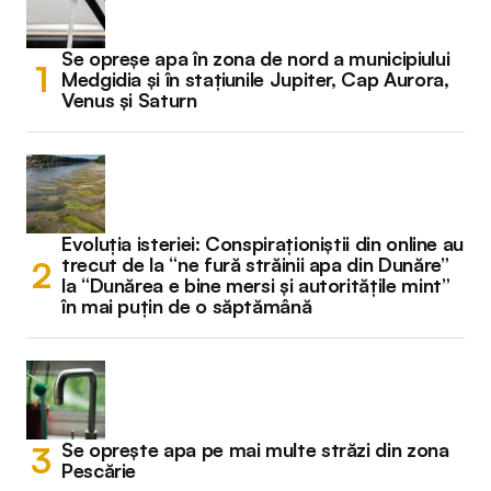
Se opreșe apa în zona de nord a municipiului
Medgidia și în stațiunile Jupiter, Cap Aurora,
Venus și Saturn
Evoluția isteriei: Conspiraționiștii din online au
trecut de la “ne fură străinii apa din Dunăre”
la “Dunărea e bine mersi și autoritățile mint”
în mai puțin de o săptămână
Se oprește apa pe mai multe străzi din zona
Pescărie