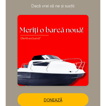
Dacă vrei să ne și susții:
DONEAZĂ