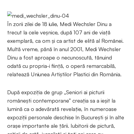
În zorii zilei de 18 iulie, Medi Wechsler Dinu a
trecut la cele veşnice, după 107 ani de viaţă
exemplară, ca om şi ca artist de elită al Românei.
Multă vreme, pănă în anul 2001, Medi Wechsler
Dinu a fost aproape o necunoscută, tănuind
odată cu propria-i fiinţă, o operă remarcabilă,
relatează Uniunea Artiştilor Plastici din România.
După expoziţia de grup „Seniori ai picturii
româneşti contemporane” creaţia sa a ieşit la
lumină ca o adevărată revelaţie, în numeroase
expoziţii personale deschise în Bucureşti şi în alte
oraşe importante ale ţării. Iubitorii de pictură,