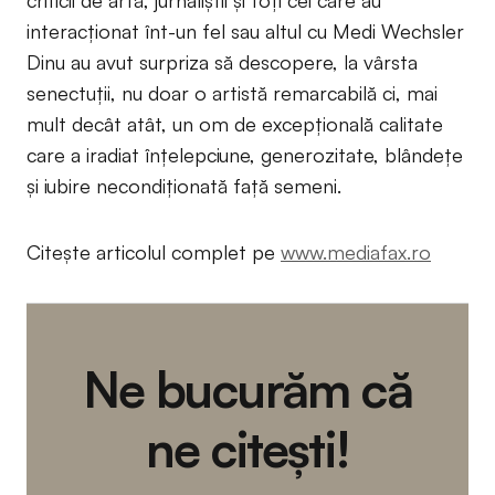
criticii de artă, jurnaliştii şi toţi cei care au
interacţionat înt-un fel sau altul cu Medi Wechsler
Dinu au avut surpriza să descopere, la vârsta
senectuţii, nu doar o artistă remarcabilă ci, mai
mult decât atât, un om de excepţională calitate
care a iradiat înţelepciune, generozitate, blândeţe
şi iubire necondiţionată faţă semeni.
Citește articolul complet pe
www.mediafax.ro
Ne bucurăm că
ne citești!