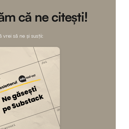
m că ne citești!
 vrei să ne și susții: