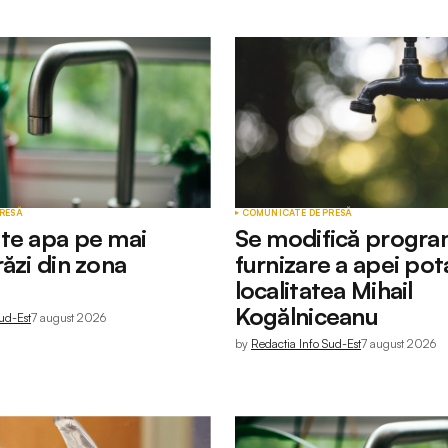
RESĂ
COMUNICATE DE PRESĂ
te apa pe mai
Se modifică progra
ăzi din zona
furnizare a apei pota
localitatea Mihail
Kogălniceanu
ud-Est
7 august 2026
by
Redactia Info Sud-Est
7 august 2026