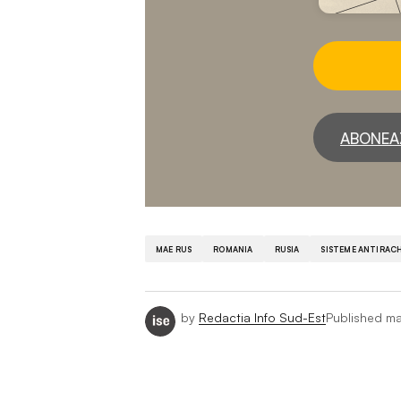
ABONEA
MAE RUS
ROMANIA
RUSIA
SISTEME ANTIRAC
by
Redactia Info Sud-Est
Published
ma