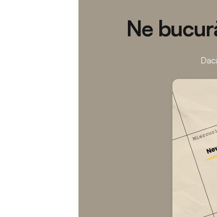
Ne bucură
Dacă