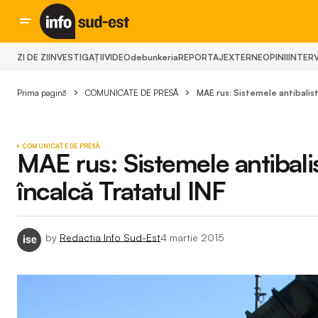
ZI DE ZI
INVESTIGAȚII
VIDEO
debunkeria
REPORTAJ
EXTERNE
OPINII
INTERV
Prima pagină
COMUNICATE DE PRESĂ
MAE rus: Sistemele antibalist
COMUNICATE DE PRESĂ
MAE rus: Sistemele antibalis
încalcă Tratatul INF
by
Redactia Info Sud-Est
4 martie 2015