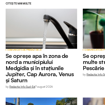
CITEȘTE MAI MULTE
COMUNICATE DE PRESĂ
ZI DE ZI
COMUNICATE DE P
Se opreșe apa în zona de
Se opreș
nord a municipiului
multe str
Medgidia și în stațiunile
Pescărie
Jupiter, Cap Aurora, Venus
by
Redactia Info S
și Saturn
by
Redactia Info Sud-Est
7 august 2026