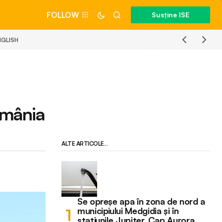
FOLLOW
Susține ISE
NGLISH
România
ALTE ARTICOLE...
Se opreșe apa în zona de nord a
municipiului Medgidia și în
stațiunile Jupiter, Cap Aurora,