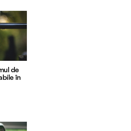
mul de
bile în