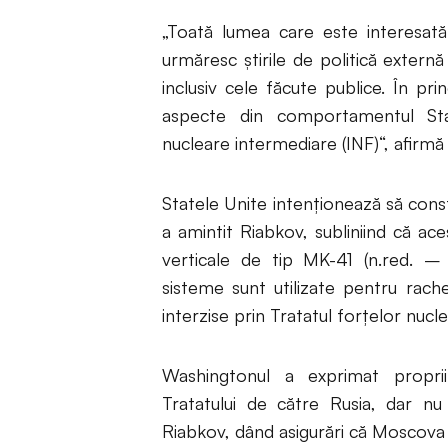
„Toată lumea care este interesată
urmăresc ştirile de politică extern
inclusiv cele făcute publice. În pr
aspecte din comportamentul State
nucleare intermediare (INF)“, afirmă R
Statele Unite intenţionează să cons
a amintit Riabkov, subliniind că ace
verticale de tip MK-41 (n.red. – 
sisteme sunt utilizate pentru rac
interzise prin Tratatul forţelor nucle
Washingtonul a exprimat propriil
Tratatului de către Rusia, dar nu
Riabkov, dând asigurări că Moscova es