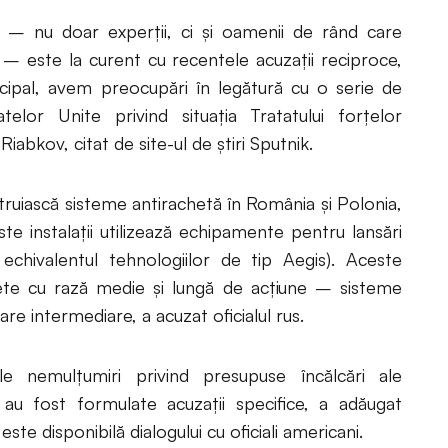
 – nu doar experţii, ci şi oamenii de rând care
ă – este la curent cu recentele acuzaţii reciproce,
incipal, avem preocupări în legătură cu o serie de
lor Unite privind situaţia Tratatului forţelor
iabkov, citat de site-ul de ştiri Sputnik.
truiască sisteme antirachetă în România şi Polonia,
ste instalaţii utilizează echipamente pentru lansări
echivalentul tehnologiilor de tip Aegis). Aceste
hete cu rază medie şi lungă de acţiune – sisteme
are intermediare, a acuzat oficialul rus.
e nemulţumiri privind presupuse încălcări ale
 au fost formulate acuzaţii specifice, a adăugat
te disponibilă dialogului cu oficiali americani.