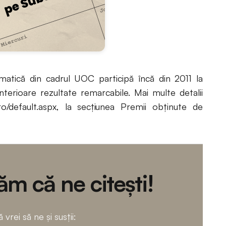
matică din cadrul UOC participă încă din 2011 la
nterioare rezultate remarcabile. Mai multe detalii
us.ro/default.aspx, la secţiunea Premii obţinute de
m că ne citești!
 vrei să ne și susții: