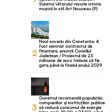
Sunetul viitorului rescrie istoria
muzicii în stil Art Nouveau (P)
Noul acvariu din Constanța: A
fost semnat contractul de
finanțare, anunță Consiliul
Județean / Proiectul de 23
milioane de euro trebuie să fie
gata până la finalul anului 2029
Guvernul recomandă populației,
companiilor și instituțiilor publice
să reducă consumul de energie
între orele 19:00 și 23:00, până