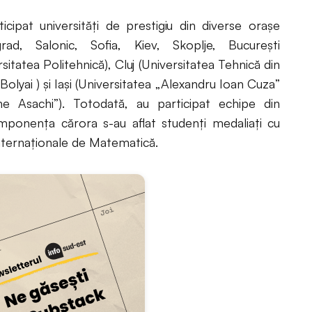
cipat universităţi de prestigiu din diverse oraşe
d, Salonic, Sofia, Kiev, Skoplje, Bucureşti
rsitatea Politehnică), Cluj (Universitatea Tehnică din
olyai ) şi Iaşi (Universitatea „Alexandru Ioan Cuza”
he Asachi”). Totodată, au participat echipe din
mponenţa cărora s-au aflat studenţi medaliaţi cu
 Internaţionale de Matematică.