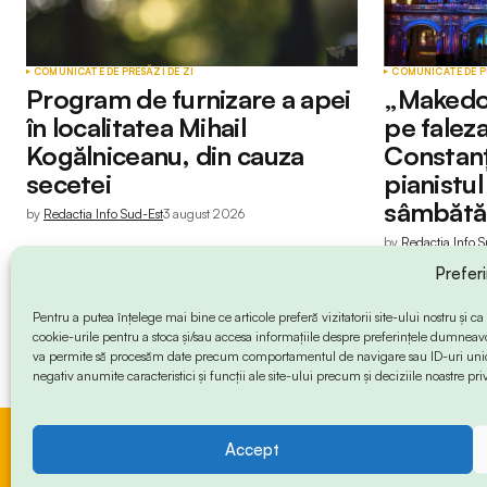
COMUNICATE DE PRESĂ
ZI DE ZI
COMUNICATE DE P
Program de furnizare a apei
„Makedo
în localitatea Mihail
pe faleza
Kogălniceanu, din cauza
Constanț
secetei
pianistu
sâmbătă
by
Redactia Info Sud-Est
3 august 2026
by
Redactia Info S
Prefer
Pentru a putea înțelege mai bine ce articole preferă vizitatorii site-ului nostru și
cookie-urile pentru a stoca și/sau accesa informațiile despre preferințele dumneav
va permite să procesăm date precum comportamentul de navigare sau ID-uri unice
negativ anumite caracteristici și funcții ale site-ului precum și deciziile noastre priv
Accept
© 2024 Info-Sud-Est. All Rights Reserved.