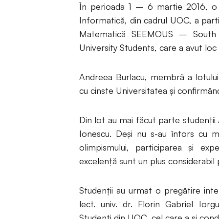
În perioada 1 – 6 martie 2016, o e
Informatică, din cadrul UOC, a parti
Matematică SEEMOUS – South E
University Students, care a avut loc 
Andreea Burlacu, membră a lotulu
cu cinste Universitatea şi confirmând
Din lot au mai făcut parte studenţii
Ionescu. Deşi nu s-au întors cu med
olimpismului, participarea şi ex
excelenţă sunt un plus considerabil 
Studenţii au urmat o pregătire int
lect. univ. dr. Florin Gabriel Ior
Studenţi din UOC, cel care a şi condu