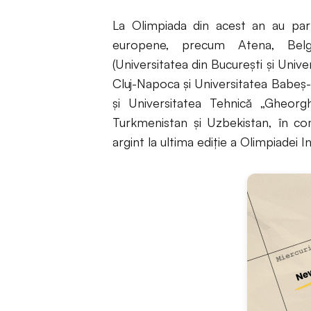
La Olimpiada din acest an au parti
europene, precum Atena, Belgra
(Universitatea din Bucureşti şi Unive
Cluj-Napoca şi Universitatea Babeş-B
şi Universitatea Tehnică „Gheorg
Turkmenistan şi Uzbekistan, în co
argint la ultima ediţie a Olimpiadei