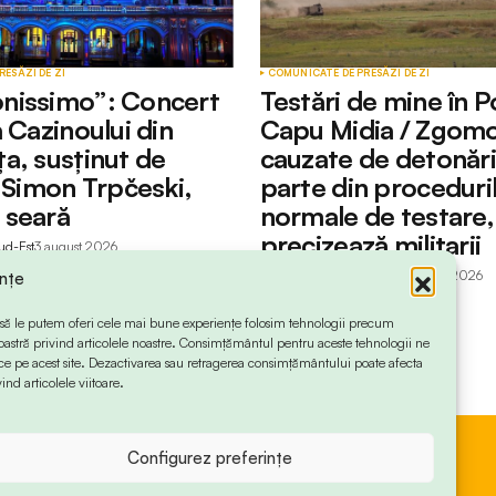
RESĂ
ZI DE ZI
COMUNICATE DE PRESĂ
ZI DE ZI
nissimo”: Concert
Testări de mine în P
 Cazinoului din
Capu Midia / Zgomo
a, susținut de
cauzate de detonări
l Simon Trpčeski,
parte din proceduri
 seară
normale de testare,
precizează militarii
ud-Est
3 august 2026
by
Redactia Info Sud-Est
3 august 2026
ințe
 ca să le putem oferi cele mai bune experiențe folosim tehnologii precum
oastră privind articolele noastre. Consimțământul pentru aceste tehnologii ne
 pe acest site. Dezactivarea sau retragerea consimțământului poate afecta
ind articolele viitoare.
Configurez preferințe