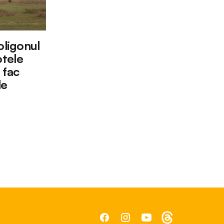
oligonul
tele
 fac
le