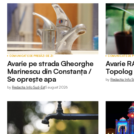
COMUNICATE DE PRESĂ
ZI DE ZI
COMUNICATE DE P
Avarie pe strada Gheorghe
Avarie R
Marinescu din Constanța /
Topolog 
Se oprește apa
by
Redactia Info S
by
Redactia Info Sud-Est
5 august 2026