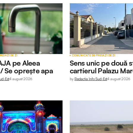
RESĂ
ZI DE ZI
COMUNICATE DE PRESĂ
ZI DE ZI
AJA pe Aleea
Sens unic pe două st
/ Se oprește apa
cartierul Palazu Ma
ud-Est
4 august 2026
by
Redactia Info Sud-Est
4 august 2026