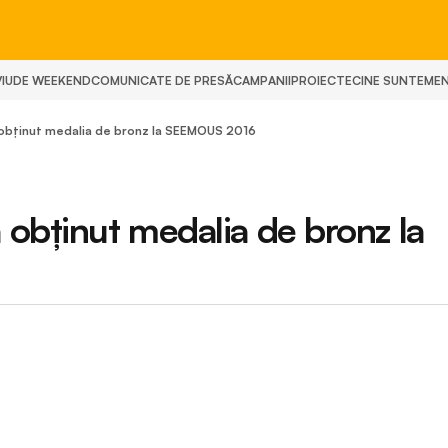
IU
DE WEEKEND
COMUNICATE DE PRESĂ
CAMPANII
PROIECTE
CINE SUNTEM
E
obţinut medalia de bronz la SEEMOUS 2016
obţinut medalia de bronz la