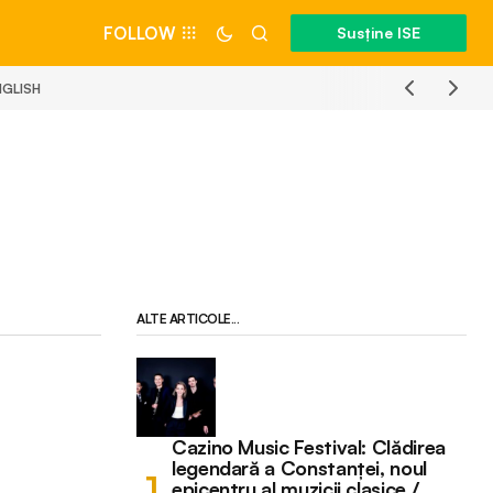
FOLLOW
Susține ISE
NGLISH
ALTE ARTICOLE...
Cazino Music Festival: Clădirea
legendară a Constanței, noul
epicentru al muzicii clasice /