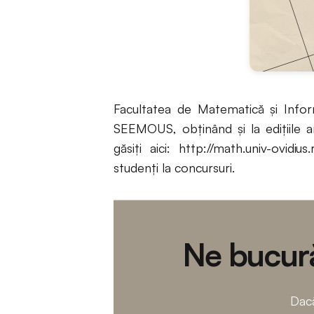
Facultatea de Matematică şi Infor
SEEMOUS, obţinând şi la ediţiile a
găsiţi aici: http://math.univ-ovidi
studenţi la concursuri.
Ne bucură
Dacă