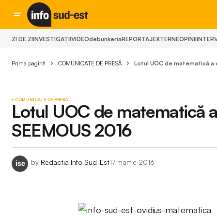
ZI DE ZI
INVESTIGAȚII
VIDEO
debunkeria
REPORTAJ
EXTERNE
OPINII
INTERV
Prima pagină
COMUNICATE DE PRESĂ
Lotul UOC de matematică a 
COMUNICATE DE PRESĂ
Lotul UOC de matematică a 
SEEMOUS 2016
by
Redactia Info Sud-Est
17 martie 2016