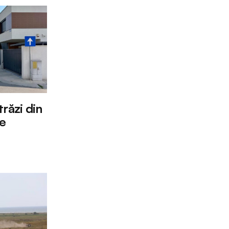
răzi din
re