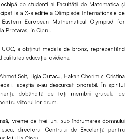
chipă de studenţi ai Facultăţii de Matematică şi
cipat la a X-a ediţie a Olimpiadei Internaţionale de
astern European Mathematical Olympiad for
la Protaras, în Cipru.
i UOC, a obţinut medalia de bronz, reprezentând
 calitatea educaţiei ovidiene.
 Ahmet Seit, Ligia Ciutacu, Hakan Cherim şi Cristina
alii, aceştia s-au descurcat onorabil. În spiritul
perienţa dobândită de toţi membrii grupului de
pentru viitorul lor drum.
ensă, vreme de trei luni, sub îndrumarea domnului
gulescu, directorul Centrului de Excelenţă pentru
s lotul la Cipru.