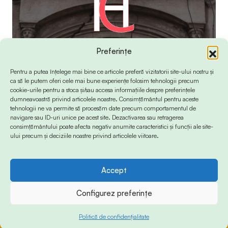
Preferințe
Pentru a putea înțelege mai bine ce articole preferă vizitatorii site-ului nostru și
ca să le putem oferi cele mai bune experiențe folosim tehnologii precum
cookie-urile pentru a stoca și/sau accesa informațiile despre preferințele
dumneavoastră privind articolele noastre. Consimțământul pentru aceste
tehnologii ne va permite să procesăm date precum comportamentul de
navigare sau ID-uri unice pe acest site. Dezactivarea sau retragerea
consimțământului poate afecta negativ anumite caracteristici și funcții ale site-
ului precum și deciziile noastre privind articolele viitoare.
Accept
© 2024 Info-Sud-Est. All Rights Reserved.
Configurez preferințe
Politică de confidențialitate