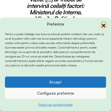
intervină ceilalți factori:
Ministerul de Interne,
Vămile, Poliția de
Frontieră
Preferințe
Pentru a putea înțelege mai bine ce articole preferă vizitatorii site-ului nostru și
ca să le putem oferi cele mai bune experiențe folosim tehnologii precum
ISE: Muzeul Portului a fost deschis acum mai
cookie-urile pentru a stoca și/sau accesa informațiile despre preferințele
dumneavoastră privind articolele noastre. Consimțământul pentru aceste
bine de două decenii, în 1996, şi este, în
tehnologii ne va permite să procesăm date precum comportamentul de
navigare sau ID-uri unice pe acest site. Dezactivarea sau retragerea
memoria oraşului, o reşedinţă regală. Ce
consimțământului poate afecta negativ anumite caracteristici și funcții ale site-
membri ai Familiei Regale i-au trecut pragul de
ului precum și deciziile noastre privind articolele viitoare.
la deschidere şi cu ce impresii au plecat?
Accept
Configurez preferințe
G.V.:
Maiestatea Sa Regele
Politică de confidențialitate
Mihai, însoțit de Regina Ana,