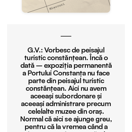
G.V.:
Vorbesc de peisajul
turistic constănțean. Încă o
dată – expoziția permanentă
a Portului Constanța nu face
parte din peisajul turistic
constănțean. Aici nu avem
aceeași subordonare și
aceeași administrare precum
celelalte muzee din oraș.
Normal că aici se ajunge greu,
pentru că la vremea când a