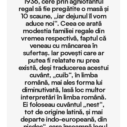
1936, cere prin aghiotantul
regal să fie pregătite o masă și
10 scaune, „iar dejunul îl vom
aduce noi“. Ceea ce arată
modestia familiei regale din
vremea respectivă, faptul că
veneau cu mâncarea în
sufertaș. Iar povești care ar
putea fi relatate nu prea
există, deși traducerea acestui
cuvânt, „cuib“, în limba
română, mai ales forma lui
diminutivată, lasă loc multor
interpretări în limba română.
Ei foloseau cuvântul „nest“,
tot de origine latină, și mai
departe indo-europeană, din
„nisdos“, care înseamnă locul