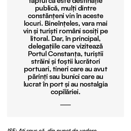
faptul că este destinație
publică, mulți dintre
constănțeni vin în aceste
locuri. Bineînțeles, vara mai
vin și turiști români sosiți pe
litoral. Dar, în principal,
delegațiile care vizitează
Portul Constanța, turiștii
străini și foștii lucrători
portuari, tineri care au avut
părinți sau bunici care au
lucrat în port și au nostalgia
copilăriei.
ISE: Ați spus că, din punct de vedere