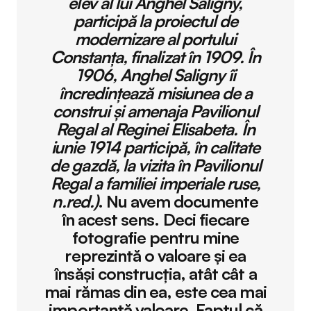
elev al lui Anghel Saligny,
participă la proiectul de
modernizare al portului
Constanţa, finalizat în 1909. În
1906, Anghel Saligny îi
încredinţează misiunea de a
construi şi amenaja Pavilionul
Regal al Reginei Elisabeta. În
iunie 1914 participă, în calitate
de gazdă, la vizita în Pavilionul
Regal a familiei imperiale ruse,
n.red.)
. Nu avem documente
în acest sens. Deci fiecare
fotografie pentru mine
reprezintă o valoare și ea
însăși construcția, atât cât a
mai rămas din ea, este cea mai
importantă valoare. Faptul că