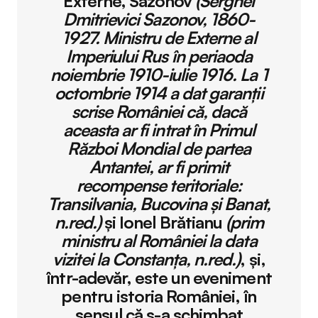
Externe, Sazonov
(Serghei
Dmitrievici Sazonov, 1860-
1927. Ministru de Externe al
Imperiului Rus în periaoda
noiembrie 1910-iulie 1916. La 1
octombrie 1914 a dat garanţii
scrise României că, dacă
aceasta ar fi intrat în Primul
Război Mondial de partea
Antantei, ar fi primit
recompense teritoriale:
Transilvania, Bucovina şi Banat,
n.red.)
și Ionel Brătianu
(prim
ministru al României la data
vizitei la Constanţa, n.red.)
, și,
într-adevăr, este un eveniment
pentru istoria României, în
sensul că s-a schimbat