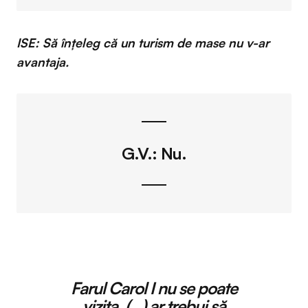
ISE: Să înțeleg că un turism de mase nu v-ar
avantaja.
G.V.
: Nu.
Farul Carol I nu se poate
vizita. (…) ar trebui să