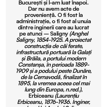
București și l-am luat înapoi.
Dar nu avem acte de
proveniență. O fi fost la
administrație, o fi fost al unuia
dintre inginerii care au lucrat
pe atunci – Saligny
(Anghel
Saligny, 1854-1925. A proiectat
construcţia de căi ferate,
infrastructură portuară la Galaţi
şi Brăila, a portului modern
Constanşa, în perioada 1889-
1909 şi a podului peste Dunăre,
de la Cernavodă, finalizat în
1895, la vremea aceea cel mai
lung din Europa, n.red.)
,
Erbiceanu
(Laurenţiu
Erbiceanu, 1876-1936. Inginer,