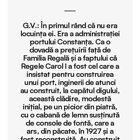
G.V.:
În primul rând că nu era
locuința ei. Era a administrației
portului Constanța. Ca o
dovadă a prețuirii față de
Familia Regală și a faptului că
Regele Carol I a fost cel care a
insistat pentru construirea
unui port, inginerii de atunci
au construit, la capătul digului,
această clădire, modestă
inițial, pe un picior din piatră,
cu o cabană de lemn susținută
de console de fontă, care a
ars, din păcate, în 1927 și a
fost reconstruită. Au construit