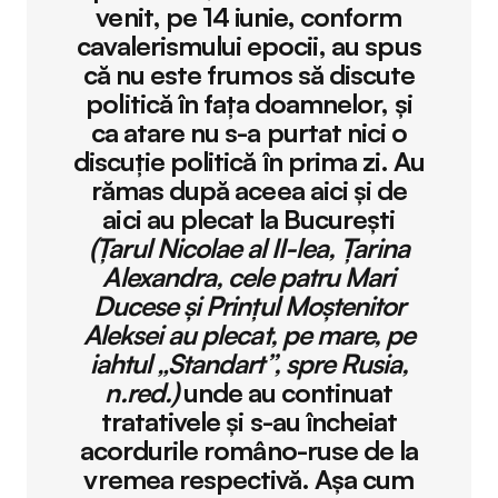
venit, pe 14 iunie, conform
cavalerismului epocii, au spus
că nu este frumos să discute
politică în fața doamnelor, și
ca atare nu s-a purtat nici o
discuție politică în prima zi. Au
rămas după aceea aici și de
aici au plecat la București
(Ţarul Nicolae al II-lea, Ţarina
Alexandra, cele patru Mari
Ducese şi Prinţul Moştenitor
Aleksei au plecat, pe mare, pe
iahtul „Standart”, spre Rusia,
n.red.)
unde au continuat
tratativele și s-au încheiat
acordurile româno-ruse de la
vremea respectivă. Așa cum