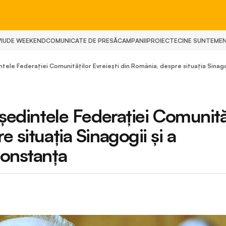
IU
DE WEEKEND
COMUNICATE DE PRESĂ
CAMPANII
PROIECTE
CINE SUNTEM
E
intele Federației Comunităților Evreiești din România, despre situația Sinago
eședintele Federației Comunită
 situația Sinagogii și a
Constanța