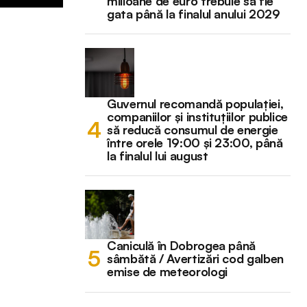
milioane de euro trebuie să fie
gata până la finalul anului 2029
Guvernul recomandă populației,
companiilor și instituțiilor publice
să reducă consumul de energie
între orele 19:00 și 23:00, până
la finalul lui august
Caniculă în Dobrogea până
sâmbătă / Avertizări cod galben
emise de meteorologi