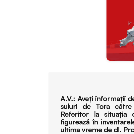
A.V.:
Aveţi informaţii 
suluri de Tora cătr
Referitor la situaţia
figurează în inventarel
ultima vreme de dl. Pr