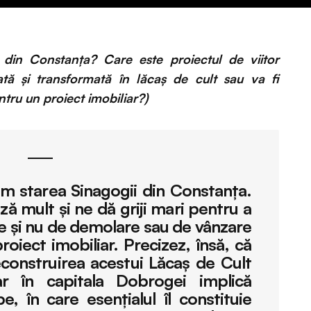
 din Constanța? Care este proiectul de viitor
ată și transformată în lăcaș de cult sau va fi
ntru un proiect imobiliar?)
 starea Sinagogii din Constanţa.
ză mult şi ne dă griji mari pentru a
are şi nu de demolare sau de vânzare
roiect imobiliar. Precizez, însă, că
reconstruirea acestui Lăcaş de Cult
r în capitala Dobrogei implică
, în care esenţialul îl constituie