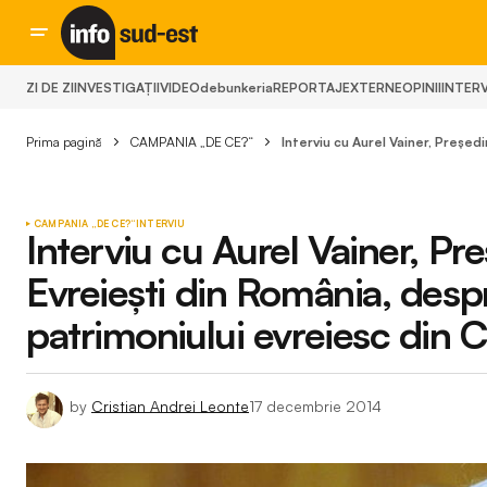
ZI DE ZI
INVESTIGAȚII
VIDEO
debunkeria
REPORTAJ
EXTERNE
OPINII
INTERV
Prima pagină
CAMPANIA „DE CE?“
Interviu cu Aurel Vainer, Președ
CAMPANIA „DE CE?“
INTERVIU
Interviu cu Aurel Vainer, Pr
Evreiești din România, despre
patrimoniului evreiesc din 
by
Cristian Andrei Leonte
17 decembrie 2014