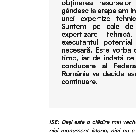
obţinerea resurselo
gândesc la etape am în
unei expertize tehni
Suntem pe cale de a
expertizare tehnică
executantul potenţia
necesară. Este vorba 
timp, iar de îndată ce
conducere al Federaţ
România va decide as
continuare.
ISE: Deși este o clădire mai vec
nici monument istoric, nici nu a 