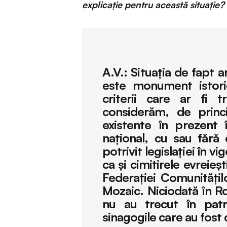
explicație pentru această situație?
A.V.:
Situaţia de fapt 
este monument istori
criterii care ar fi t
considerăm, de princi
existente în prezent 
naţional, cu sau fără 
potrivit legislaţiei în 
ca şi cimitirele evreieş
Federaţiei Comunităţil
Mozaic. Niciodată în Ro
nu au trecut în patri
sinagogile care au fos