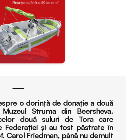
despre o dorinţă de donaţie a două
e Muzeul Struma din Beersheva.
 celor două suluri de Tora care
e Federaţiei şi au fost păstrate în
of. Carol Friedman, până nu demult