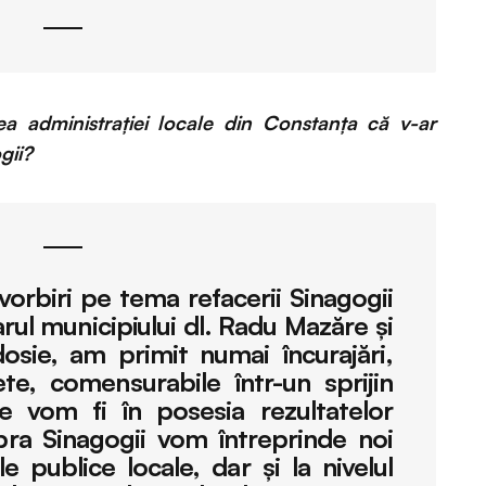
ea administrației locale din Constanța că v-ar
gii?
orbiri pe tema refacerii Sinagogii
ul municipiului dl. Radu Mazăre şi
osie, am primit numai încurajări,
te, comensurabile într-un sprijin
ce vom fi în posesia rezultatelor
pra Sinagogii vom întreprinde noi
le publice locale, dar şi la nivelul