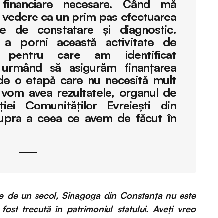
r financiare necesare. Când mă
 vedere ca un prim pas efectuarea
ce de constatare şi diagnostic.
 porni această activitate de
, pentru care am identificat
l urmând să asigurăm finanţarea
de o etapă care nu necesită mult
 vom avea rezultatele, organul de
iei Comunităţilor Evreieşti din
upra a ceea ce avem de făcut în
he de un secol, Sinagoga din Constanța nu este
fost trecută în patrimoniul statului. Aveți vreo