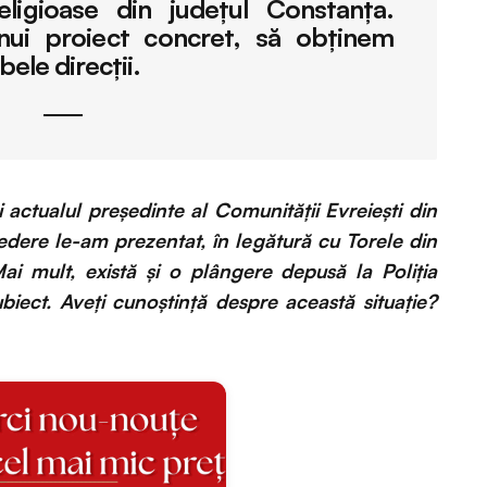
eligioase din judeţul Constanţa.
nui proiect concret, să obţinem
bele direcţii.
și actualul președinte al Comunității Evreiești din
dere le-am prezentat, în legătură cu Torele din
 mult, există și o plângere depusă la Poliția
biect. Aveți cunoștință despre această situație?