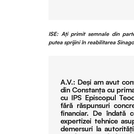
ISE: Ați primit semnale din part
putea sprijini în reabilitarea Sinago
A.V.:
Deşi am avut conv
din Constanţa cu primar
cu IPS Episcopul Teod
fără răspunsuri concre
financiar. De îndată 
expertizei tehnice asu
demersuri la autorităţi