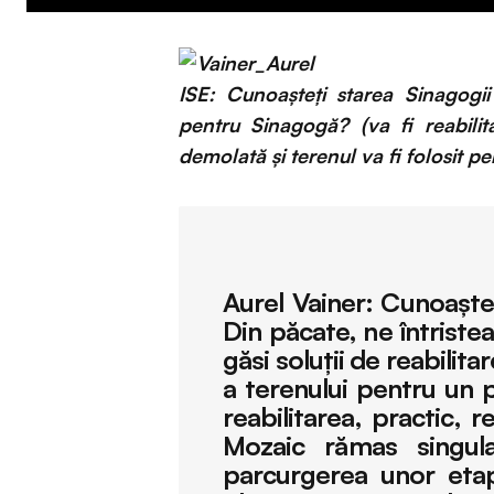
ISE: Cunoașteți starea Sinagogii
pentru Sinagogă? (va fi reabilit
demolată și terenul va fi folosit pe
Aurel Vainer:
Cunoaştem
Din păcate, ne întristea
găsi soluţii de reabilit
a terenului pentru un p
reabilitarea, practic, 
Mozaic rămas singula
parcurgerea unor etape