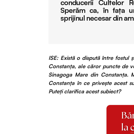
conducerii Cultelor R
Sperăm ca, în faţa u
sprijinul necesar din am
ISE: Există o dispută între fostul 
Constanța, ale căror puncte de ve
Sinagoga Mare din Constanța. Mai
Constanța în ce privește acest su
Puteți clarifica acest subiect?