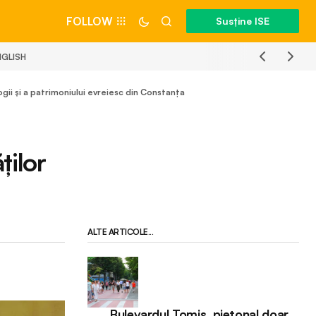
FOLLOW
Susține ISE
NGLISH
gii și a patrimoniului evreiesc din Constanța
ților
ALTE ARTICOLE...
Bulevardul Tomis, pietonal doar