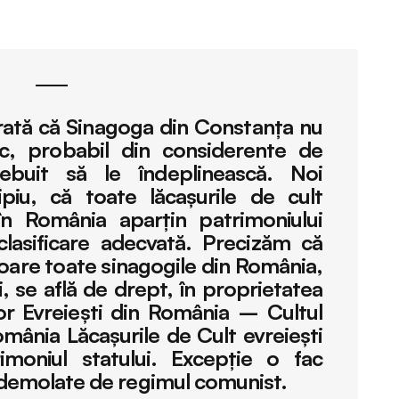
arată că Sinagoga din Constanţa nu
c, probabil din considerente de
rebuit să le îndeplinească. Noi
piu, că toate lăcaşurile de cult
în România aparţin patrimoniului
clasificare adecvată. Precizăm că
vigoare toate sinagogile din România,
ti, se află de drept, în proprietatea
or Evreieşti din România – Cultul
mânia Lăcaşurile de Cult evreieşti
moniul statului. Excepţie o fac
t demolate de regimul comunist.