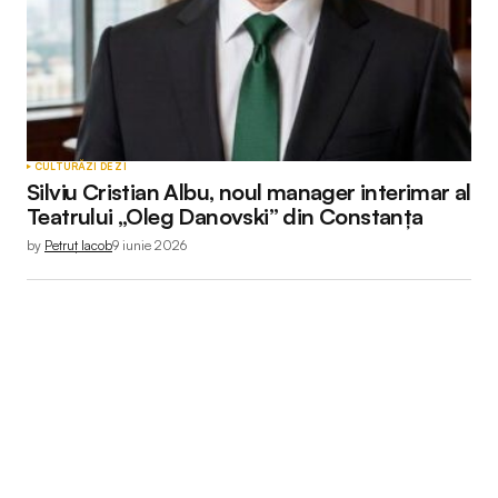
CULTURĂ
ZI DE ZI
Silviu Cristian Albu, noul manager interimar al
Teatrului „Oleg Danovski” din Constanța
by
Petruț Iacob
9 iunie 2026