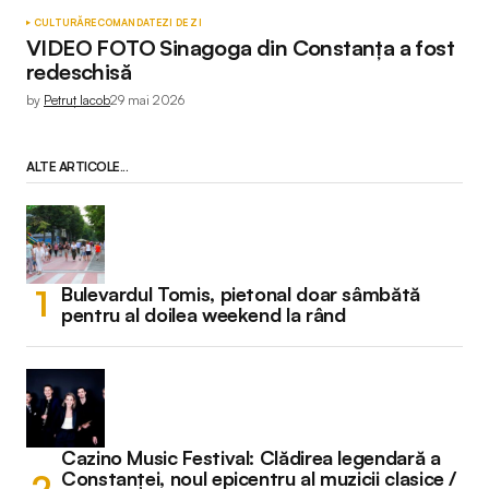
CULTURĂ
RECOMANDATE
ZI DE ZI
VIDEO FOTO Sinagoga din Constanța a fost
redeschisă
by
Petruț Iacob
29 mai 2026
ALTE ARTICOLE...
Bulevardul Tomis, pietonal doar sâmbătă
pentru al doilea weekend la rând
Cazino Music Festival: Clădirea legendară a
Constanței, noul epicentru al muzicii clasice /