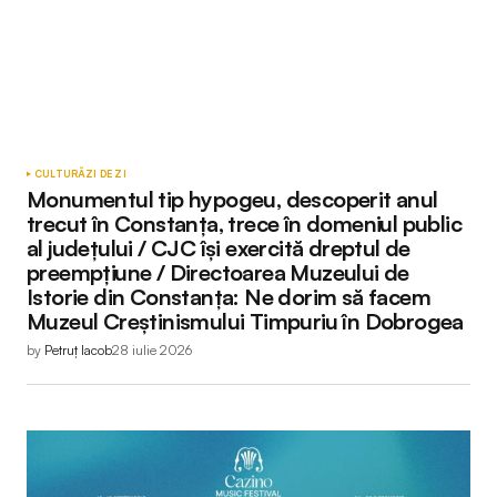
CULTURĂ
ZI DE ZI
Monumentul tip hypogeu, descoperit anul
trecut în Constanța, trece în domeniul public
al județului / CJC își exercită dreptul de
preempțiune / Directoarea Muzeului de
Istorie din Constanța: Ne dorim să facem
Muzeul Creștinismului Timpuriu în Dobrogea
by
Petruț Iacob
28 iulie 2026