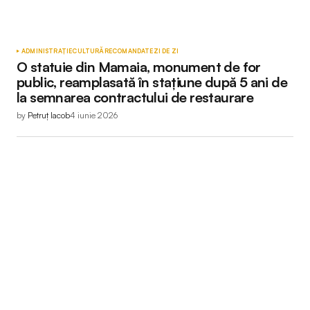
ADMINISTRAȚIE
CULTURĂ
RECOMANDATE
ZI DE ZI
O statuie din Mamaia, monument de for
public, reamplasată în stațiune după 5 ani de
la semnarea contractului de restaurare
by
Petruț Iacob
4 iunie 2026