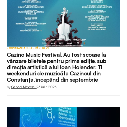
CONSTANTA
CULTURĂ
ZI DE ZI
Cazino Music Festival. Au fost scoase la
vânzare biletele pentru prima ediție, sub
direcția artistică a lui Ioan Holender: 11
weekenduri de muzică la Cazinoul din
Constanța, începând din septembrie
by
Gabriel Mateescu
23 iulie 2026