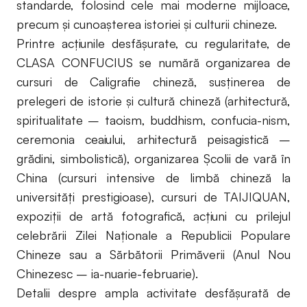
standarde, folosind cele mai moderne mijloace,
precum şi cunoaşterea istoriei şi culturii chineze.
Printre acţiunile desfăşurate, cu regularitate, de
CLASA CONFUCIUS se numără organizarea de
cursuri de Caligrafie chineză, susţinerea de
prelegeri de istorie şi cultură chineză (arhitectură,
spiritualitate – taoism, buddhism, confucia-nism,
ceremonia ceaiului, arhitectură peisagistică –
grădini, simbolistică), organizarea Şcolii de vară în
China (cursuri intensive de limbă chineză la
universităţi prestigioase), cursuri de TAIJIQUAN,
expoziţii de artă fotografică, acţiuni cu prilejul
celebrării Zilei Naţionale a Republicii Populare
Chineze sau a Sărbătorii Primăverii (Anul Nou
Chinezesc – ia-nuarie-februarie).
Detalii despre ampla activitate desfăşurată de