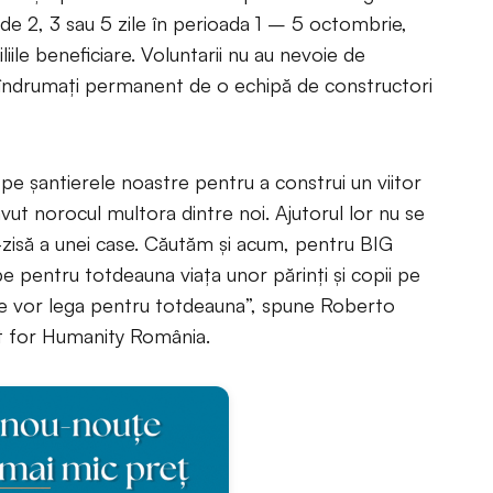
de 2, 3 sau 5 zile în perioada 1 – 5 octombrie,
liile beneficiare. Voluntarii nu au nevoie de
fi îndrumați permanent de o echipă de constructori
 pe șantierele noastre pentru a construi un viitor
ut norocul multora dintre noi. Ajutorul lor nu se
-zisă a unei case. Căutăm și acum, pentru BIG
pentru totdeauna viața unor părinți și copii pe
 se vor lega pentru totdeauna”, spune Roberto
at for Humanity România.