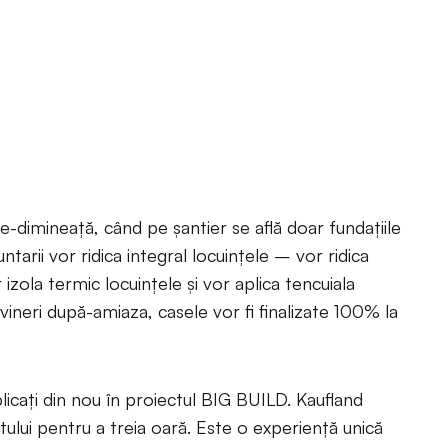
e-dimineață, când pe șantier se află doar fundațiile
untarii vor ridica integral locuințele – vor ridica
 izola termic locuințele și vor aplica tencuiala
 vineri după-amiaza, casele vor fi finalizate 100% la
icați din nou în proiectul BIG BUILD. Kaufland
lui pentru a treia oară. Este o experiență unică