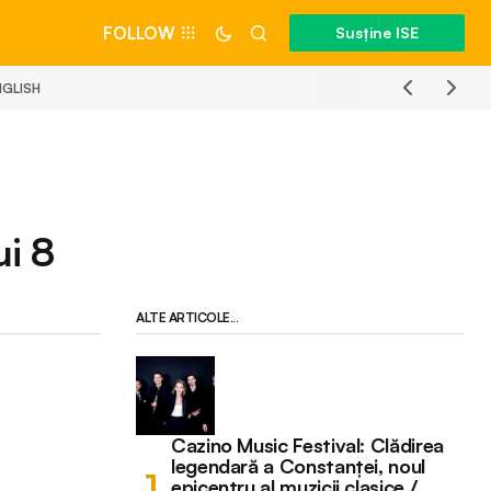
FOLLOW
Susține ISE
NGLISH
ui 8
ALTE ARTICOLE...
Cazino Music Festival: Clădirea
legendară a Constanței, noul
epicentru al muzicii clasice /