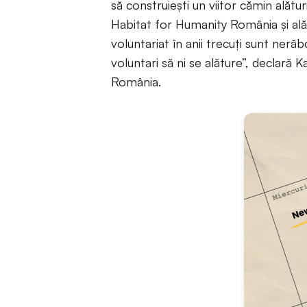
să construiești un viitor cămin alătur
Habitat for Humanity România și alătu
voluntariat în anii trecuți sunt nerăb
voluntari să ni se alăture”, declară
România.