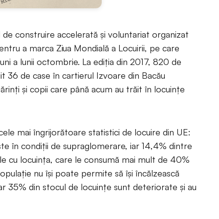
e construire accelerată și voluntariat organizat
tru a marca Ziua Mondială a Locuirii, pe care
ni a lunii octombrie. La ediția din 2017, 820 de
uit 36 de case în cartierul Izvoare din Bacău
ărinți și copii care până acum au trăit în locuințe
le mai îngrijorătoare statistici de locuire din UE:
te în condiții de supraglomerare, iar 14,4% dintre
ile cu locuința, care le consumă mai mult de 40%
populație nu își poate permite să își încălzească
iar 35% din stocul de locuințe sunt deteriorate și au