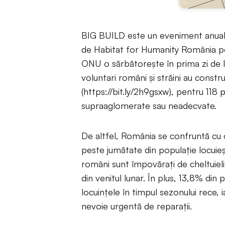
BIG BUILD este un eveniment anual d
de Habitat for Humanity România pen
ONU o sărbătorește în prima zi de lu
voluntari români și străini au constr
(https://bit.ly/2h9gsxw), pentru 118 p
supraaglomerate sau neadecvate.
De altfel, România se confruntă cu ce
peste jumătate din populație locuieș
români sunt împovărați de cheltuiel
din venitul lunar. În plus, 13,8% din 
locuințele în timpul sezonului rece, 
nevoie urgentă de reparații.