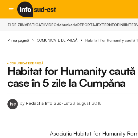
ZI DE ZI
INVESTIGAȚII
VIDEO
debunkeria
REPORTAJ
EXTERNE
OPINII
INTERV
Prima pagină
COMUNICATE DE PRESĂ
Habitat for Humanity caută 1
COMUNICATE DE PRESĂ
Habitat for Humanity caută 
case în 5 zile la Cumpăna
by
Redactia Info Sud-Est
28 august 2018
Asociația Habitat for Humanity Rom