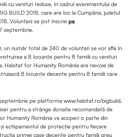
lii cu venituri reduse, în cadrul evenimentului de
t BIG BUILD 2018, care are loc la Cumpăna, județul
18. Voluntarii se pot înscrie
pe
7 septembrie.
, un număr total de 240 de voluntari se vor afla în
construirea a 8 locuințe pentru 8 familii cu venituri
a. Habitat for Humanity România are nevoie de
struiască 8 locuințe decente pentru 8 familii care
7 septembrie pe platforma www.habitat.ro/bigbuild,
raiser pentru a strânge donația recomandată de
 for Humanity România va acoperi o parte din
i și echipamentul de protecție pentru fiecare
strucția primei case decente pentru familii greu