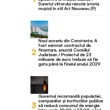
Sunetul viitorului rescrie istoria
muzicii în stil Art Nouveau (P)
Noul acvariu din Constanța: A
fost semnat contractul de
finanțare, anunță Consiliul
Județean / Proiectul de 23
milioane de euro trebuie să fie
gata până la finalul anului 2029
Guvernul recomandă populației,
companiilor și instituțiilor publice
să reducă consumul de energie
între orele 19:00 și 23:00, până