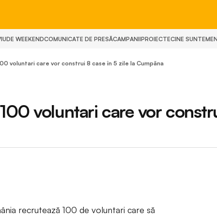
IU
DE WEEKEND
COMUNICATE DE PRESĂ
CAMPANII
PROIECTE
CINE SUNTEM
E
00 voluntari care vor construi 8 case în 5 zile la Cumpăna
100 voluntari care vor constr
ânia recrutează 100 de voluntari care să