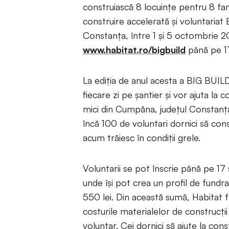
construiască 8 locuințe pentru 8 fami
construire accelerată și voluntaria
Constanța, între 1 și 5 octombrie 20
www.habitat.ro/bigbuild
până pe 1
La ediția de anul acesta a BIG BUILD
fiecare zi pe șantier și vor ajuta la 
mici din Cumpăna, județul Constanț
încă 100 de voluntari dornici să con
acum trăiesc în condiții grele.
Voluntarii se pot înscrie până pe 1
unde își pot crea un profil de fund
550 lei. Din această sumă, Habitat
costurile materialelor de construcți
voluntar. Cei dornici să ajute la con