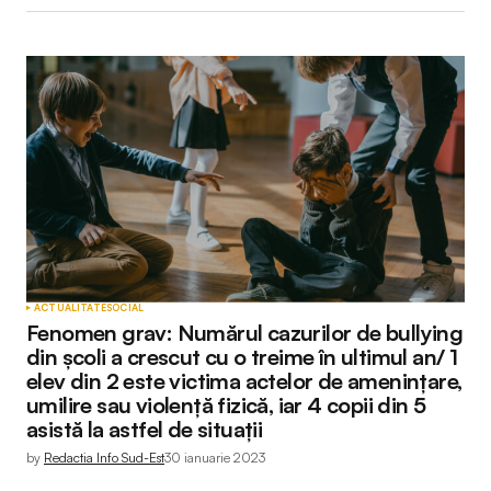
ACTUALITATE
SOCIAL
Fenomen grav: Numărul cazurilor de bullying
din școli a crescut cu o treime în ultimul an/ 1
elev din 2 este victima actelor de amenințare,
umilire sau violență fizică, iar 4 copii din 5
asistă la astfel de situații
by
Redactia Info Sud-Est
30 ianuarie 2023