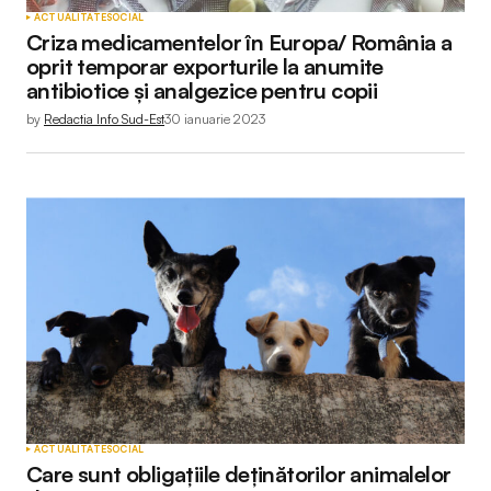
ACTUALITATE
SOCIAL
Criza medicamentelor în Europa/ România a
oprit temporar exporturile la anumite
antibiotice și analgezice pentru copii
by
Redactia Info Sud-Est
30 ianuarie 2023
ACTUALITATE
SOCIAL
Care sunt obligațiile deținătorilor animalelor