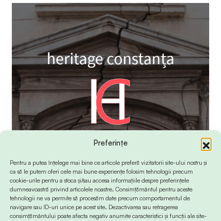
Preferințe
Pentru a putea înțelege mai bine ce articole preferă vizitatorii site-ului nostru și
ca să le putem oferi cele mai bune experiențe folosim tehnologii precum
cookie-urile pentru a stoca și/sau accesa informațiile despre preferințele
dumneavoastră privind articolele noastre. Consimțământul pentru aceste
tehnologii ne va permite să procesăm date precum comportamentul de
navigare sau ID-uri unice pe acest site. Dezactivarea sau retragerea
consimțământului poate afecta negativ anumite caracteristici și funcții ale site-