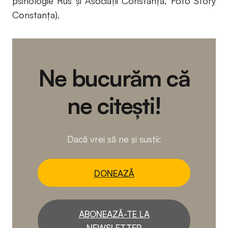
psihologie Rus și Asociații Constanța, Foto Story
Constanța).
Ne bucurăm că
ne citești!
Dacă vrei să ne și susții:
DONEAZĂ
ABONEAZĂ-TE LA
NEWSLETTER