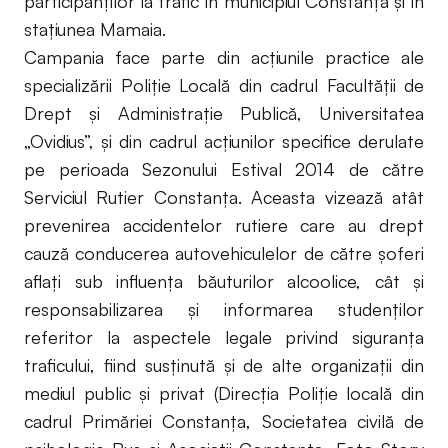
participanților la trafic în municipiul Constanța și în
stațiunea Mamaia.
Campania face parte din acțiunile practice ale
specializării Poliție Locală din cadrul Facultății de
Drept și Administrație Publică, Universitatea
„Ovidius”, și din cadrul acțiunilor specifice derulate
pe perioada Sezonului Estival 2014 de către
Serviciul Rutier Constanța. Aceasta vizează atât
prevenirea accidentelor rutiere care au drept
cauză conducerea autovehiculelor de către șoferi
aflați sub influența băuturilor alcoolice, cât și
responsabilizarea și informarea studenților
referitor la aspectele legale privind siguranța
traficului, fiind susținută și de alte organizații din
mediul public și privat (Direcția Poliție locală din
cadrul Primăriei Constanța, Societatea civilă de