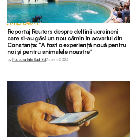
ACTUALITATE
SOCIAL
Reportaj Reuters despre delfinii ucraineni
care și-au găsi un nou cămin în acvariul din
Constanța: “A fost o experiență nouă pentru
noi și pentru animalele noastre”
by
Redactia Info Sud-Est
7 aprilie 2023