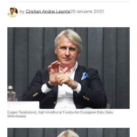
by
Cristian Andrei Leonte
25 ianuarie 2021
Eugen Teodorovici, fost ministrul al Fondurilor Europene (foto: Gelu
Strâmboaia)