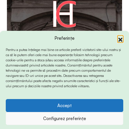
Preferințe
Pentru a putea înțelege mai bine ce articole preferă vizitatorii site-ului nostru și
ca să le putem oferi cele mai bune experiențe folosim tehnologii precum
cookie-urile pentru a stoca și/sau accesa informațiile despre preferințele
dumneavoastră privind articolele noastre. Consimțământul pentru aceste
tehnologii ne va permite să procesăm date precum comportamentul de
navigare sau ID-uri unice pe acest site. Dezactivarea sau retragerea
consimțământului poate afecta negativ anumite caracteristici și funcții ale site-
ului precum și deciziile noastre privind articolele viitoare.
Accept
© 2024 Info-Sud-Est. All Rights Reserved.
Configurez preferințe