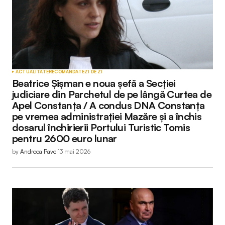
ACTUALITATE
RECOMANDATE
ZI DE ZI
Beatrice Șișman e noua șefă a Secției
judiciare din Parchetul de pe lângă Curtea de
Apel Constanța / A condus DNA Constanța
pe vremea administrației Mazăre și a închis
dosarul închirierii Portului Turistic Tomis
pentru 2600 euro lunar
by
Andreea Pavel
13 mai 2026