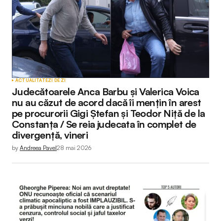
ACTUALITATE
ZI DE ZI
Judecătoarele Anca Barbu și Valerica Voica
nu au căzut de acord dacă îi mențin în arest
pe procurorii Gigi Ștefan și Teodor Niță de la
Constanța / Se reia judecata în complet de
divergență, vineri
by
Andreea Pavel
28 mai 2026