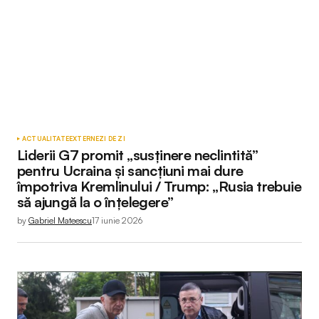
ACTUALITATE
EXTERNE
ZI DE ZI
Liderii G7 promit „susținere neclintită”
pentru Ucraina și sancțiuni mai dure
împotriva Kremlinului / Trump: „Rusia trebuie
să ajungă la o înțelegere”
by
Gabriel Mateescu
17 iunie 2026