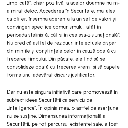
„implicată”, chiar pozitivă, a acelor doamne nu m-
a mirat deloc. Accederea în Securitate, mai ales
ca ofițer, însemna aderența la un set de valori și
convingeri specifice comunismului, atât în
perioada stalinistă, cât și în cea așa-zis „națională”.
Nu cred că astfel de reziduuri intelectuale dispar
din mințile și conștiințele celor în cauză odată cu
trecerea timpului. Din păcate, ele tind să se
consolideze odată cu trecerea vremii și să capete
forma unui adevărat discurs justificator.
Dar nu este singura inițiativă care promovează în
subtext ideea Securității ca serviciu de
„intelligence”. În opinia mea, o astfel de aserțiune
nu se susține. Dimensiunea informațională a
Securității, pe tot parcursul existenței sale, a fost