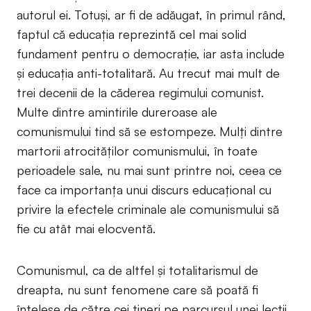
autorul ei. Totuși, ar fi de adăugat, în primul rând,
faptul că educația reprezintă cel mai solid
fundament pentru o democrație, iar asta include
și educația anti-totalitară. Au trecut mai mult de
trei decenii de la căderea regimului comunist.
Multe dintre amintirile dureroase ale
comunismului tind să se estompeze. Mulți dintre
martorii atrocităților comunismului, în toate
perioadele sale, nu mai sunt printre noi, ceea ce
face ca importanța unui discurs educațional cu
privire la efectele criminale ale comunismului să
fie cu atât mai elocventă.
Comunismul, ca de altfel și totalitarismul de
dreapta, nu sunt fenomene care să poată fi
înțelese de către cei tineri pe parcursul unei lecții