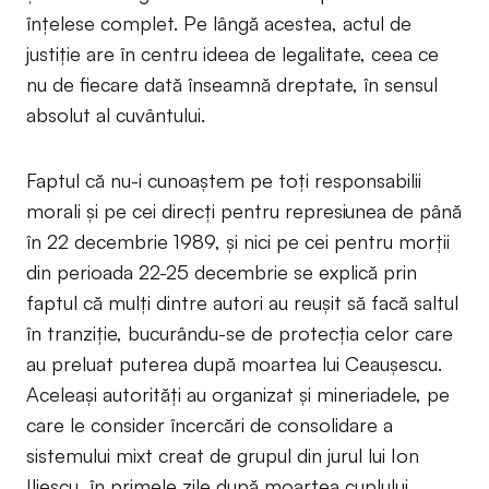
înțelese complet. Pe lângă acestea, actul de
justiție are în centru ideea de legalitate, ceea ce
nu de fiecare dată înseamnă dreptate, în sensul
absolut al cuvântului.
Faptul că nu-i cunoaștem pe toți responsabilii
morali și pe cei direcți pentru represiunea de până
în 22 decembrie 1989, și nici pe cei pentru morții
din perioada 22-25 decembrie se explică prin
faptul că mulți dintre autori au reușit să facă saltul
în tranziție, bucurându-se de protecția celor care
au preluat puterea după moartea lui Ceaușescu.
Aceleași autorități au organizat și mineriadele, pe
care le consider încercări de consolidare a
sistemului mixt creat de grupul din jurul lui Ion
Iliescu, în primele zile după moartea cuplului