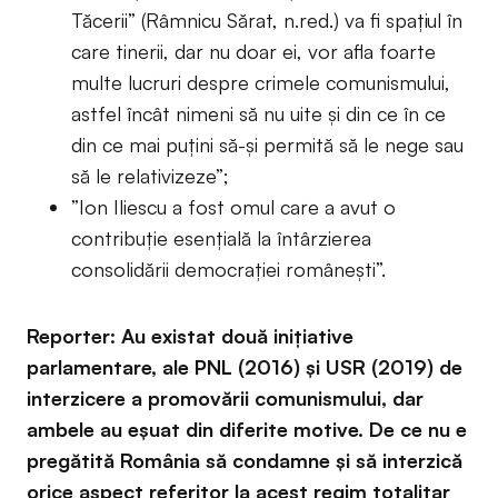
Tăcerii” (Râmnicu Sărat, n.red.) va fi spațiul în
care tinerii, dar nu doar ei, vor afla foarte
multe lucruri despre crimele comunismului,
astfel încât nimeni să nu uite și din ce în ce
din ce mai puțini să-și permită să le nege sau
să le relativizeze”;
”Ion Iliescu a fost omul care a avut o
contribuție esențială la întârzierea
consolidării democrației românești”.
Reporter: Au existat două inițiative
parlamentare, ale PNL (2016) și USR (2019) de
interzicere a promovării comunismului, dar
ambele au eșuat din diferite motive. De ce nu e
pregătită România să condamne și să interzică
orice aspect referitor la acest regim totalitar