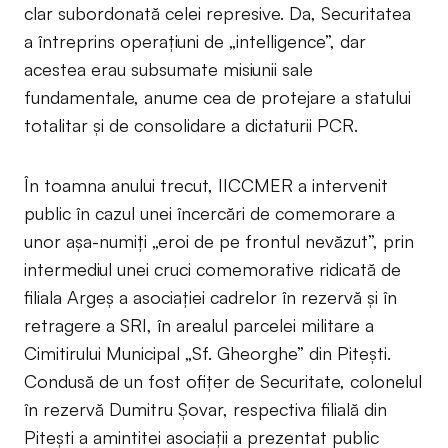
clar subordonată celei represive. Da, Securitatea
a întreprins operațiuni de „intelligence”, dar
acestea erau subsumate misiunii sale
fundamentale, anume cea de protejare a statului
totalitar și de consolidare a dictaturii PCR.
În toamna anului trecut, IICCMER a intervenit
public în cazul unei încercări de comemorare a
unor așa-numiți „eroi de pe frontul nevăzut”, prin
intermediul unei cruci comemorative ridicată de
filiala Argeș a asociației cadrelor în rezervă și în
retragere a SRI, în arealul parcelei militare a
Cimitirului Municipal „Sf. Gheorghe” din Pitești.
Condusă de un fost ofițer de Securitate, colonelul
în rezervă Dumitru Șovar, respectiva filială din
Pitești a amintitei asociații a prezentat public