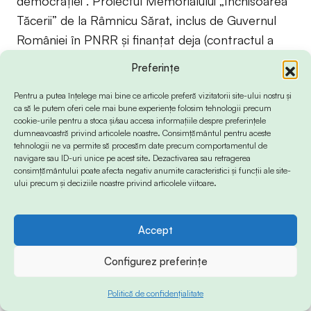
democrației”. Proiectul Memorialului „Închisoarea
Tăcerii” de la Râmnicu Sărat, inclus de Guvernul
României în PNRR și finanțat deja (contractul a
fost semnat pe 6 octombrie 2022) va începe să
Preferințe
devină realitate încă din acest an și va fi finalizat în
Pentru a putea înțelege mai bine ce articole preferă vizitatorii site-ului nostru și
2026. Nu ne propunem să intrăm în competiție
ca să le putem oferi cele mai bune experiențe folosim tehnologii precum
cu alternativele private de memorializare a răului
cookie-urile pentru a stoca și/sau accesa informațiile despre preferințele
dumneavoastră privind articolele noastre. Consimțământul pentru aceste
politic specific totalitarismului comunist,
tehnologii ne va permite să procesăm date precum comportamentul de
considerăm că acestea sunt binevenite și sunt, ca
navigare sau ID-uri unice pe acest site. Dezactivarea sau retragerea
consimțământului poate afecta negativ anumite caracteristici și funcții ale site-
intelectual public, un admirator al efortului
ului precum și deciziile noastre privind articolele viitoare.
deosebit depus de doamna Ana Blandiana și
echipa domniei sale de la Fundația Academia
Accept
Civică în direcția Memorialului de la Sighet și a
celorlalte forme de menținere în conștiința
Configurez preferințe
socială a impactului negativ pe care acest regim l-
a avut în istoria României.
Politică de confidențialitate