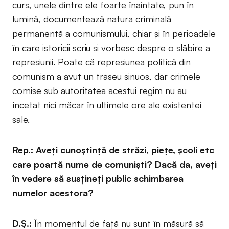
curs, unele dintre ele foarte înaintate, pun în
lumină, documentează natura criminală
permanentă a comunismului, chiar și în perioadele
în care istoricii scriu și vorbesc despre o slăbire a
represiunii. Poate că represiunea politică din
comunism a avut un traseu sinuos, dar crimele
comise sub autoritatea acestui regim nu au
încetat nici măcar în ultimele ore ale existenței
sale.
Rep.: Aveți cunoștință de străzi, piețe, școli etc
care poartă nume de comuniști? Dacă da, aveți
în vedere să susțineți public schimbarea
numelor acestora?
D.Ș.:
În momentul de față nu sunt în măsură să