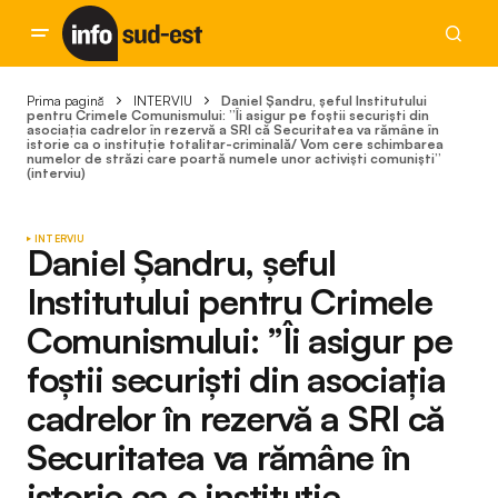
Prima pagină
INTERVIU
Daniel Șandru, șeful Institutului
pentru Crimele Comunismului: ”Îi asigur pe foștii securiști din
asociația cadrelor în rezervă a SRI că Securitatea va rămâne în
istorie ca o instituție totalitar-criminală/ Vom cere schimbarea
numelor de străzi care poartă numele unor activiști comuniști”
(interviu)
INTERVIU
Daniel Șandru, șeful
Institutului pentru Crimele
Comunismului: ”Îi asigur pe
foștii securiști din asociația
cadrelor în rezervă a SRI că
Securitatea va rămâne în
istorie ca o instituție