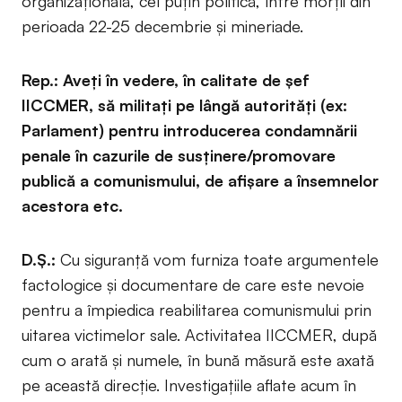
organizațională, cel puțin politică, între morții din
perioada 22-25 decembrie și mineriade.
Rep.: Aveți în vedere, în calitate de șef
IICCMER, să militați pe lângă autorități (ex:
Parlament) pentru introducerea condamnării
penale în cazurile de susținere/promovare
publică a comunismului, de afișare a însemnelor
acestora etc.
D.Ș.:
Cu siguranță vom furniza toate argumentele
factologice și documentare de care este nevoie
pentru a împiedica reabilitarea comunismului prin
uitarea victimelor sale. Activitatea IICCMER, după
cum o arată și numele, în bună măsură este axată
pe această direcție. Investigațiile aflate acum în