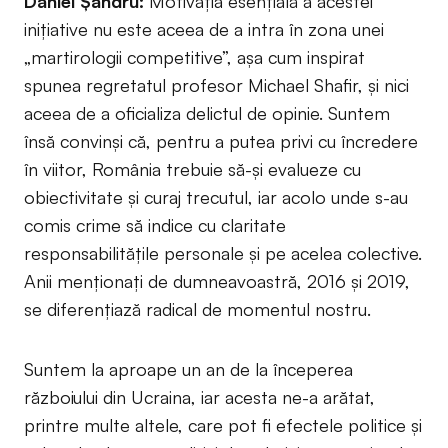
Daniel Șandru:
Motivația esențială a acestei
inițiative nu este aceea de a intra în zona unei
„martirologii competitive”, așa cum inspirat
spunea regretatul profesor Michael Shafir, și nici
aceea de a oficializa delictul de opinie. Suntem
însă convinși că, pentru a putea privi cu încredere
în viitor, România trebuie să-și evalueze cu
obiectivitate și curaj trecutul, iar acolo unde s-au
comis crime să indice cu claritate
responsabilitățile personale și pe acelea colective.
Anii menționați de dumneavoastră, 2016 și 2019,
se diferențiază radical de momentul nostru.
Suntem la aproape un an de la începerea
războiului din Ucraina, iar acesta ne-a arătat,
printre multe altele, care pot fi efectele politice și