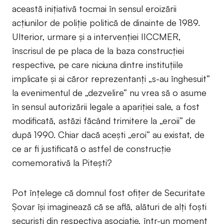
această inițiativă tocmai în sensul eroizării
acțiunilor de poliție politică de dinainte de 1989.
Ulterior, urmare și a intervenției IICCMER,
înscrisul de pe placa de la baza construcției
respective, pe care niciuna dintre instituțiile
implicate și ai căror reprezentanți „s-au înghesuit”
la evenimentul de „dezvelire” nu vrea să o asume
în sensul autorizării legale a apariției sale, a fost
modificată, astăzi făcând trimitere la „eroii” de
după 1990. Chiar dacă acești „eroi” au existat, de
ce ar fi justificată o astfel de construcție
comemorativă la Pitești?
Pot înțelege că domnul fost ofițer de Securitate
Șovar își imaginează că se află, alături de alți foști
securiști din respectiva asociație, într-un moment