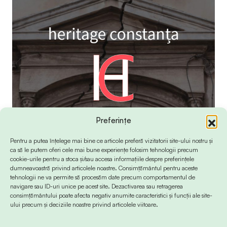
Preferințe
Pentru a putea înțelege mai bine ce articole preferă vizitatorii site-ului nostru și
ca să le putem oferi cele mai bune experiențe folosim tehnologii precum
cookie-urile pentru a stoca și/sau accesa informațiile despre preferințele
dumneavoastră privind articolele noastre. Consimțământul pentru aceste
tehnologii ne va permite să procesăm date precum comportamentul de
navigare sau ID-uri unice pe acest site. Dezactivarea sau retragerea
consimțământului poate afecta negativ anumite caracteristici și funcții ale site-
ului precum și deciziile noastre privind articolele viitoare.