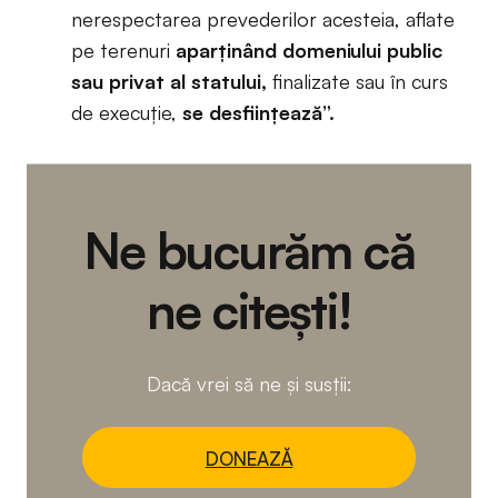
nerespectarea prevederilor acesteia, aflate
pe terenuri
aparţinând domeniului public
sau privat al statului,
finalizate sau în curs
de execuţie,
se desfiinţează”.
Ne bucurăm că
ne citești!
Dacă vrei să ne și susții:
DONEAZĂ