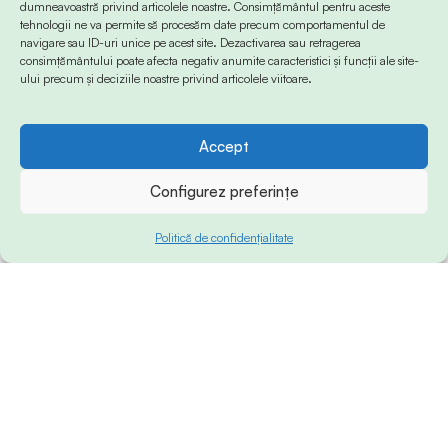
dumneavoastră privind articolele noastre. Consimțământul pentru aceste
tehnologii ne va permite să procesăm date precum comportamentul de
navigare sau ID-uri unice pe acest site. Dezactivarea sau retragerea
consimțământului poate afecta negativ anumite caracteristici și funcții ale site-
ului precum și deciziile noastre privind articolele viitoare.
Accept
Configurez preferințe
Politică de confidențialitate
© 2024 Info-Sud-Est. All Rights Reserved.