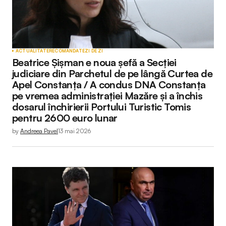
ACTUALITATE
RECOMANDATE
ZI DE ZI
Beatrice Șișman e noua șefă a Secției
judiciare din Parchetul de pe lângă Curtea de
Apel Constanța / A condus DNA Constanța
pe vremea administrației Mazăre și a închis
dosarul închirierii Portului Turistic Tomis
pentru 2600 euro lunar
by
Andreea Pavel
13 mai 2026