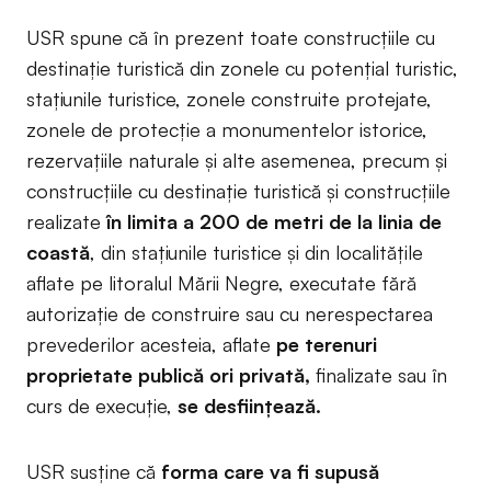
USR spune că în prezent toate construcţiile cu
destinaţie turistică din zonele cu potenţial turistic,
staţiunile turistice, zonele construite protejate,
zonele de protecţie a monumentelor istorice,
rezervaţiile naturale şi alte asemenea, precum şi
construcţiile cu destinaţie turistică şi construcţiile
realizate
în limita a 200 de metri de la linia de
coastă
, din staţiunile turistice şi din localităţile
aflate pe litoralul Mării Negre, executate fără
autorizaţie de construire sau cu nerespectarea
prevederilor acesteia, aflate
pe terenuri
proprietate publică ori privată,
finalizate sau în
curs de execuţie,
se desfiinţează.
USR susține că
forma care va fi supusă