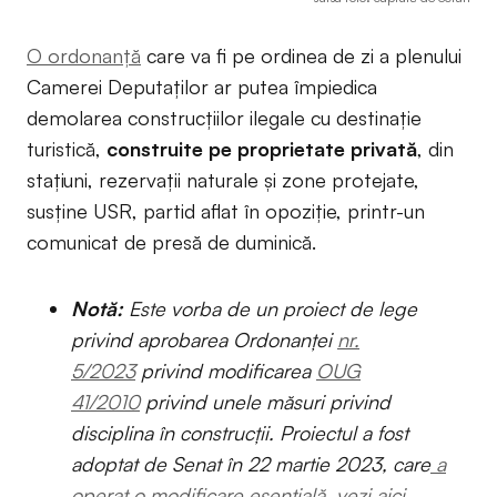
O ordonanță
care va fi pe ordinea de zi a plenului
Camerei Deputaților ar putea împiedica
demolarea construcţiilor ilegale cu destinaţie
turistică,
construite pe proprietate privată
, din
stațiuni, rezervații naturale și zone protejate,
susține USR, partid aflat în opoziție, printr-un
comunicat de presă de duminică.
Notă:
Este vorba de un proiect de lege
privind aprobarea Ordonanței
nr.
5/2023
privind modificarea
OUG
41/2010
privind unele măsuri privind
disciplina în construcții.
Proiectul a fost
adoptat de Senat în 22 martie 2023, care
a
operat o modificare esențială, vezi aici