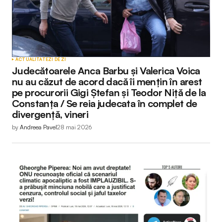
ACTUALITATE
ZI DE ZI
Judecătoarele Anca Barbu și Valerica Voica
nu au căzut de acord dacă îi mențin în arest
pe procurorii Gigi Ștefan și Teodor Niță de la
Constanța / Se reia judecata în complet de
divergență, vineri
by
Andreea Pavel
28 mai 2026