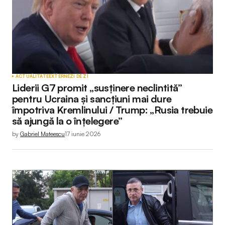
ACTUALITATE
EXTERNE
ZI DE ZI
Liderii G7 promit „susținere neclintită”
pentru Ucraina și sancțiuni mai dure
împotriva Kremlinului / Trump: „Rusia trebuie
să ajungă la o înțelegere”
by
Gabriel Mateescu
17 iunie 2026