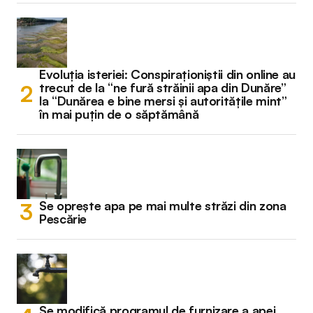
Evoluția isteriei: Conspiraționiștii din online au
trecut de la “ne fură străinii apa din Dunăre”
la “Dunărea e bine mersi și autoritățile mint”
în mai puțin de o săptămână
Se oprește apa pe mai multe străzi din zona
Pescărie
Se modifică programul de furnizare a apei