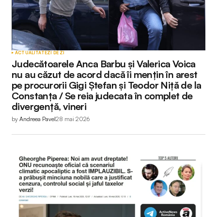
ACTUALITATE
ZI DE ZI
Judecătoarele Anca Barbu și Valerica Voica
nu au căzut de acord dacă îi mențin în arest
pe procurorii Gigi Ștefan și Teodor Niță de la
Constanța / Se reia judecata în complet de
divergență, vineri
by
Andreea Pavel
28 mai 2026