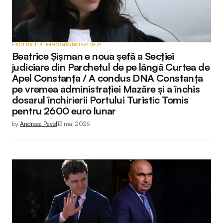
ACTUALITATE
RECOMANDATE
ZI DE ZI
Beatrice Șișman e noua șefă a Secției
judiciare din Parchetul de pe lângă Curtea de
Apel Constanța / A condus DNA Constanța
pe vremea administrației Mazăre și a închis
dosarul închirierii Portului Turistic Tomis
pentru 2600 euro lunar
by
Andreea Pavel
13 mai 2026