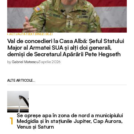
ACTUALITATE
EXTERNE
ZI DE ZI
Val de concedieri la Casa Albă: Șeful Statului
Major al Armatei SUA și alți doi generali,
demiși de Secretarul Apărării Pete Hegseth
by
Gabriel Mateescu
3 aprilie 2026
ALTE ARTICOLE...
Se opreșe apa în zona de nord a municipiului
Medgidia și în stațiunile Jupiter, Cap Aurora,
Venus și Saturn