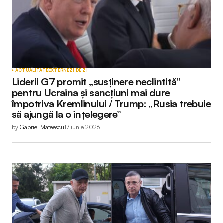
ACTUALITATE
EXTERNE
ZI DE ZI
Liderii G7 promit „susținere neclintită”
pentru Ucraina și sancțiuni mai dure
împotriva Kremlinului / Trump: „Rusia trebuie
să ajungă la o înțelegere”
by
Gabriel Mateescu
17 iunie 2026