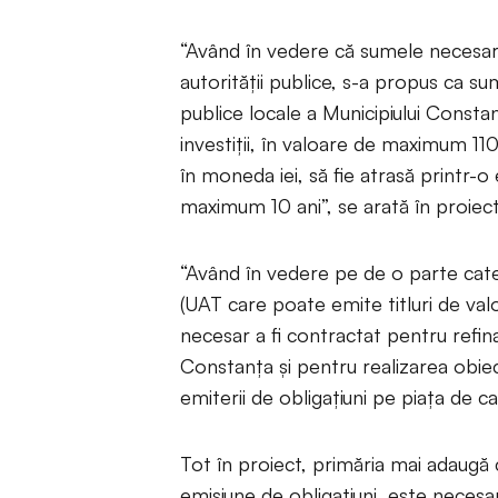
“Având în vedere că sumele necesar
autorităţii publice, s-a propus ca s
publice locale a Municipiului Constan
investiții, în valoare de maximum 11
în moneda iei, să fie atrasă printr-o
maximum 10 ani”, se arată în proiect
“Având în vedere pe de o parte cate
(UAT care poate emite titluri de val
necesar a fi contractat pentru refina
Constanţa şi pentru realizarea obiec
emiterii de obligațiuni pe piața de c
Tot în proiect, primăria mai adaugă 
emisiune de obligaţiuni, este necesa