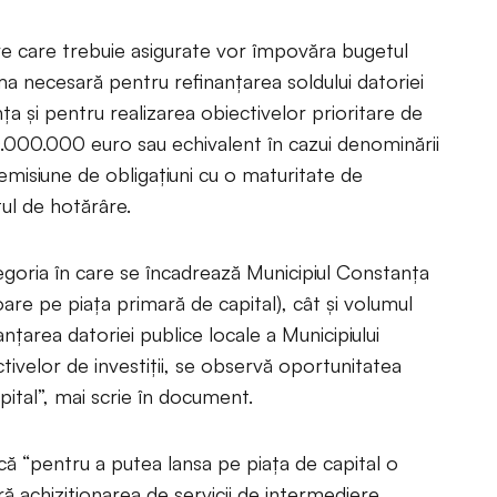
e care trebuie asigurate vor împovăra bugetul
uma necesară pentru refinanţarea soldului datoriei
ța şi pentru realizarea obiectivelor prioritare de
0.000.000 euro sau echivalent în cazui denominării
 emisiune de obligaţiuni cu o maturitate de
ul de hotărâre.
goria în care se încadrează Municipiul Constanţa
oare pe piaţa primară de capital), cât şi volumul
nțarea datoriei publice locale a Municipiului
tivelor de investiții, se observă oportunitatea
apital”, mai scrie în document.
că “pentru a putea lansa pe piaţa de capital o
ră achiziţionarea de servicii de intermediere