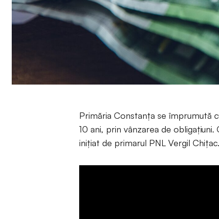
Primăria Constanța se împrumută c
10 ani, prin vânzarea de obligațiuni.
inițiat de primarul PNL Vergil Chițac.