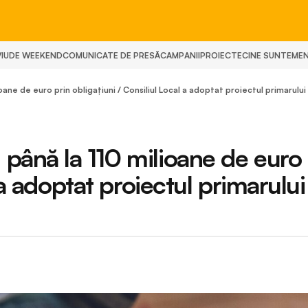
IU
DE WEEKEND
COMUNICATE DE PRESĂ
CAMPANII
PROIECTE
CINE SUNTEM
E
ne de euro prin obligațiuni / Consiliul Local a adoptat proiectul primarului
până la 110 milioane de euro 
 a adoptat proiectul primarului