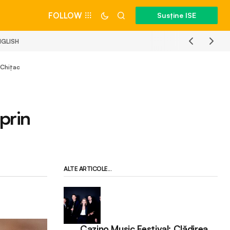
FOLLOW
Susține ISE
NGLISH
 Chițac
prin
ALTE ARTICOLE...
Cazino Music Festival: Clădirea