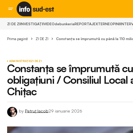
ZI DE ZI
INVESTIGAȚII
VIDEO
debunkeria
REPORTAJ
EXTERNE
OPINII
INTERV
Prima pagină
ZI DE ZI
Constanța se împrumută cu până la 110 milioa
ADMINISTRAȚIE
ZI DE ZI
Constanța se împrumută cu 
obligațiuni / Consiliul Local
Chițac
by
Petruț Iacob
29 ianuarie 2026