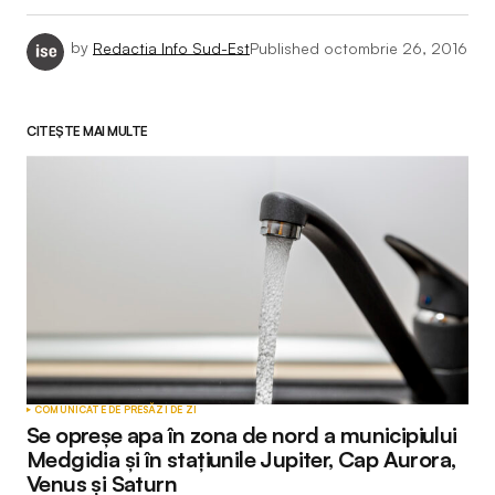
by
Redactia Info Sud-Est
Published
octombrie 26, 2016
CITEȘTE MAI MULTE
COMUNICATE DE PRESĂ
ZI DE ZI
Se opreșe apa în zona de nord a municipiului
Medgidia și în stațiunile Jupiter, Cap Aurora,
Venus și Saturn