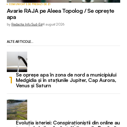
COMUNICATE DE PRESĂ
ZI DE ZI
Avarie RAJA pe Aleea Topolog / Se oprește
apa
by
Redactia Info Sud-Est
4 august 2026
ALTE ARTICOLE...
Se opreșe apa în zona de nord a municipiului
Medgidia și în stațiunile Jupiter, Cap Aurora,
Venus și Saturn
Evoluția isteriei: Conspiraționiștii din online au