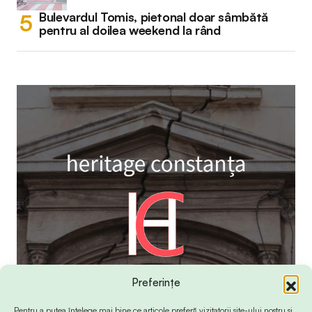
Bulevardul Tomis, pietonal doar sâmbătă
pentru al doilea weekend la rând
Preferințe
Pentru a putea înțelege mai bine ce articole preferă vizitatorii site-ului nostru și