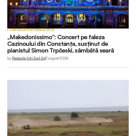
COMUNICATE DE PRESĂ
ZI DE ZI
„Makedonissimo”: Concert pe faleza
Cazinoului din Constanța, susținut de
pianistul Simon Trpčeski, sâmbătă seară
by
Redactia Info Sud-Est
3 august 2026