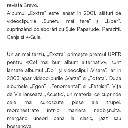
revista Bravo.
Albumul „Exxtra” este lansat în 2001, alături de
videoclipurile „Sunetul mai tare” și „Liber”,
cuprinzând colaborări cu Șuie Paparude, Paraziții,
Ganja și K-Gula.
Un an mai târziu, „Exxtra” primește premiul UPFR
pentru «Cel mai bun album alternativ», sunt
lansate albumul „Doi” și videoclipul „Visare”, iar în
2003 apar videoclipurile „Varza” și „Totata”. Dupa
albumele „Egon”, „Fenomental” și „Fethish”, Vița
de Vie lansează „Acustic”, un material ce cuprinde
cele mai cunoscute piese ale trupei,
reorchestrate într-o manieră neobișnuită,
mergând uneori până la clasic, jazz sau
bossanova.