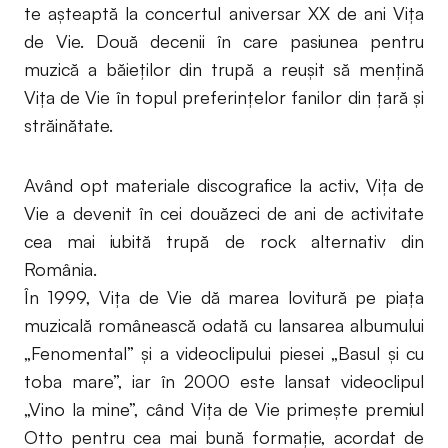
te așteaptă la concertul aniversar XX de ani Vița
de Vie. Două decenii în care pasiunea pentru
muzică a băieților din trupă a reușit să mențină
Vița de Vie în topul preferințelor fanilor din țară și
străinătate.
Având opt materiale discografice la activ, Vița de
Vie a devenit în cei douăzeci de ani de activitate
cea mai iubită trupă de rock alternativ din
România.
În 1999, Vița de Vie dă marea lovitură pe piața
muzicală românească odată cu lansarea albumului
„Fenomental” și a videoclipului piesei „Basul și cu
toba mare”, iar în 2000 este lansat videoclipul
„Vino la mine”, când Vița de Vie primește premiul
Otto pentru cea mai bună formație, acordat de