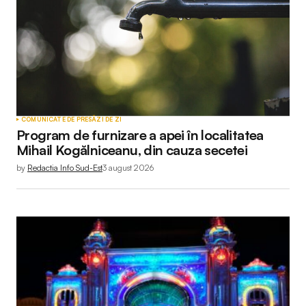
COMUNICATE DE PRESĂ
ZI DE ZI
Program de furnizare a apei în localitatea
Mihail Kogălniceanu, din cauza secetei
by
Redactia Info Sud-Est
3 august 2026