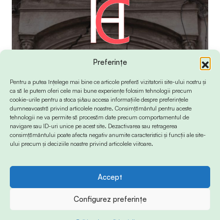
Preferințe
Pentru a putea înțelege mai bine ce articole preferă vizitatorii site-ului nostru și
ca să le putem oferi cele mai bune experiențe folosim tehnologii precum
cookie-urile pentru a stoca și/sau accesa informațiile despre preferințele
dumneavoastră privind articolele noastre. Consimțământul pentru aceste
tehnologii ne va permite să procesăm date precum comportamentul de
navigare sau ID-uri unice pe acest site. Dezactivarea sau retragerea
consimțământului poate afecta negativ anumite caracteristici și funcții ale site-
ului precum și deciziile noastre privind articolele viitoare.
Accept
© 2024 Info-Sud-Est. All Rights Reserved.
Configurez preferințe