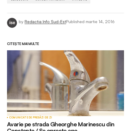
by
Redactia Info Sud-Est
Published
martie 14, 2016
CITEȘTE MAI MULTE
COMUNICATE DE PRESĂ
ZI DE ZI
Avarie pe strada Gheorghe Marinescu din
Constanța / Se oprește apa