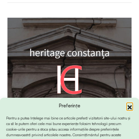
Preferințe
Pentru a putea înțelege mai bine ce articole preferă vizitatorii site-ului nostru și
ca să le putem oferi cele mai bune experiențe folosim tehnologii precum
cookie-urile pentru a stoca și/sau accesa informațiile despre preferințele
dumneavoastră privind articolele noastre. Consimțământul pentru aceste