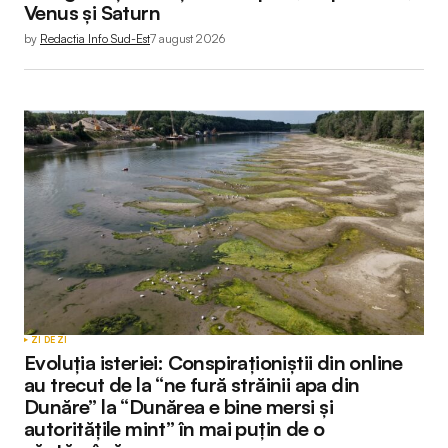
Venus și Saturn
by
Redactia Info Sud-Est
7 august 2026
ZI DE ZI
Evoluția isteriei: Conspiraționiștii din online
au trecut de la “ne fură străinii apa din
Dunăre” la “Dunărea e bine mersi și
autoritățile mint” în mai puțin de o