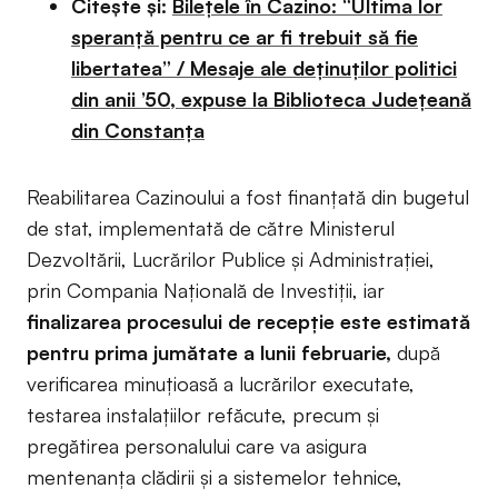
Citește și:
Bilețele în Cazino: “Ultima lor
speranță pentru ce ar fi trebuit să fie
libertatea” / Mesaje ale deținuților politici
din anii ’50, expuse la Biblioteca Județeană
din Constanța
Reabilitarea Cazinoului a fost finanțată din bugetul
de stat, implementată de către Ministerul
Dezvoltării, Lucrărilor Publice și Administrației,
prin Compania Națională de Investiții, iar
finalizarea procesului de recepție este estimată
pentru prima jumătate a lunii februarie,
după
verificarea minuțioasă a lucrărilor executate,
testarea instalațiilor refăcute, precum și
pregătirea personalului care va asigura
mentenanța clădirii și a sistemelor tehnice,