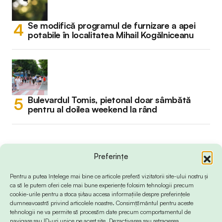
Se modifică programul de furnizare a apei
potabile în localitatea Mihail Kogălniceanu
Bulevardul Tomis, pietonal doar sâmbătă
pentru al doilea weekend la rând
Preferințe
Pentru a putea înțelege mai bine ce articole preferă vizitatorii site-ului nostru și
ca să le putem oferi cele mai bune experiențe folosim tehnologii precum
cookie-urile pentru a stoca și/sau accesa informațiile despre preferințele
dumneavoastră privind articolele noastre. Consimțământul pentru aceste
tehnologii ne va permite să procesăm date precum comportamentul de
navigare sau ID-uri unice pe acest site. Dezactivarea sau retragerea