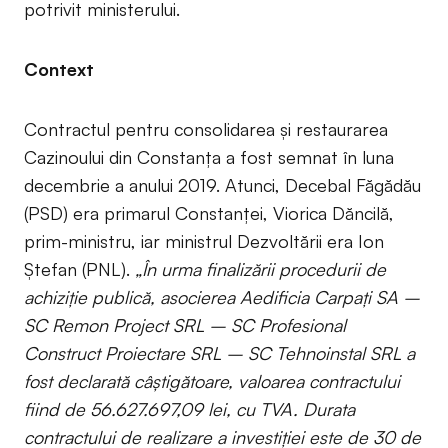
potrivit ministerului.
Context
Contractul pentru consolidarea și restaurarea
Cazinoului din Constanța a fost semnat în luna
decembrie a anului 2019. Atunci, Decebal Făgădău
(PSD) era primarul Constanței, Viorica Dăncilă,
prim-ministru, iar ministrul Dezvoltării era Ion
Ștefan (PNL).
„În urma finalizării procedurii de
achiziție publică, asocierea Aedificia Carpați SA –
SC Remon Project SRL – SC Profesional
Construct Proiectare SRL – SC Tehnoinstal SRL a
fost declarată câștigătoare, valoarea contractului
fiind de 56.627.697,09 lei, cu TVA. Durata
contractului de realizare a investiției este de 30 de