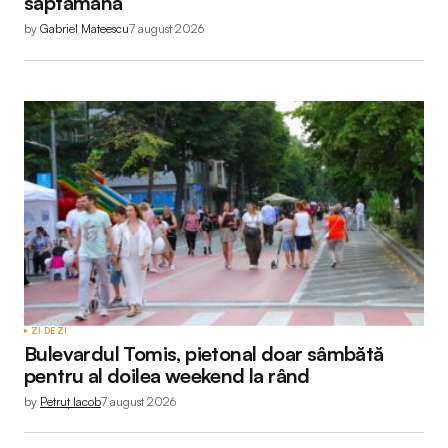
săptămână
by
Gabriel Mateescu
7 august 2026
ZI DE ZI
Bulevardul Tomis, pietonal doar sâmbătă
pentru al doilea weekend la rând
by
Petruț Iacob
7 august 2026