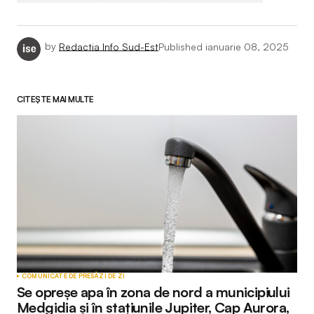
by
Redactia Info Sud-Est
Published
ianuarie 08, 2025
CITEȘTE MAI MULTE
COMUNICATE DE PRESĂ
ZI DE ZI
Se opreșe apa în zona de nord a municipiului
Medgidia și în stațiunile Jupiter, Cap Aurora,