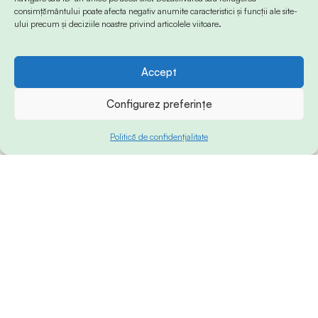
consimțământului poate afecta negativ anumite caracteristici și funcții ale site-
ului precum și deciziile noastre privind articolele viitoare.
Accept
Configurez preferințe
Politică de confidențialitate
© 2024 Info-Sud-Est. All Rights Reserved.