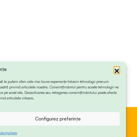
ințe
 ca să le putem oferi cele mai bune experiențe folosim tehnologii precum
oastră privind articolele noastre. Consimțământul pentru aceste tehnologii ne
 pe acest site. Dezactivarea sau retragerea consimțământului poate afecta
ind articolele viitoare.
Configurez preferințe
dențialitate