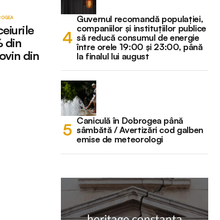
Guvernul recomandă populației,
BROGEA
companiilor și instituțiilor publice
eiurile
să reducă consumul de energie
% din
între orele 19:00 și 23:00, până
rovin din
la finalul lui august
Caniculă în Dobrogea până
sâmbătă / Avertizări cod galben
emise de meteorologi