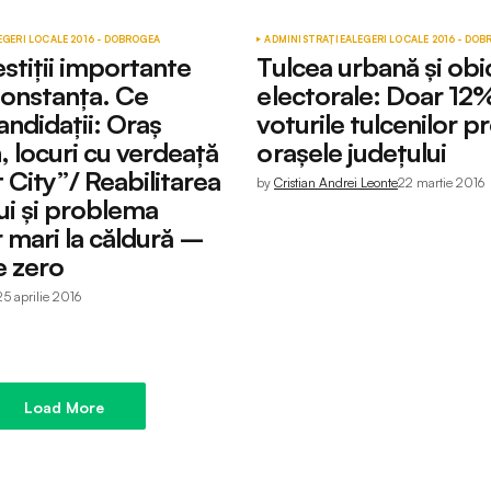
EGERI LOCALE 2016 - DOBROGEA
ADMINISTRAȚIE
ALEGERI LOCALE 2016 - DO
estiții importante
Tulcea urbană și obic
onstanța. Ce
electorale: Doar 12
ndidații: Oraș
voturile tulcenilor p
 locuri cu verdeață
orașele județului
 City”/ Reabilitarea
by
Cristian Andrei Leonte
22 martie 2016
ui și problema
r mari la căldură –
e zero
25 aprilie 2016
Load More