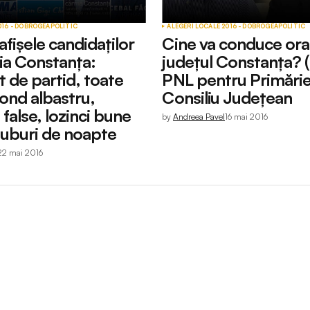
016 - DOBROGEA
POLITIC
ALEGERI LOCALE 2016 - DOBROGEA
POLITIC
fișele candidaților
Cine va conduce oraș
ria Constanța:
județul Constanța? (
t de partid, toate
PNL pentru Primărie
fond albastru,
Consiliu Județean
alse, lozinci bune
by
Andreea Pavel
16 mai 2016
luburi de noapte
22 mai 2016