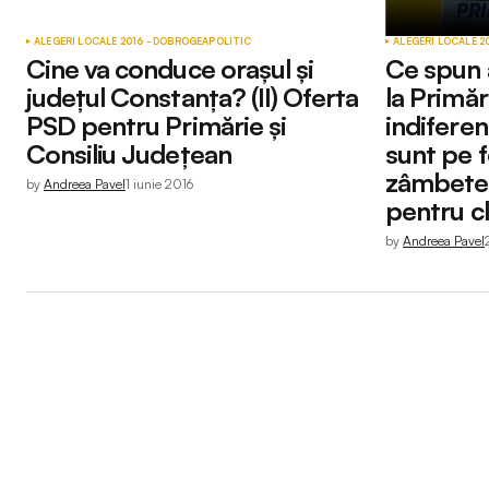
ALEGERI LOCALE 2016 - DOBROGEA
POLITIC
ALEGERI LOCALE 2
Cine va conduce orașul și
Ce spun a
județul Constanța? (II) Oferta
la Primă
PSD pentru Primărie și
indiferen
Consiliu Județean
sunt pe 
zâmbete f
by
Andreea Pavel
1 iunie 2016
pentru c
by
Andreea Pavel