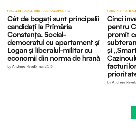
ALEGERI LOCALE 2016 - DOBROGEA
POLITIC
ADMINISTRAȚIE
AL
Cât de bogați sunt principalii
Cinci inv
candidați la Primăria
pentru C
Constanța. Social-
promit ca
democratul cu apartament și
subteran,
Logan și liberalul-militar cu
și „Smart
economii din norma de hrană
Cazinoul
facturilo
by
Andreea Pavel
6 mai 2016
prioritat
by
Andreea Pavel