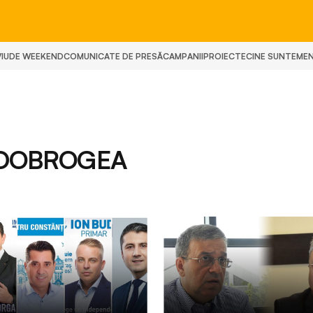
IU
DE WEEKEND
COMUNICATE DE PRESĂ
CAMPANII
PROIECTE
CINE SUNTEM
E
– DOBROGEA