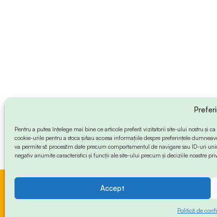
Prefer
Pentru a putea înțelege mai bine ce articole preferă vizitatorii site-ului nostru și
cookie-urile pentru a stoca și/sau accesa informațiile despre preferințele dumneav
va permite să procesăm date precum comportamentul de navigare sau ID-uri unice
negativ anumite caracteristici și funcții ale site-ului precum și deciziile noastre priv
Accept
© 2024 Info-Sud-Est. All Rights Reserved.
Politică de confi