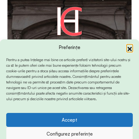
Preferințe
Pentru a putea înțelege mai bine ce articole preferă vizitatorii site-ului nostru și
ca să le putem oferi cele mai bune experiențe folosim tehnologii precum
cookie-urile pentru a stoca și/sau accesa informațiile despre preferințele
dumneavoastră privind articolele noastre. Consimțământul pentru aceste
tehnologii ne va permite să procesăm date precum comportamentul de
navigare sau ID-uri unice pe acest site. Dezactivarea sau retragerea
consimțământului poate afecta negativ anumite caracteristici și funcții ale site-
ului precum și deciziile noastre privind articolele viitoare.
Accept
© 2024 Info-Sud-Est. All Rights Reserved.
Configurez preferințe