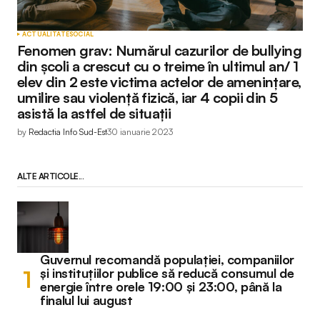
ACTUALITATE
SOCIAL
Fenomen grav: Numărul cazurilor de bullying
din școli a crescut cu o treime în ultimul an/ 1
elev din 2 este victima actelor de amenințare,
umilire sau violență fizică, iar 4 copii din 5
asistă la astfel de situații
by
Redactia Info Sud-Est
30 ianuarie 2023
ALTE ARTICOLE...
Guvernul recomandă populației, companiilor
și instituțiilor publice să reducă consumul de
energie între orele 19:00 și 23:00, până la
finalul lui august