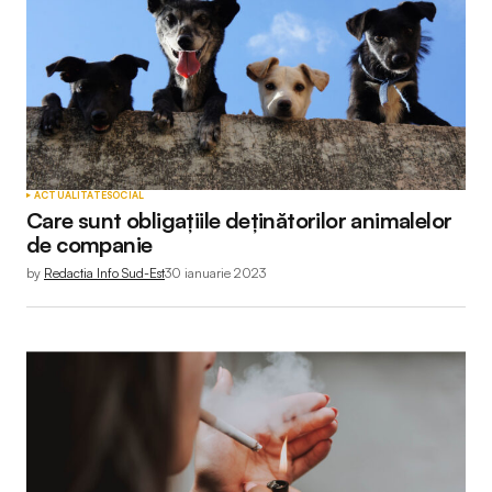
ACTUALITATE
SOCIAL
Care sunt obligațiile deținătorilor animalelor
de companie
by
Redactia Info Sud-Est
30 ianuarie 2023