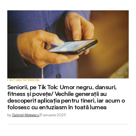
ACTUALITATE
SOCIAL
Seniorii, pe Tik Tok: Umor negru, dansuri,
fitness și povețe/ Vechile generații au
descoperit aplicația pentru tineri, iar acum o
folosesc cu entuziasm în toată lumea
by
Gabriel Mateescu
31 ianuarie 2023