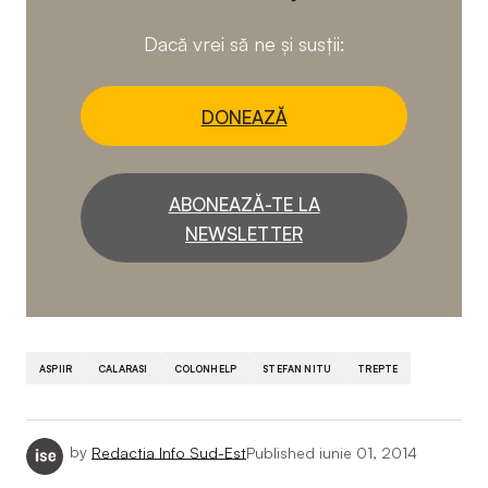
Dacă vrei să ne și susții:
DONEAZĂ
ABONEAZĂ-TE LA
NEWSLETTER
ASPIIR
CALARASI
COLONHELP
STEFAN NITU
TREPTE
by
Redactia Info Sud-Est
Published
iunie 01, 2014