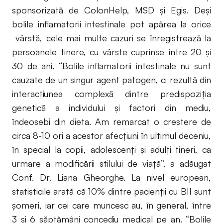
sponsorizată de ColonHelp, MSD și Egis. Deși
bolile inflamatorii intestinale pot apărea la orice
vârstă, cele mai multe cazuri se înregistrează la
persoanele tinere, cu vârste cuprinse între 20 şi
30 de ani. “Bolile inflamatorii intestinale nu sunt
cauzate de un singur agent patogen, ci rezultă din
interacțiunea complexă dintre predispoziția
genetică a individului și factori din mediu,
îndeosebi din dieta. Am remarcat o creștere de
circa 8-10 ori a acestor afecțiuni în ultimul deceniu,
în special la copii, adolescenți și adulți tineri, ca
urmare a modificării stilului de viață”, a adăugat
Conf. Dr. Liana Gheorghe. La nivel european,
statisticile arată că 10% dintre pacienţii cu BII sunt
şomeri, iar cei care muncesc au, în general, între
3 şi 6 săptămâni concediu medical pe an. “Bolile