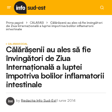
Prima pagină
CALARASI
Călărășenii au ales să fie învingători
de Ziua Internațională a luptei împotriva bolilor inflamatorii
intestinale
CALARASI
SOCIAL
Călărășenii au ales să fie
învingători de Ziua
Internațională a luptei
împotriva bolilor inflamatorii
intestinale
by
Redactia Info Sud-Est
1 iunie 2014