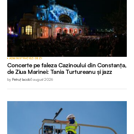
ADMINISTRAȚIE
ZI DE ZI
Concerte pe faleza Cazinoului din Constanța,
de Ziua Marinei: Tania Turtureanu și jazz
by
Petruț Iacob
5 august 2026