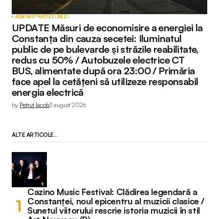
ADMINISTRAȚIE
ZI DE ZI
UPDATE Măsuri de economisire a energiei la
Constanța din cauza secetei: Iluminatul
public de pe bulevarde și străzile reabilitate,
redus cu 50% / Autobuzele electrice CT
BUS, alimentate după ora 23:00 / Primăria
face apel la cetățeni să utilizeze responsabil
energia electrică
by
Petruț Iacob
3 august 2026
ALTE ARTICOLE...
Cazino Music Festival: Clădirea legendară a
Constanței, noul epicentru al muzicii clasice /
Sunetul viitorului rescrie istoria muzicii în stil