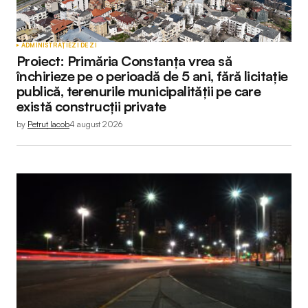
ADMINISTRAȚIE
ZI DE ZI
Proiect: Primăria Constanța vrea să
închirieze pe o perioadă de 5 ani, fără licitație
publică, terenurile municipalității pe care
există construcții private
by
Petruț Iacob
4 august 2026