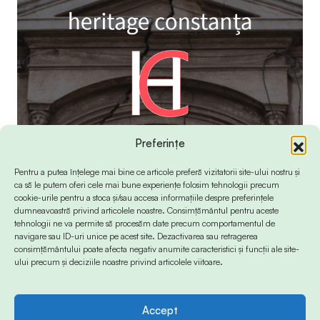
Preferințe
Pentru a putea înțelege mai bine ce articole preferă vizitatorii site-ului nostru și
ca să le putem oferi cele mai bune experiențe folosim tehnologii precum
cookie-urile pentru a stoca și/sau accesa informațiile despre preferințele
dumneavoastră privind articolele noastre. Consimțământul pentru aceste
tehnologii ne va permite să procesăm date precum comportamentul de
navigare sau ID-uri unice pe acest site. Dezactivarea sau retragerea
consimțământului poate afecta negativ anumite caracteristici și funcții ale site-
ului precum și deciziile noastre privind articolele viitoare.
Accept