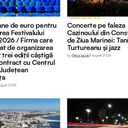
DE ZI
ADMINISTRAȚIE
ZI DE ZI
oane de euro pentru
Concerte pe faleza
ea Festivalului
Cazinoului din Cons
026 / Firma care
de Ziua Marinei: Tan
at de organizarea
Turtureanu și jazz
 trei ediții câștigă
by
Petruț Iacob
5 august 2026
ontract cu Centrul
 Județean
ța
ugust 2026