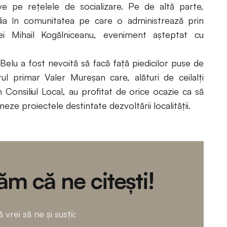
ive pe rețelele de socializare. Pe de altă parte,
lia în comunitatea pe care o administrează prin
unei Mihail Kogălniceanu, eveniment așteptat cu
Belu a fost nevoită să facă față piedicilor puse de
tul primar Valer Mureșan care, alături de ceilalți
in Consiliul Local, au profitat de orice ocazie ca să
eze proiectele destintate dezvoltării localității.
m că ne citești!
 vrei să ne și susții: