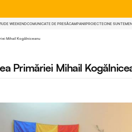
IU
DE WEEKEND
COMUNICATE DE PRESĂ
CAMPANII
PROIECTE
CINE SUNTEM
E
riei Mihail Kogălniceanu
tea Primăriei Mihail Kogălnic