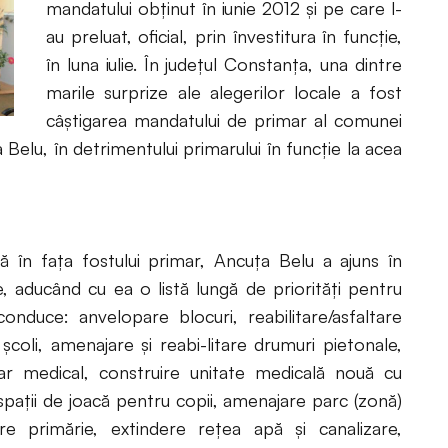
mandatului obținut în iunie 2012 și pe care l-
au preluat, oficial, prin învestitura în funcție,
în luna iulie. În județul Constanța, una dintre
marile surprize ale alegerilor locale a fost
câștigarea mandatului de primar al comunei
Belu, în detrimentului primarului în funcție la acea
ă în faţa fostului primar, Ancuța Belu a ajuns în
e, aducând cu ea o listă lungă de priorități pentru
conduce: anvelopare blocuri, reabilitare/asfaltare
şcoli, amenajare şi reabi-litare drumuri pietonale,
sar medical, construire unitate medicală nouă cu
aţii de joacă pentru copii, amenajare parc (zonă)
are primărie, extindere reţea apă şi canalizare,