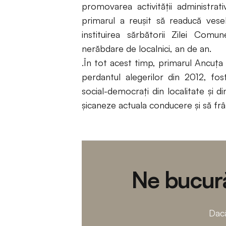
promovarea activității administrat
primarul a reușit să readucă vese
instituirea sărbătorii Zilei Com
nerăbdare de localnici, an de an.
.În tot acest timp, primarul Ancuța 
perdantul alegerilor din 2012, fos
social-democrați din localitate și d
șicaneze actuala conducere și să frân
Ne bucură
Dacă