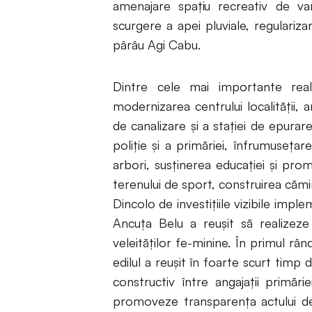
amenajare spaţiu recreativ de va
scurgere a apei pluviale, regulariza
pârâu Agi Cabu.
Dintre cele mai importante reali
modernizarea centrului localității,
de canalizare și a stației de epurare,
poliție și a primăriei, înfrumusețarea
arbori, susținerea educației și pro
terenului de sport, construirea cămin
Dincolo de investițiile vizibile impl
Ancuța Belu a reușit să realizez
veleităților fe-minine. În primul rând
edilul a reușit în foarte scurt timp 
constructiv între angajații primăr
promoveze transparența actului deciz