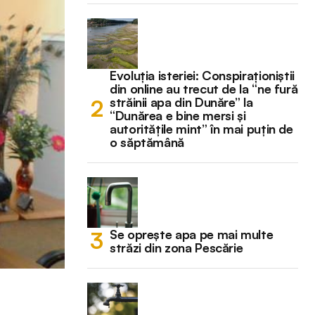
Evoluția isteriei: Conspiraționiștii
din online au trecut de la “ne fură
străinii apa din Dunăre” la
“Dunărea e bine mersi și
autoritățile mint” în mai puțin de
o săptămână
Se oprește apa pe mai multe
străzi din zona Pescărie