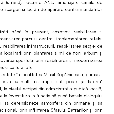
ră (ştrand), locuinţe ANL, amenajare canale de
re scurgeri şi lucrări de apărare contra inundaţiilor
zări până în prezent, amintim: reabilitarea și
 amenajarea parcului central, implementarea rețelei
 reabilitarea infrastructurii, reabi-litarea secției de
 localității prin plantarea a mii de flori, arbuști și
movarea sportului prin reabilitarea și modernizarea
ului cultural etc.
ementate în localitatea Mihail Kogălniceanu, primarul
e ceva cu mult mai important, poate și datorită
, la nivelul echipei din administrația publică locală,
de la învestitura în funcție să pună bazele dialogului
iei, să detensioneze atmosfera din primărie și să
ional, prin înființarea Sfatului Bătrânilor și prin