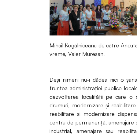
Mihail Kogălniceanu de către Ancuța 
vreme, Valer Mureșan.
Deşi nimeni nu-i dădea nici o şans
fruntea administrației publice local
dezvoltarea localităţii pe care o 
drumuri, modernizare şi reabilitare 
reabilitare şi modernizare dispen
centru de permanenţă, amenajare sp
industrial, amenajare sau reabilit